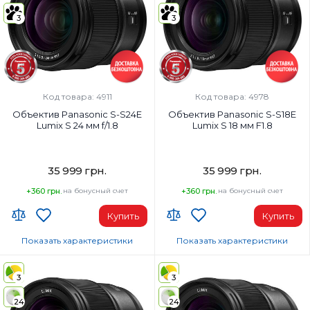
Вес:
Вес:
3
3
298 г
413 г
Фокусировка:
Фокусировка:
Автофокус, Ручное
Стандарт
Диаметр резьбы для фильтров:
Диаметр резьбы для фильтров:
67 мм
67 мм
Код товара: 4911
Код товара: 4978
Объектив Panasonic S-S24E
Объектив Panasonic S-S18E
Lumix S 24 мм f/1.8
Lumix S 18 мм F1.8
35 999 грн.
35 999 грн.
+360 грн.
на бонусный счет
+360 грн.
на бонусный счет
Купить
Купить
Показать характеристики
Показать характеристики
Тип объектива:
Тип объектива:
Fixed Focal
Широкоугольный Fixed Focal
3
3
Наибольшее фокусное расстояние:
Наибольшее фокусное расстоян
24
24
24 мм
18 мм