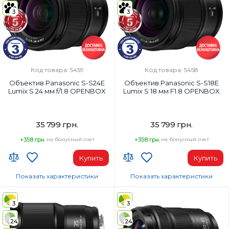
Вес:
Вес:
3
3
310 г
340 г
Фокусировка:
Фокусировка:
Стандарт
Стандарт
Диаметр резьбы для фильтров:
Диаметр резьбы для фильтров:
67 мм
67 мм
Код товара: 5459
Код товара: 5458
Объектив Panasonic S-S24E
Объектив Panasonic S-S18E
Lumix S 24 мм f/1.8 OPENBOX
Lumix S 18 мм F1.8 OPENBOX
35 799 грн.
35 799 грн.
+358 грн.
на бонусный счет
+358 грн.
на бонусный счет
Купить
Купить
Показать характеристики
Показать характеристики
Тип объектива:
Тип объектива:
Fixed Focal
Широкоугольный Fixed Focal
3
3
Наибольшее фокусное расстояние:
Наибольшее фокусное расстоян
24
24
24 мм
18 мм