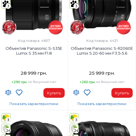
Вес:
Вес:
3
3
310 г
340 г
Фокусировка:
Фокусировка:
Стандарт
Стандарт
Диаметр резьбы для фильтров:
Диаметр резьбы для фильтров:
67 мм
67 мм
Код товара: 4697
Код товара: 4431
Объектив Panasonic S-S35E
Объектив Panasonic S-R2060E
Lumix S 35 мм F1.8
Lumix S 20-60 мм F3.5-5.6
28 999 грн.
25 999 грн.
+290 грн.
на бонусный счет
+260 грн.
на бонусный счет
Купить
Купить
Показать характеристики
Показать характеристики
Тип объектива:
Тип объектива:
Fixed Focal
Zoom
3
3
Наибольшее фокусное расстояние:
Наибольшее фокусное расстоян
24
24
35 мм
60 мм