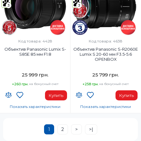
Вес:
Вес:
3
3
295
350 г
Фокусировка:
Фокусировка:
Стандарт
Стандарт
Диаметр резьбы для фильтров:
Диаметр резьбы для фильтров:
67 мм
67 мм
Код товара: 4428
Код товара: 4638
Объектив Panasonic Lumix S-
Объектив Panasonic S-R2060E
S85E 85 мм F1.8
Lumix S 20-60 мм F3.5-5.6
OPENBOX
25 999 грн.
25 799 грн.
+260 грн.
на бонусный счет
+258 грн.
на бонусный счет
Купить
Купить
Показать характеристики
Показать характеристики
Тип объектива:
Тип объектива:
Fixed Focal
Zoom
1
2
>
>|
Наибольшее фокусное расстояние:
Наибольшее фокусное расстоян
85 мм
60 мм