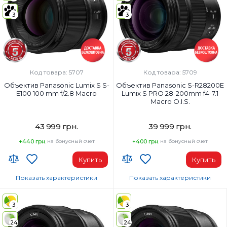
200 мм
35
Вес:
Вес:
3
3
985 г
500 г
Фокусировка:
Фокусировка:
Стандарт
Стандарт
Диаметр резьбы для фильтров:
Диаметр резьбы для фильтров:
77 мм
77 мм
Код товара: 5707
Код товара: 5709
Объектив Panasonic Lumix S S-
Объектив Panasonic S-R28200E
E100 100 mm f/2.8 Macro
Lumix S PRO 28-200mm f4-7.1
Macro O.I.S.
43 999 грн.
39 999 грн.
+440 грн.
на бонусный счет
+400 грн.
на бонусный счет
Купить
Купить
Показать характеристики
Показать характеристики
Тип объектива:
Тип объектива:
Макро
Телеобъектив
3
3
Наибольшее фокусное расстояние:
Наибольшее фокусное расстоян
24
24
100 мм
200 мм