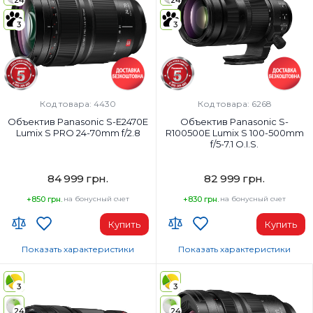
24
24
50 мм
200 мм
Вес:
Вес:
3
3
955 г
1570 г
Фокусировка:
Фокусировка:
Стандарт
Стандарт
Диаметр резьбы для фильтров:
Диаметр резьбы для фильтров:
77 мм
82 мм
Код товара: 4430
Код товара: 6268
Объектив Panasonic S-E2470E
Объектив Panasonic S-
Lumix S PRO 24-70mm f/2.8
R100500E Lumix S 100-500mm
f/5-7.1 O.I.S.
84 999 грн.
82 999 грн.
+850 грн.
на бонусный счет
+830 грн.
на бонусный счет
Купить
Купить
Показать характеристики
Показать характеристики
Тип объектива:
Тип объектива:
Zoom
Телеобъектив
3
3
Наибольшее фокусное расстояние:
Наибольшее фокусное расстоян
24
24