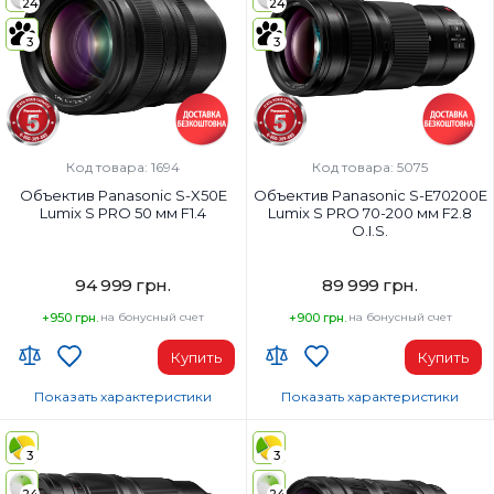
24
24
3
3
Код товара: 1694
Код товара: 5075
Объектив Panasonic S-X50E
Объектив Panasonic S-E70200E
Lumix S PRO 50 мм F1.4
Lumix S PRO 70-200 мм F2.8
O.I.S.
94 999 грн.
89 999 грн.
+950 грн.
на бонусный счет
+900 грн.
на бонусный счет
Купить
Купить
Показать характеристики
Показать характеристики
Тип объектива:
Тип объектива:
Fixed Focal
Телеобъектив
3
3
Наибольшее фокусное расстояние:
Наибольшее фокусное расстоян