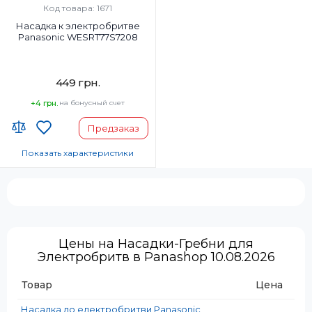
Код товара: 1671
Насадка к электробритве
Panasonic WESRT77S7208
449 грн.
+4 грн.
на бонусный счет
Предзаказ
Показать характеристики
Совместимость:
ES-RT77, ES-RT37
Материал:
Пластик
Страна-производитель товара:
Цены на Насадки-Гребни для
Малайзия
Электробритв в Panashop 10.08.2026
Страна регистрации бренда:
Товар
Цена
Япония
Насадка до електробритви Panasonic