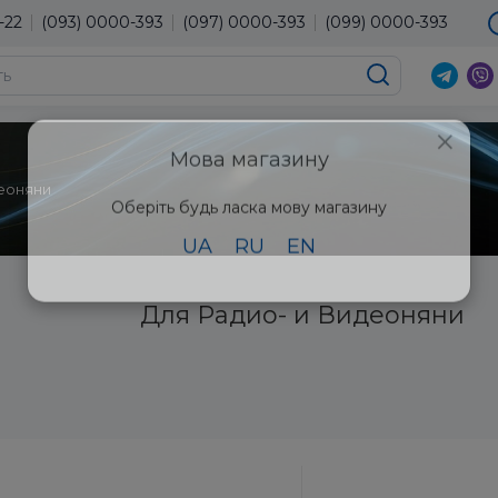
-22
(093) 0000-393
(097) 0000-393
(099) 0000-393
×
Мова магазину
деоняни
Оберіть будь ласка мову магазину
UA
RU
EN
Для Радио- и Видеоняни