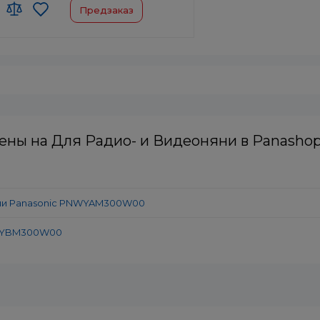
Предзаказ
ал:
Пластик/Литий-ионн
-производитель товара:
Китай
регистрации бренда:
Япония
ены на Для Радио- и Видеоняни в Panashop
яни Panasonic PNWYAM300W00
NWYBM300W00