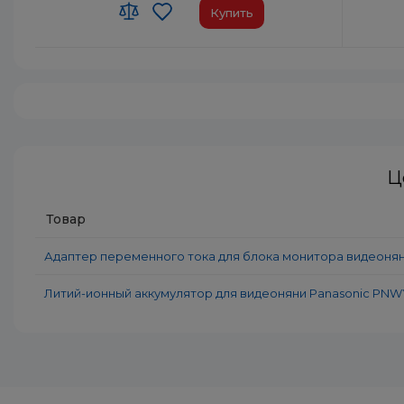
Купить
Материал:
Пластик
Матери
Страна-производитель товара:
Китай
Страна
Страна регистрации бренда:
Япония
Страна 
Ц
Товар
Адаптер переменного тока для блока монитора видеон
Литий-ионный аккумулятор для видеоняни Panasonic P