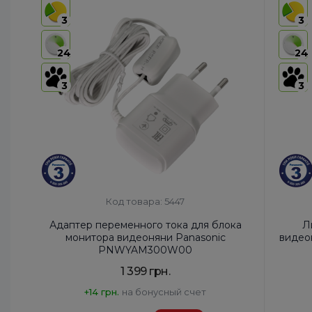
3
3
24
24
3
3
Код товара: 5447
Адаптер переменного тока для блока
Л
монитора видеоняни Panasonic
видео
PNWYAM300W00
1 399 грн.
+14 грн.
на бонусный счет