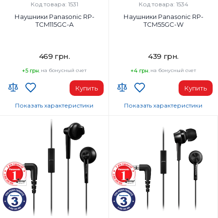
Проводной
Проводной
Код товара: 1531
Код товара: 1534
Наушники Panasonic RP-
Наушники Panasonic RP-
TCM115GC-A
TCM55GC-W
469 грн.
439 грн.
+5 грн.
на бонусный счет
+4 грн.
на бонусный счет
Купить
Купить
Показать характеристики
Показать характеристики
Тип наушников:
Тип наушников:
Вкладыши
Вкладыши
Диапазон частот наушников, Гц:
Диапазон частот наушников, Гц:
10-24000 Гц
10-24000 Гц
Микрофон:
Микрофон:
Да
Да
Вес, г:
Вес, г:
50 г
50
Тип подключения:
Тип подключения: