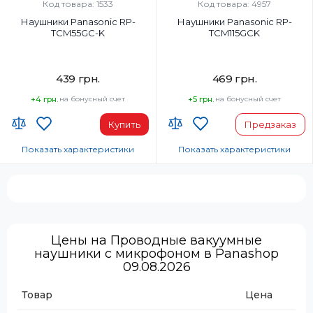
Проводной
Проводной
Код товара: 1533
Код товара: 4957
Наушники Panasonic RP-
Наушники Panasonic RP-
TCM55GC-K
TCM115GCK
439 грн.
469 грн.
+4 грн.
на бонусный счет
+5 грн.
на бонусный счет
Купить
Предзаказ
Показать характеристики
Показать характеристики
Тип наушников:
Тип наушников:
Вкладыши
Вкладыши
Диапазон частот наушников, Гц:
Диапазон частот наушников, Гц:
10-24000 Гц
10-24000 Гц
Микрофон:
Микрофон:
Цены на Проводные вакуумные
Да
Да
наушники с микрофоном в Panashop
09.08.2026
Вес, г:
Вес, г:
50
50 г
Товар
Цена
Тип подключения:
Тип подключения: