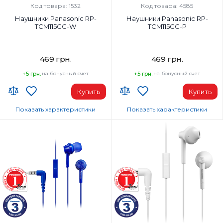
Код товара: 1532
Код товара: 4585
Наушники Panasonic RP-
Наушники Panasonic RP-
TCM115GC-W
TCM115GC-P
469 грн.
469 грн.
+5 грн.
на бонусный счет
+5 грн.
на бонусный счет
Купить
Купить
Показать характеристики
Показать характеристики
Тип наушников:
Тип наушников:
Вкладыши
Вкладыши
Диапазон частот наушников, Гц:
Диапазон частот наушников, Гц:
10-24000 Гц
10-24000 Гц
Микрофон:
Микрофон:
Да
Да
Вес, г:
Вес, г:
50 г
50 г
Тип подключения:
Тип подключения: