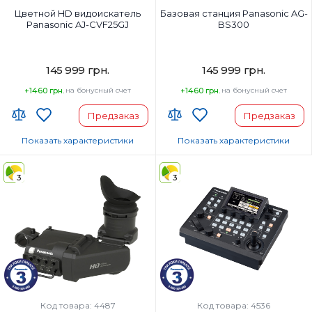
Цветной HD видоискатель
Базовая станция Panasonic AG-
Panasonic AJ-CVF25GJ
BS300
145 999 грн.
145 999 грн.
+1460 грн.
на бонусный счет
+1460 грн.
на бонусный счет
Предзаказ
Предзаказ
Показать характеристики
Показать характеристики
Страна-производитель товара:
Страна-производитель товара:
3
3
Страна регистрации бренда:
Страна регистрации бренда:
Код товара: 4487
Код товара: 4536