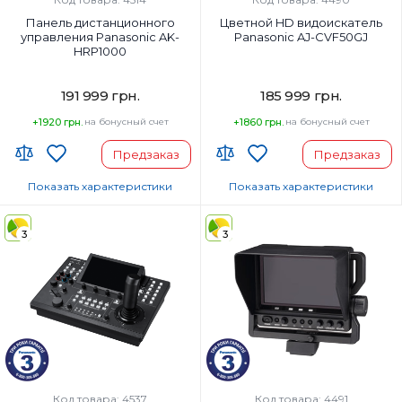
Панель дистанционного
Цветной HD видоискатель
управления Panasonic AK-
Panasonic AJ-CVF50GJ
HRP1000
191 999 грн.
185 999 грн.
+1920 грн.
на бонусный счет
+1860 грн.
на бонусный счет
Предзаказ
Предзаказ
Показать характеристики
Показать характеристики
Страна-производитель товара:
Страна-производитель товара:
3
3
Страна регистрации бренда:
Страна регистрации бренда:
Код товара: 4537
Код товара: 4491