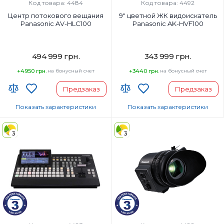
Код товара: 4484
Код товара: 4492
Центр потокового вещания
9" цветной ЖК видоискатель
Panasonic AV-HLC100
Panasonic AK-HVF100
494 999 грн.
343 999 грн.
+4950 грн.
на бонусный счет
+3440 грн.
на бонусный счет
Предзаказ
Предзаказ
Показать характеристики
Показать характеристики
Страна-производитель товара:
Страна-производитель товара:
3
3
Страна регистрации бренда:
Страна регистрации бренда: