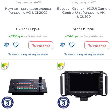
Код товара: 4455
Код товара: 4511
Компактная видеоголовка
Базовая Станция (CCU) Camera
Panasonic AG-UCK20GJ
Control Unit Panasonic AK-
UCU500
829 999 грн.
513 999 грн.
+8300 грн.
на бонусный счет
+5140 грн.
на бонусный счет
Предзаказ
Предзаказ
Показать характеристики
Показать характеристики
Страна регистрации бренда:
Страна-производитель товара:
3
3
Страна регистрации бренда: