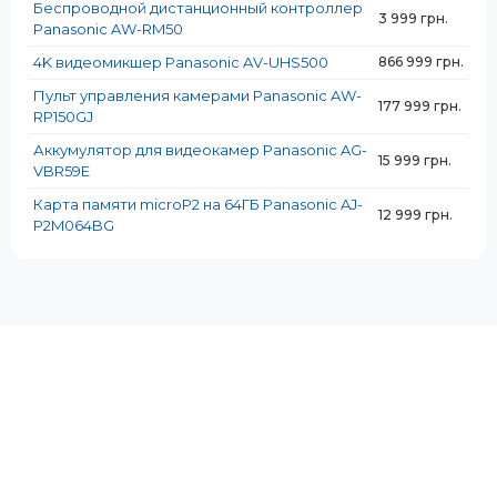
Беспроводной дистанционный контроллер
3 999 грн.
Panasonic AW-RM50
4K видеомикшер Panasonic AV-UHS500
866 999 грн.
Пульт управления камерами Panasonic AW-
177 999 грн.
RP150GJ
Аккумулятор для видеокамер Panasonic AG-
15 999 грн.
VBR59E
Карта памяти microP2 на 64ГБ Panasonic AJ-
12 999 грн.
P2M064BG