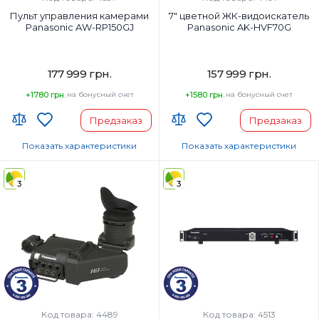
Пульт управления камерами
7" цветной ЖК-видоискатель
Panasonic AW-RP150GJ
Panasonic AK-HVF70G
177 999 грн.
157 999 грн.
+1780 грн.
на бонусный счет
+1580 грн.
на бонусный счет
Предзаказ
Предзаказ
Показать характеристики
Показать характеристики
Страна-производитель товара:
Страна-производитель товара:
3
3
Страна регистрации бренда:
Страна регистрации бренда:
Код товара: 4489
Код товара: 4513