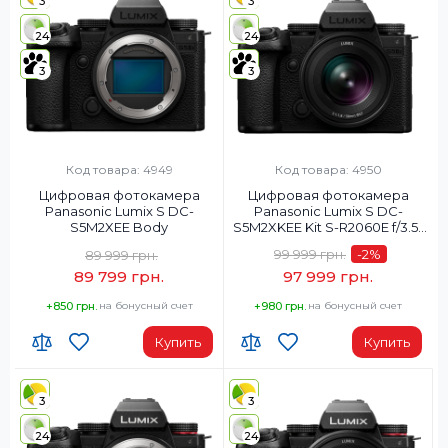
3
3
24
24
3
3
Код товара: 4949
Код товара: 4950
Цифровая фотокамера
Цифровая фотокамера
Panasonic Lumix S DC-
Panasonic Lumix S DC-
S5M2XEE Body
S5M2XKEE Kit S-R2060E f/3.5-
5.6
99 999 грн.
-2
%
89 999 грн.
89 799 грн.
97 999 грн.
+850 грн.
на бонусный счет
+980 грн.
на бонусный счет
Купить
Купить
3
3
24
24