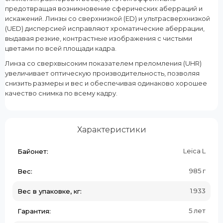
предотвращая возникновение сферических аберраций и
искажений. Линзы со сверхнизкой (ED) и ультрасверхнизкой
(UED) дисперсией исправляют хроматические аберрации,
выдавая резкие, контрастные изображения с чистыми
цветами по всей площади кадра.
Линза со сверхвысоким показателем преломления (UHR)
увеличивает оптическую производительность, позволяя
снизить размеры и вес и обеспечивая одинаково хорошее
качество снимка по всему кадру.
Характеристики
Leica L
Байонет:
985 г
Вес:
1.933
Вес в упаковке, кг:
5 лет
Гарантия: