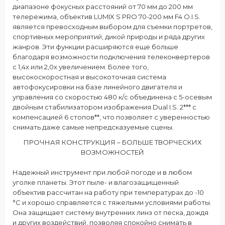
диапазоне фокусных расстояний от 70 мм до 200 мм
телережима, объектив LUMIX S PRO 70-200 мм F4 O.I.S.
является превосходным выбором для съемки портретов,
спортивных мероприятий, дикой природы и ряда других
жанров. Эти функции расширяются еще больше
благодаря возможности подключения телеконвертеров
с 1,4x или 2,0x увеличением. Более того,
высокоскоростная и высокоточная система
автофокусировки на базе линейного двигателя и
управления со скоростью 480 к/с объединена с 5-осевым
двойным стабилизатором изображения Dual I.S. 2*** с
компенсацией 6 стопов**, что позволяет с уверенностью
снимать даже самые непредсказуемые сцены.
ПРОЧНАЯ КОНСТРУКЦИЯ – БОЛЬШЕ ТВОРЧЕСКИХ
ВОЗМОЖНОСТЕЙ
Надежный инструмент при любой погоде и в любом
уголке планеты. Этот пыле- и влагозащищенный
объектив рассчитан на работу при температурах до -10
°C и хорошо справляется с тяжелыми условиями работы.
Она защищает систему внутренних линз от песка, дождя
и других воздействий, позволяя спокойно снимать в