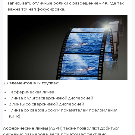
записывать отличные ролики с разрешением 4K, где так
важна точная фокусировка.
23 элементов в 17 группах:
1 асферическая линза
1 линза с ультрасверхнизкой дисперсией
3 линзы со сверхнизкой дисперсией
1 линза со сверхвысоким показателем преломления
(UHR)
Асферические линзы
(ASPH) также позволяют добиться
снижения размеров и веса, при этом эффективно