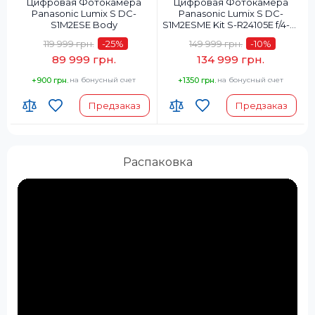
Цифровая Фотокамера
Цифровая Фотокамера
Panasonic Lumix S DC-
Panasonic Lumix S DC-
S1M2ESE Body
S1M2ESME Kit S-R24105E f/4-22
MACRO O.I.S.
119 999 грн.
-25
%
149 999 грн.
-10
%
89 999 грн.
134 999 грн.
+900 грн.
на бонусный счет
+1350 грн.
на бонусный счет
Предзаказ
Предзаказ
Распаковка