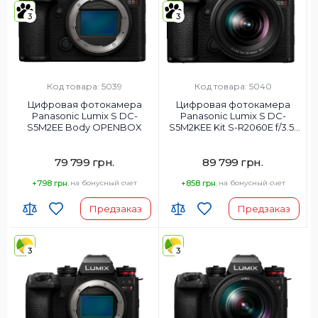
3
3
Код товара: 5039
Код товара: 5040
Цифровая фотокамера
Цифровая фотокамера
Panasonic Lumix S DC-
Panasonic Lumix S DC-
S5M2EE Body OPENBOX
S5M2KEE Kit S-R2060E f/3.5-
5.6 OPENBOX
79 799 грн.
89 799 грн.
+798 грн.
на бонусный счет
+858 грн.
на бонусный счет
Предзаказ
Предзаказ
3
3