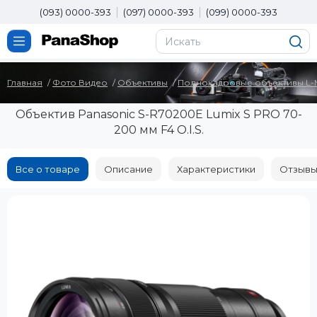
(093) 0000-393
(097) 0000-393
(099) 0000-393
Главная
Фото Видео
Объективы
Полнокадровые объективы L-M
Объектив Panasonic S-R70200E Lumix S PRO 70-
200 мм F4 O.I.S.
Все о товаре
Описание
Характеристики
Отзывы 