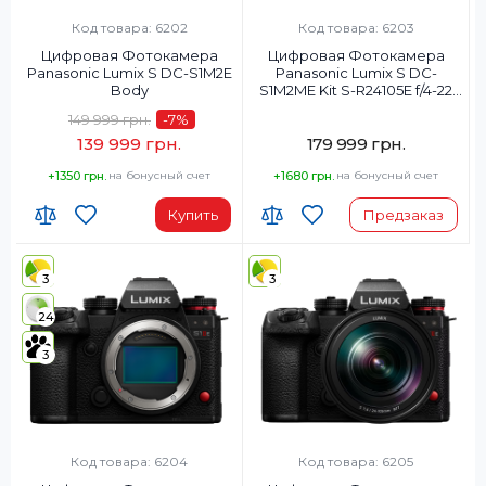
Код товара: 6202
Код товара: 6203
Цифровая Фотокамера
Цифровая Фотокамера
Panasonic Lumix S DC-S1M2E
Panasonic Lumix S DC-
Body
S1M2ME Kit S-R24105E f/4-22
MACRO O.I.S.
149 999 грн.
-7
%
139 999 грн.
179 999 грн.
+1350 грн.
на бонусный счет
+1680 грн.
на бонусный счет
Купить
Предзаказ
3
3
24
3
Код товара: 6204
Код товара: 6205