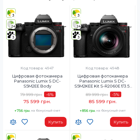
3
3
24
24
3
3
Код товара: 4947
Код товара: 4948
Цифровая фотокамера
Цифровая фотокамера
Panasonic Lumix S DC-
Panasonic Lumix S DC-
S5M2EE Body
S5M2KEE Kit S-R2060E f/3.5-
5.6
79 999 грн.
-6
%
89 999 грн.
-5
%
75 599 грн.
85 599 грн.
+756 грн.
на бонусный счет
+856 грн.
на бонусный счет
Купить
Купить