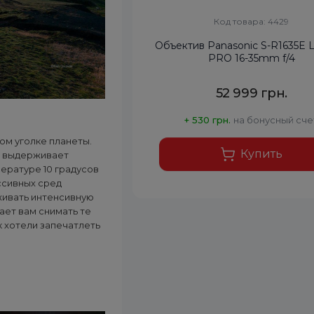
Код товара: 4429
Объектив Panasonic S-R1635E 
PRO 16-35mm f/4
52 999 грн.
+ 530 грн.
на бонусный сче
ом уголке планеты.
Купить
я выдерживает
пературе 10 градусов
ессивных сред
живать интенсивную
ает вам снимать те
к хотели запечатлеть