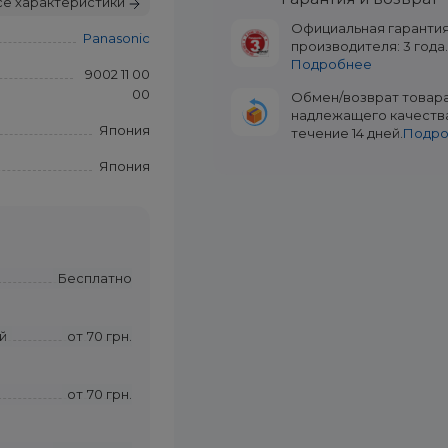
се характеристики
Официальная гаранти
Panasonic
производителя: 3 года
Подробнее
9002 11 00
00
Обмен/возврат товар
надлежащего качеств
Япония
течение 14 дней.
Подр
Япония
Бесплатно
й
от
70 грн.
от
70 грн.