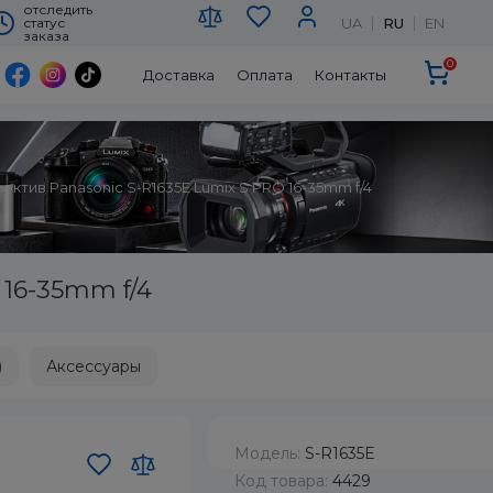
отследить
UA
RU
EN
статус
заказа
0
Доставка
Оплата
Контакты
ектив Panasonic S-R1635E Lumix S PRO 16-35mm f/4
 16-35mm f/4
)
Аксессуары
Модель:
S-R1635E
Код товара:
4429