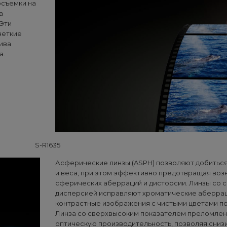
осъемки на
а
 Эти
четкие
ива
а.
S-R1635
Асферические линзы (ASPH) позволяют добитьс
и веса, при этом эффективно предотвращая во
сферических аберраций и дисторсии. Линзы со с
дисперсией исправляют хроматические аберраци
контрастные изображения с чистыми цветами по
Линза со сверхвысоким показателем преломлен
оптическую производительность, позволяя снизи