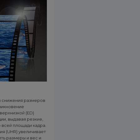
я снижения размеров
зникновение
верхнизкой (ED)
и, выдавая резкие,
 всей площади кадра.
ия (UHR) увеличивает
ть размеры и вес и