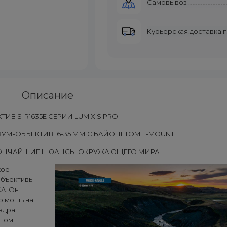
Самовывоз
Курьерская доставка 
Описание
ТИВ S-R1635E СЕРИИ LUMIX S PRO
М-ОБЪЕКТИВ 16-35 ММ С БАЙОНЕТОМ L-MOUNT
ТОНЧАЙШИЕ НЮАНСЫ ОКРУЖАЮЩЕГО МИРА
кое
 объективы
CA. Он
ю мощь на
адра.
итом