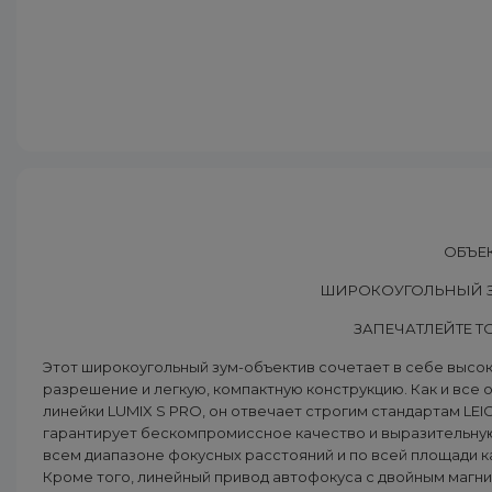
ОБЪЕК
ШИРОКОУГОЛЬНЫЙ ЗУ
ЗАПЕЧАТЛЕЙТЕ 
Этот широкоугольный зум-объектив сочетает в себе высо
разрешение и легкую, компактную конструкцию. Как и все
линейки LUMIX S PRO, он отвечает строгим стандартам LEI
гарантирует бескомпромиссное качество и выразительну
всем диапазоне фокусных расстояний и по всей площади к
Кроме того, линейный привод автофокуса с двойным магн