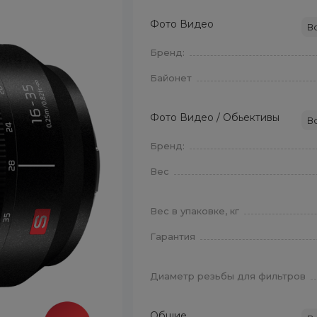
Фото Видео
В
Бренд:
Байонет
Фото Видео / Обьективы
В
Бренд:
Вес
Вес в упаковке, кг
Гарантия
Диаметр резьбы для фильтров
Общие