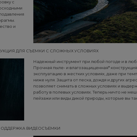
овку с
восходными
 подавления
фрагмы.
ество и
УКЦИЯ ДЛЯ СЪЕМКИ С СЛОЖНЫХ УСЛОВИЯХ
Надежный инструмент при любой погоде и в люб
Прочная пыле- и влагозащищенная* конструкци
эксплуатацию в жестких условиях, даже при тем
ниже нуля. Защита от песка, дождя и других агр
позволяет снимать в сложных условиях и выдер
работу в полевых условиях. Теперь ничто не меш
пейзажи или виды дикой природы, которые вы та
ПОДДЕРЖКА ВИДЕОСЪЕМКИ