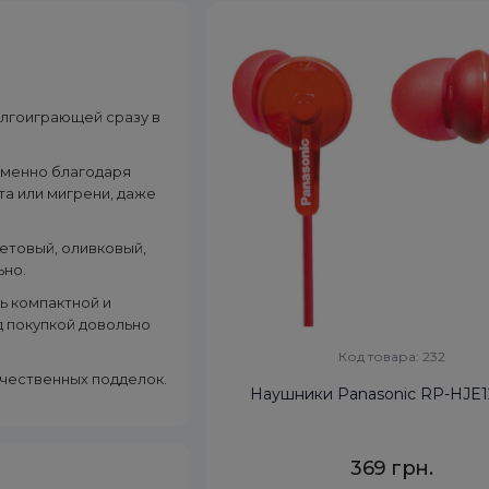
олгоиграющей сразу в
 Именно благодаря
та или мигрени, даже
летовый, оливковый,
ьно.
ль компактной и
 покупкой довольно
Код товара: 232
чественных подделок.
Наушники Panasonic RP-HJE1
369 грн.