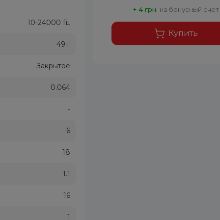
+ 4 грн.
на бонусный счет
10-24000 Гц
Купить
49 г
Закрытое
0.064
-
6
18
1.1
16
1