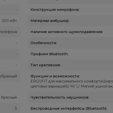
-
Конструкция микрофона:
200 мВт
Материал амбушюр:
телефона
Наличие активного шумоподавления:
-
Особенности:
-
Профили Bluetooth:
-
Тип крепления:
образный
Функции и возможности:
ERGOFIT для максимального комфортаШиро
цветовых вариацийS/ M/ L/ Мягкий ушной в
Красный
Чувствительность наушников:
3
Беспроводные интерфейсы (Bluetooth):