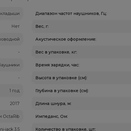
кладыши
Диапазон частот наушников, Гц:
Нет
Вес, г:
роводной
Акустическое оформление:
-
Вес в упаковке, кг:
Наушники
Время зарядки, чac:
-
Высота в упаковке (см):
1 год
Глубина в упаковке (см):
2017
Длина шнура, м:
 OctaRib
Импеданс, Ом:
ni-jack 3.5
Количество в упаковке, шт: