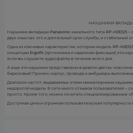
НАУШНИКИ-ВКЛАД
Наушники-вкладыши
Panasonic
канального типа
RP-HJE125
– 
двух смыслах: это и длительный срок службы, и стабильный с
Одна из ключевых характеристик, которым модель
RP-HJE12
концепции
Ergofit
(эргономика и надежная фиксация) эти на
если вы слушаете аудиофайлы в течение всего дня.
А еще эти наушники представлены в девяти цветах: классиче
бирюзовый! Причем, корпус, провода и амбушюры выполнены
Диапазон частот, выдаваемых этими миниатюрными наушник
недорогой модели. В сети много отзывов пользователей – с
просто. Кроме того, можно почитать специализированные об
Доступная цена и огромная пользовательская популярность