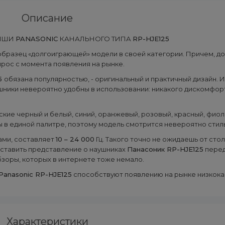
Описание
ЫШИ
PANASONIC
КАНАЛЬНОГО ТИПА
RP-HJE125
образец «долгоиграющей» модели в своей категории. Причем, д
прос с момента появления на рынке.
5
обязана популярностью, - оригинальный и практичный дизайн.
ушники невероятно удобны в использовании: никакого дискомфор
ские черный и белый, синий, оранжевый, розовый, красный, фио
 в единой палитре, поэтому модель смотрится невероятно стил
ами, составляет
10 – 24 000
Гц. Такого точно не ожидаешь от сто
оставить представление о наушниках
Панасоник RP-HJE125
перед
зоры, которых в интернете тоже немало.
Panasonic RP-HJE125
способствуют появлению на рынке низкока
Характеристики