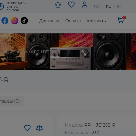
отследить
UA
RU
EN
статус
заказа
0
Доставка
Оплата
Контакты
шники Panasonic RP-HJE125E-R
E-R
тзывы (0)
Модель:
RP-HJE125E-R
Код товара:
232