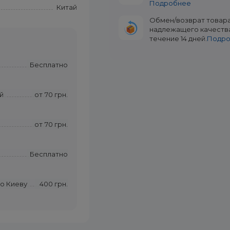
Подробнее
Китай
Обмен/возврат товар
надлежащего качеств
течение 14 дней.
Подр
Бесплатно
й
от
70 грн.
от
70 грн.
Бесплатно
по Киеву
400 грн.