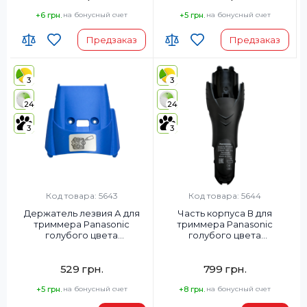
+6 грн.
на бонусный счет
+5 грн.
на бонусный счет
Предзаказ
Предзаказ
3
3
24
24
3
3
Код товара: 5643
Код товара: 5644
Держатель лезвия А для
Часть корпуса В для
триммера Panasonic
триммера Panasonic
голубого цвета
голубого цвета
WERGB40A1588
WERGB40A3060
529 грн.
799 грн.
+5 грн.
на бонусный счет
+8 грн.
на бонусный счет