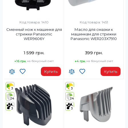
Код товара: 1410
Код товара: 1451
Сменный нож к машинке для
Масло для смазки к
стрижки Panasonic
машинкам для стрижки
WER9606Y
Panasonic WER203X7910
1 599 грн.
399 грн.
+16 грн.
на бонусный счет
+4 грн.
на бонусный счет
Купить
Купить
3
3
24
24
3
3