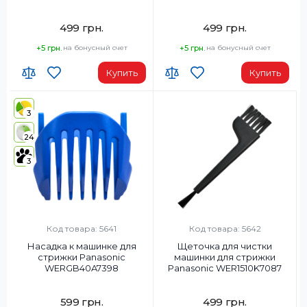
WERGB40A1598
WERGB40A3288
499 грн.
499 грн.
+5 грн.
на бонусный счет
+5 грн.
на бонусный счет
Купить
Купить
3
24
3
Код товара: 5641
Код товара: 5642
Насадка к машинке для
Щеточка для чистки
стрижки Panasonic
машинки для стрижки
WERGB40A7398
Panasonic WER1510K7087
599 грн.
499 грн.