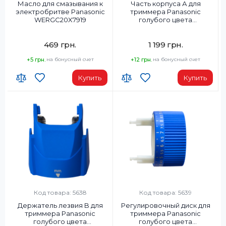
Масло для смазывания к
Часть корпуса А для
электробритве Panasonic
триммера Panasonic
WERGC20X7919
голубого цвета
WERGB40A3058
469 грн.
1 199 грн.
+5 грн.
на бонусный счет
+12 грн.
на бонусный счет
Купить
Купить
Код товара: 5638
Код товара: 5639
Держатель лезвия B для
Регулировочный диск для
триммера Panasonic
триммера Panasonic
голубого цвета
голубого цвета