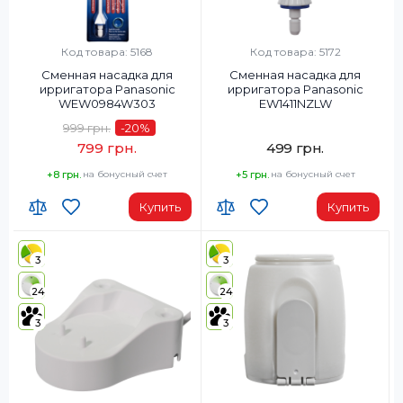
Код товара: 5168
Код товара: 5172
Сменная насадка для
Сменная насадка для
ирригатора Panasonic
ирригатора Panasonic
WEW0984W303
EW1411NZLW
999 грн.
-20
%
799 грн.
499 грн.
+8 грн.
на бонусный счет
+5 грн.
на бонусный счет
Купить
Купить
3
3
24
24
3
3