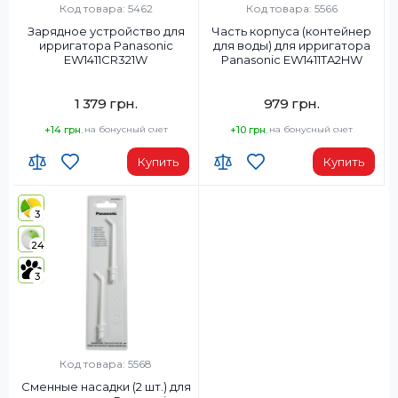
Код товара: 5462
Код товара: 5566
Зарядное устройство для
Часть корпуса (контейнер
ирригатора Panasonic
для воды) для ирригатора
EW1411CR321W
Panasonic EW1411TA2HW
1 379 грн.
979 грн.
+14 грн.
на бонусный счет
+10 грн.
на бонусный счет
Купить
Купить
3
24
3
Код товара: 5568
Сменные насадки (2 шт.) для