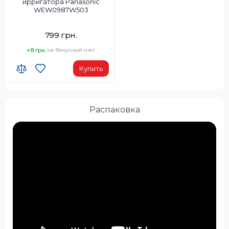
ирригатора Panasonic
WEW0987W503
799 грн.
+8 грн.
на бонусный счет
Купить
Распаковка