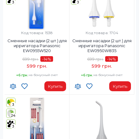
3
3
Код товара: 1538
Код товара: 1704
Сменные насадки (2 шт.) для
Сменные насадки (2 шт.) для
ирригатора Panasonic
ирригатора Panasonic
EW0955W520
EW0950W835
699 грн.
-14
%
699 грн.
-14
%
599 грн.
599 грн.
+6 грн.
на бонусный счет
+6 грн.
на бонусный счет
Купить
Купить
3
24
3