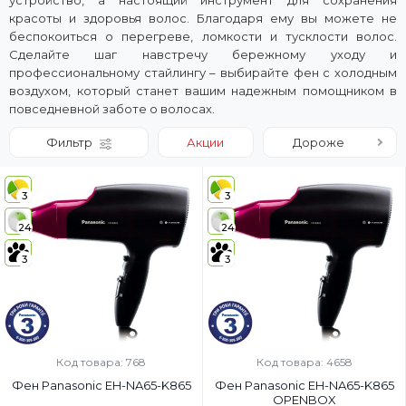
устройство, а настоящий инструмент для сохранения
красоты и здоровья волос. Благодаря ему вы можете не
беспокоиться о перегреве, ломкости и тусклости волос.
Сделайте шаг навстречу бережному уходу и
профессиональному стайлингу – выбирайте фен с холодным
воздухом, который станет вашим надежным помощником в
повседневной заботе о волосах.
Фильтр
Акции
Дороже
3
3
24
24
3
3
Код товара: 768
Код товара: 4658
Фен Panasonic EH-NA65-K865
Фен Panasonic EH-NA65-K865
OPENBOX