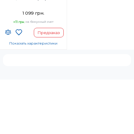
режимом термозащиты
1 099 грн.
+11 грн.
на бонусный счет
Предзаказ
Показать характеристики
Код УКТ ЗЕД:
8516 31 00 90
Страна-производитель товара:
Таиланд
Автоотключение:
Да
Комплектация:
Корпус фена, Насадка-
концентратор
Диффузор:
Нет