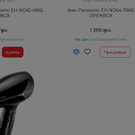
ра: 5215
Код товара: 4349
onic EH-ND65-K865
Фен Panasonic EH-ND64-P865
BOX
OPENBOX
 грн.
1 399 грн.
нусный счет
+14 грн.
на бонусный счет
Купить
Предзаказ
90
Код УКТ ЗЕД:
8516 31 00 90
 товара:
Таиланд
Страна-производитель товара:
Таилан
Автоотключение:
Да
фена, Насадка-
Комплектация:
Корпус фена, Насадка-
ратор
концентратор
Диффузор:
Нет