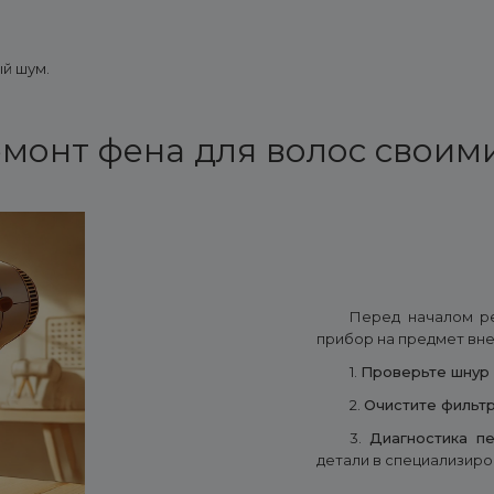
й шум.
монт фена для волос своим
Перед началом ре
прибор на предмет вне
1.
Проверьте шнур 
2.
Очистите фильт
3.
Диагностика п
детали в специализиро