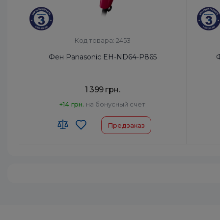
Код товара: 2453
Фен Panasonic EH-ND64-P865
1 399 грн.
+14 грн.
на бонусный счет
Предзаказ
Код УКТ ЗЕД:
8516 31 00 90
Код УКТ
Страна-производитель товара:
Таиланд
Страна
Автоотключение:
Да
Автоот
Комплектация:
Корпус фена, Насадка-
Компле
концентратор
Диффузор:
Нет
Диффуз