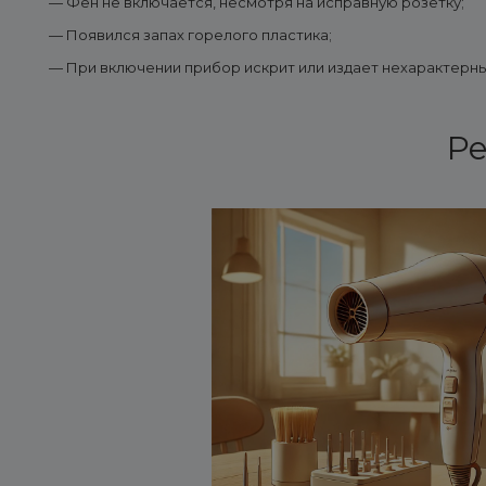
— Фен не включается, несмотря на исправную розетку;
— Появился запах горелого пластика;
— При включении прибор искрит или издает нехарактерны
Ре