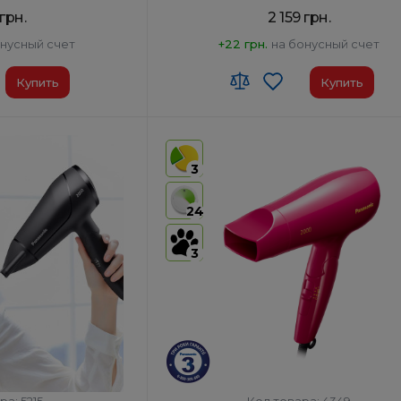
 грн.
2 159 грн.
онусный счет
+22 грн.
на бонусный счет
Купить
Купить
90
Код УКТ ЗЕД:
8516 31 00 90
 товара:
Таиланд
Страна-производитель товара:
Таилан
3
Автоотключение:
Да
фена, Насадка-
Комплектация:
Корпус фена, Насадка-
24
ратор
концентратор
Диффузор:
Нет
3