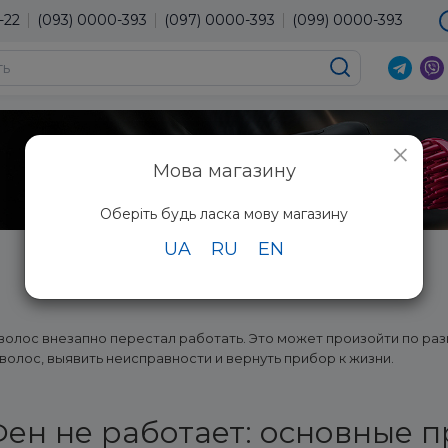
-22
(093) 0000-393
(097) 0000-393
(099) 0000-393
×
Мова магазину
Оберіть будь ласка мову магазину
UA
RU
EN
Ремонт фена
 волос внезапно перестал работать. Это может произойти по ра
олос, выявить неисправности и вернуть прибор к жизни.
ен не работает: основные 