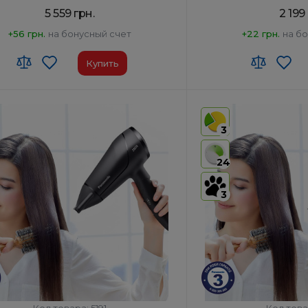
5 559 грн.
2 199
+56 грн.
на бонусный счет
+22 грн.
на б
Купить
 ЗЕД:
8516 31 00 90
Код УКТ ЗЕД:
8516 31 00 
-производитель товара:
Таиланд
Страна-производитель
3
ключение:
Да
Автоотключение:
Да
ктация:
Корпус фена, Насадка-
Комплектация:
Корпус 
24
концентратор, Насадка
концент
быстрой сушки, Диффузор
Диффузор:
Нет
3
ор:
Да