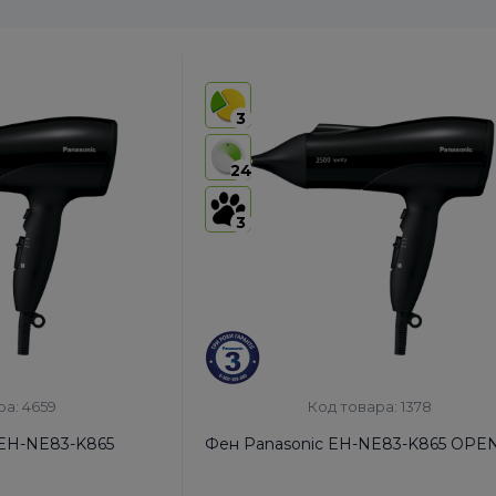
3
24
3
ра: 4659
Код товара: 1378
 EH-NE83-K865
Фен Panasonic EH-NE83-K865 OP