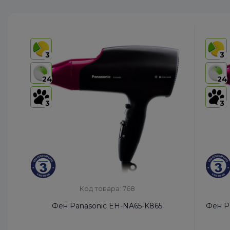
режимов
3
3
24
24
3
3
Код товара: 768
Фен Panasonic EH-NA65-K865
Фен P