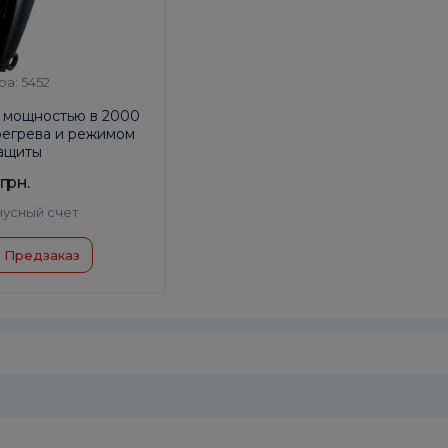
ра: 5452
 мощностью в 2000
ерегрева и режимом
ащиты
 грн.
нусный счет
Предзаказ
90
 товара:
Таиланд
фена, Насадка-
ратор