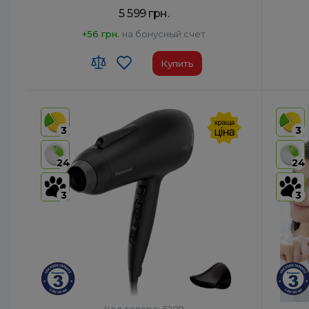
5 599 грн.
+56 грн.
на бонусный счет
Купить
Код УКТ ЗЕД:
8516 31 00 90
Код УКТ
Страна-производитель товара:
Таиланд
Страна
3
3
Автоотключение:
Да
Автоот
Комплектация:
Корпус фена, Насадка-
Компле
24
24
концентратор, Насадка
быстрой сушки, Диффузор
3
3
Диффузор:
Да
Диффуз