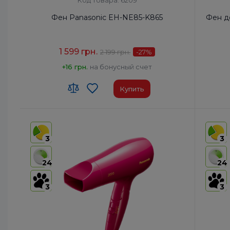
Код товара: 6209
Фен Panasonic EH-NE85-K865
Фен д
1 599 грн.
2 199 грн.
-27
%
+16 грн.
на бонусный счет
Купить
Код УКТ ЗЕД:
8516 31 00 90
Код УКТ
Страна-производитель товара:
Таиланд
Страна
3
3
Автоотключение:
Да
Автоот
Комплектация:
Корпус фена, Насадка-
Компле
24
24
концентратор, Насадка air
boost
Диффуз
3
3
Диффузор:
Нет