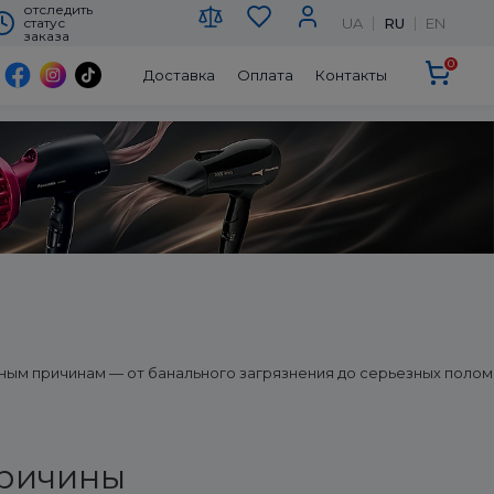
отследить
UA
RU
EN
статус
заказа
0
Доставка
Оплата
Контакты
зным причинам — от банального загрязнения до серьезных полом
причины