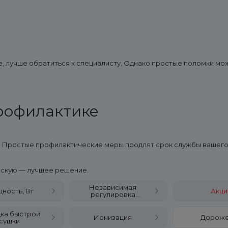
е, лучше обратиться к специалисту. Однако простые поломки мо
профилактике
а. Простые профилактические меры продлят срок службы вашего
рскую — лучшее решение.
Независимая
ность, Вт
Акци
регулировка
нагрева и
воздушного потока
ка быстрой
Ионизация
Дорож
сушки