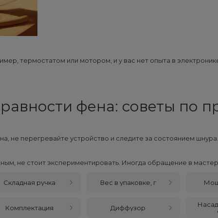
мер, термостатом или мотором, и у вас нет опыта в электроник
равности фена: советы по 
на, не перегревайте устройство и следите за состоянием шнур
жным, не стоит экспериментировать. Иногда обращение в масте
Складная ручка
Вес в упаковке, г
Мощ
Насад
Комплектация
Диффузор