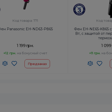
Код товара: 771
Код това
Фен Panasonic EH-ND63-P865
Фен EH-NE65-K865 c
Вт, c защитой от п
термоз
1 199 грн.
1 099
+12 грн.
на бонусный счет
+11 грн.
на бо
Предзаказ
 ЗЕД:
8516 31 00 90
Код УКТ ЗЕД:
8516 31 00 
-производитель товара:
Таиланд
Страна-производитель
ключение:
Да
Автоотключение:
Да
ктация:
Корпус фена, Насадка-
Комплектация:
Корпус 
концентратор
концент
ор:
Нет
Диффузор:
Нет