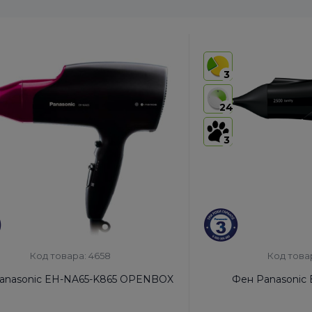
3
24
3
Код товара: 4658
Код това
anasonic EH-NA65-K865 OPENBOX
Фен Panasonic