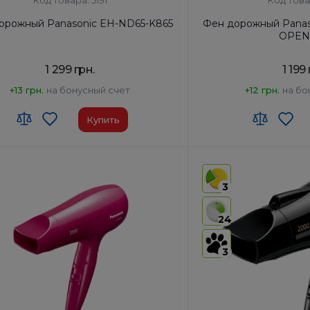
Код товара: 5191
Код това
орожный Panasonic EH-ND65-K865
Фен дорожный Panas
OPEN
1 299 грн.
1 199
+13 грн.
на бонусный счет
+12 грн.
на бо
Купить
 ЗЕД:
8516 31 00 90
Код УКТ ЗЕД:
8516 31 00 
-производитель товара:
Таиланд
Страна-производитель
3
ключение:
Да
Автоотключение:
Да
ктация:
Корпус фена, Насадка-
Комплектация:
Корпус 
24
концентратор
концент
ор:
Нет
Диффузор:
Нет
3