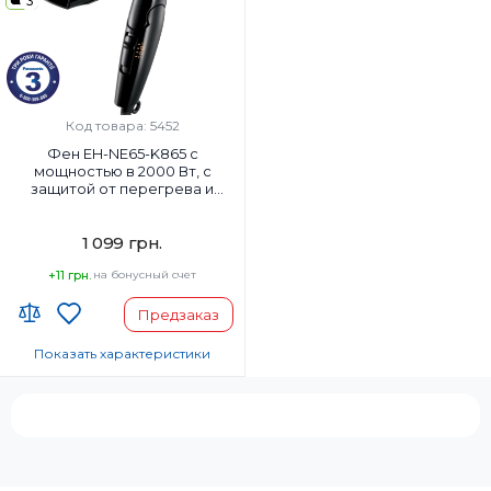
3
Да
Да
Комплектация:
Комплектация:
Корпус фена, Насадка-
Корпус фена, Насадка-
концентратор
концентратор
Диффузор:
Диффузор:
Код товара: 5452
Нет
Нет
Фен EH-NE65-K865 c
мощностью в 2000 Вт, c
защитой от перегрева и
режимом термозащиты
1 099 грн.
+11 грн.
на бонусный счет
Предзаказ
Показать характеристики
Код УКТ ЗЕД:
8516 31 00 90
Страна-производитель товара:
Таиланд
Автоотключение: