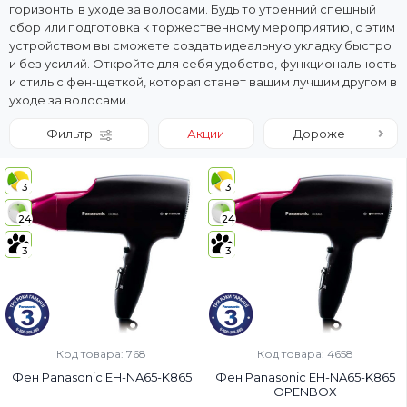
горизонты в уходе за волосами. Будь то утренний спешный
сбор или подготовка к торжественному мероприятию, с этим
устройством вы сможете создать идеальную укладку быстро
и без усилий. Откройте для себя удобство, функциональность
и стиль с фен-щеткой, которая станет вашим лучшим другом в
уходе за волосами.
Фильтр
Акции
Дороже
3
3
24
24
3
3
Код товара: 768
Код товара: 4658
Фен Panasonic EH-NA65-K865
Фен Panasonic EH-NA65-K865
OPENBOX