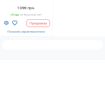
режимом термозащиты
1 099 грн.
+11 грн.
на бонусный счет
Предзаказ
Показать характеристики
Код УКТ ЗЕД:
8516 31 00 90
Страна-производитель товара:
Таиланд
Автоотключение:
Да
Комплектация:
Корпус фена, Насадка-
концентратор
Диффузор:
Нет