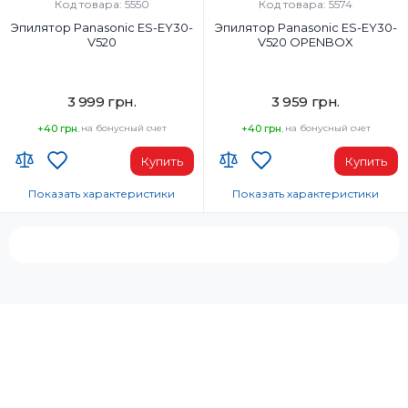
Код товара: 5550
Код товара: 5574
Дисковый
Дисковый
Эпилятор Panasonic ES-EY30-
Эпилятор Panasonic ES-EY30-
Светодиодная подсветка:
Светодиодная подсветка:
V520
V520 OPENBOX
Да
Да
3 999 грн.
3 959 грн.
+40 грн.
на бонусный счет
+40 грн.
на бонусный счет
Купить
Купить
Показать характеристики
Показать характеристики
Время автономной работы:
Время автономной работы:
30 мин
30 мин
Насадки к головкам для эпиляции:
Насадки к головкам для эпиляци
Эпиляционная насадка для
Эпиляционная насадка для
ног/рук, насадка для
ног/рук, насадка для
чувствительных зон
чувствительных зон
Тип эпиляции:
Тип эпиляции:
Сухая/Влажная
Сухая/Влажная
Тип эпилятора:
Тип эпилятора:
Дисковый
Дисковый