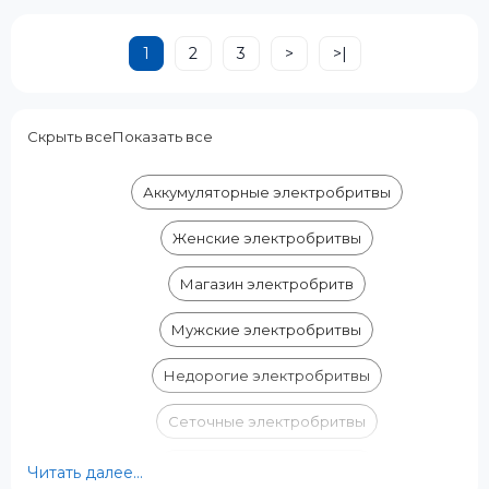
Код УКТ ЗЕД:
Код УКТ ЗЕД:
8510 10 00 00
8510 10 00 00
1
2
3
>
>|
Страна-производитель товара:
Страна-производитель товара:
Китай
Китай
Комплектация:
Комплектация:
Электробритва, защитная
Электробритва, защитная
Скрыть все
Показать все
крышка, адаптер сети
крышка, адаптер сети
переменного тока, насадка 1-3
переменного тока, дорожный
Аккумуляторные электробритвы
мм, насадка 5-7 мм, чистящая
чехол, чистящая щёточка,
щёточка, масло, инструкция по
подставка для зарядки,
Женские электробритвы
эксплуатации, гарантийный
инструкция по эксплуатации,
талон
гарантийный талон
Магазин электробритв
Время работы, мин:
Время работы, мин:
50
65
Мужские электробритвы
Источник питания:
Источник питания:
Аккумулятор
Аккумулятор
Недорогие электробритвы
Сеточные электробритвы
Сетчатые электробритвы
Читать далее...