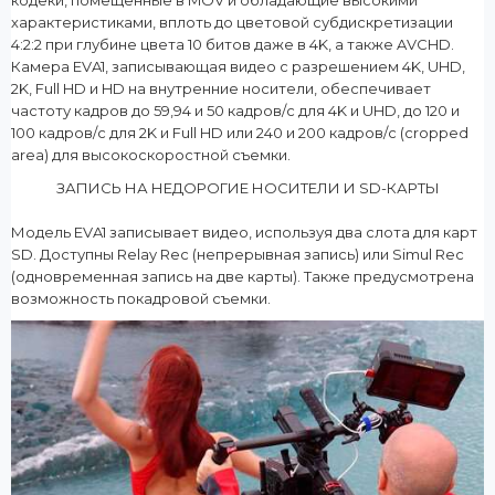
кодеки, помещенные в MOV и обладающие высокими
характеристиками, вплоть до цветовой субдискретизации
4:2:2 при глубине цвета 10 битов даже в 4K, а также AVCHD.
Камера EVA1, записывающая видео с разрешением 4K, UHD,
2K, Full HD и HD на внутренние носители, обеспечивает
частоту кадров до 59,94 и 50 кадров/с для 4K и UHD, до 120 и
100 кадров/с для 2K и Full HD или 240 и 200 кадров/с (cropped
area) для высокоскоростной съемки.
ЗАПИСЬ НА НЕДОРОГИЕ НОСИТЕЛИ И SD-КАРТЫ
Модель EVA1 записывает видео, используя два слота для карт
SD. Доступны Relay Rec (непрерывная запись) или Simul Rec
(одновременная запись на две карты). Также предусмотрена
возможность покадровой съемки.