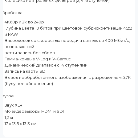
Колесико нейтральных фильтров (2, 4, 6 ступеней)
Обработка
4K60p и 2k до 240p
Глубина цвета 10 битов при цветовой субдискретизации 4:2:2
и RAW
Видеокодек со скоростью передачи данных до 400 Мбит/с,
позволяющий
вести запись без сбоев
Гамма-кривые V-Log и V-Gamut:
Динамический диапазон с 14 ступенями
Запись на карты SD
Вывод необработанного изображения с разрешением 5,7K
(будущее обновление)
Другое
Звук XLR
4K-видеовыходы HDMI и SDI
1,2 кг
17 x 13,5 x 13,3 см