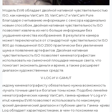
Модель EVA1 обладает двойной нативной чувствительностью
ISO, как камеры VariCam 35, VariCam LT и VariCam Pure.
Благодаря считыванию информации с сенсора кардинально
новым способом, двойная нативная чувствительность ISO
позволяет извлечь из него больше информации без
ухудшения качества изображения. В результате камера
может переключаться от стандартной чувствительности ISO
800 до повышенной ISO 2500 практически без увеличения
шума и появления артефактов. Двойная нативная
чувствительность ISO позволяет кинематографистам
использовать на съемочной площадке меньше света, что
помогает экономить деньги и время, а также расширяет
диапазон художественных средств.
V-LOG И V-GAMUT
Каждому кинематографисту обязательно нужна возможность
получать точные цвета и богатые тоны кожи. Подобно линейке
кинематографических камер VariCam, гамма-кривые V-Log и V-
Gamut камеры EVA1 позволяют использовать по максимуму
широкий динамический диапазон и глубокие цвета. Гамма- кривая
V-Log обладает характеристиками, в чем-то похожими на