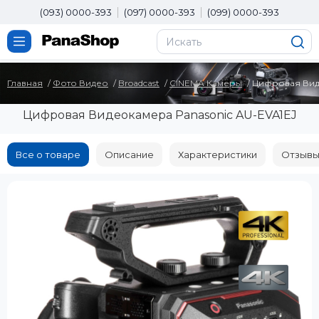
(093) 0000-393
(097) 0000-393
(099) 0000-393
Главная
Фото Видео
Broadcast
CINEMA Камеры
Цифровая Вид
Цифровая Видеокамера Panasonic AU-EVA1EJ
Все о товаре
Описание
Характеристики
Отзывы 