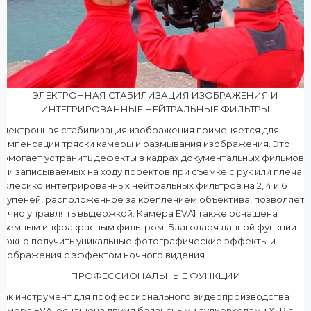
ЭЛЕКТРОННАЯ СТАБИЛИЗАЦИЯ ИЗОБРАЖЕНИЯ И
ИНТЕГРИРОВАННЫЕ НЕЙТРАЛЬНЫЕ ФИЛЬТРЫ
Электронная стабилизация изображения применяется для
компенсации тряски камеры и размывания изображения. Это
помогает устранить дефекты в кадрах документальных фильмов
или записываемых на ходу проектов при съемке с рук или плеча.
Колесико интегрированных нейтральных фильтров на 2, 4 и 6
ступеней, расположенное за креплением объектива, позволяет
точно управлять выдержкой. Камера EVA1 также оснащена
съемным инфракрасным фильтром. Благодаря данной функции
можно получить уникальные фотографические эффекты и
изображения с эффектом ночного видения.
ПРОФЕССИОНАЛЬНЫЕ ФУНКЦИИ
Как инструмент для профессионального видеопроизводства
камера EVA1 оснащена двумя балансными аудиовходами XLR с