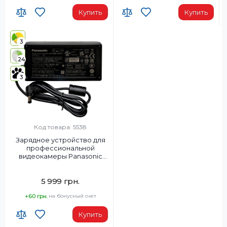
Купить
Купить
3
24
3
Код товара: 5538
Зарядное устройство для
профессиональной
видеокамеры Panasonic
SAE0011AM
5 999 грн.
+60 грн.
на бонусный счет
Купить