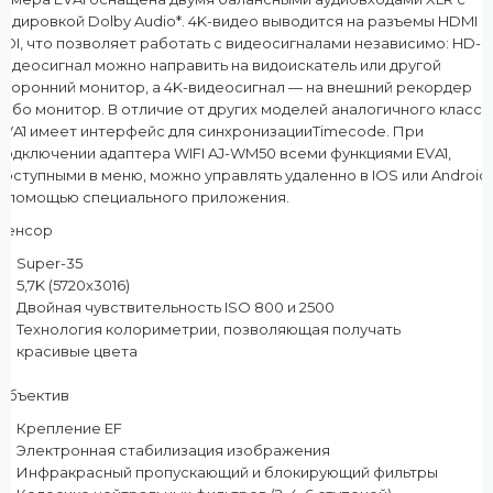
кодировкой Dolby Audio*. 4K-видео выводится на разъемы HDMI и
SDI, что позволяет работать с видеосигналами независимо: HD-
видеосигнал можно направить на видоискатель или другой
сторонний монитор, а 4K-видеосигнал — на внешний рекордер
либо монитор. В отличие от других моделей аналогичного класса
EVA1 имеет интерфейс для синхронизацииTimecode. При
подключении адаптера WIFI AJ-WM50 всеми функциями EVA1,
доступными в меню, можно управлять удаленно в IOS или Android
с помощью специального приложения.
Сенсор
Super-35
5,7K (5720x3016)
Двойная чувствительность ISO 800 и 2500
Технология колориметрии, позволяющая получать
красивые цвета
Объектив
Крепление EF
Электронная стабилизация изображения
Инфракрасный пропускающий и блокирующий фильтры