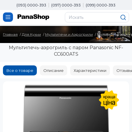
(093) 0000-393
(097) 0000-393
(099) 0000-393
Главная
Для Кухни
Мультипечи и Аэрогрили
Мультипечь-аэрог
Мультипечь-аэрогриль с паром Panasonic NF-
CC600ATS
Все о товаре
Описание
Характеристики
Отзывы 