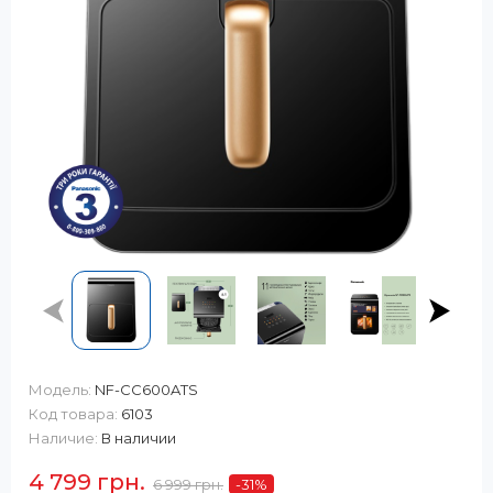
Модель:
NF-CC600ATS
Код товара:
6103
Наличие:
В наличии
4 799 грн.
6 999 грн.
-31
%