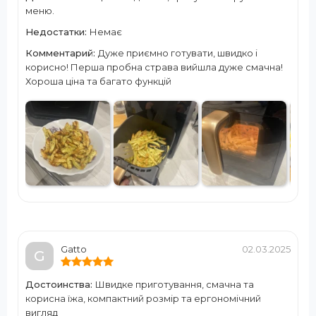
меню.
Недостатки:
Немає
Комментарий:
Дуже приємно готувати, швидко і
корисно! Перша пробна страва вийшла дуже смачна!
Хороша ціна та багато функцій
Gatto
02.03.2025
G
Достоинства:
Швидке приготування, смачна та
корисна їжа, компактний розмір та ергономічний
вигляд