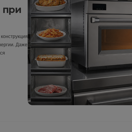
 при
 конструкция
ергии. Даже
тся
.