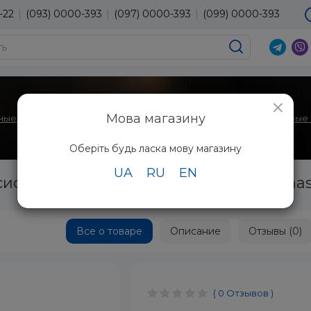
-22
(093) 0000-393
(097) 0000-393
(099) 0000-393
×
Мова магазину
ные микроволновые печи
Профессиональные микроволновые
Оберіть будь ласка мову магазину
UA
RU
EN
иональная микроволновая печь Panas
Все о товаре
Описание
Отзывы (0)
( 0 Отзывов )