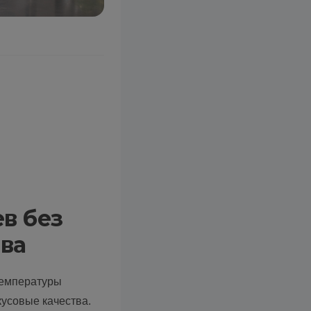
в без
тва
температуры
кусовые качества.