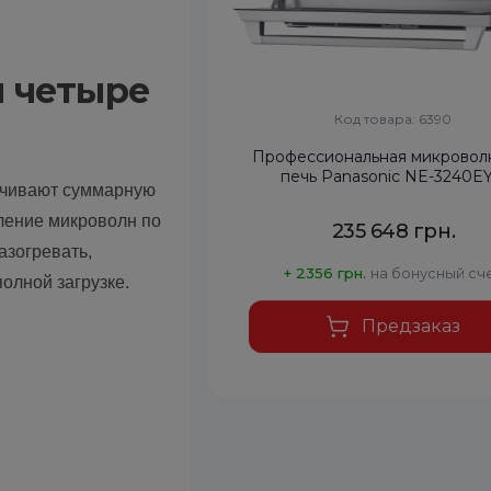
и четыре
Код товара: 6390
Профессиональная микровол
печь Panasonic NE-3240E
ечивают суммарную
ление микроволн по
235 648 грн.
азогревать,
+ 2356 грн.
на бонусный сч
олной загрузке.
Предзаказ