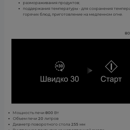
размораживания продуктов;
поддержания температуры - для сохранения темпер
горячих блюд, приготовление на медленном огне.
80
Мощность печи
800
Вт
Объем печи
20
литров
Диаметр поворотного стола
255
мм
Внутреннее покрытие из жаропрочной эмали