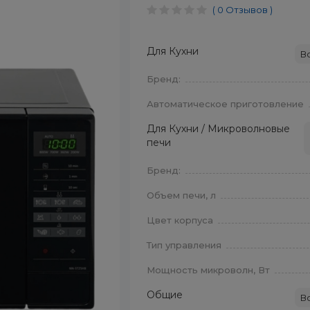
( 0 Отзывов )
Для Кухни
В
Бренд:
Автоматическое приготовление
Для Кухни / Микроволновые
печи
Бренд:
Объем печи, л
Цвет корпуса
Тип управления
Мощность микроволн, Вт
Общие
В