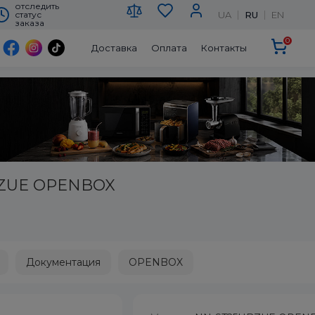
отследить
UA
RU
EN
статус
заказа
0
Доставка
Оплата
Контакты
BZUE OPENBOX
Документация
OPENBOX