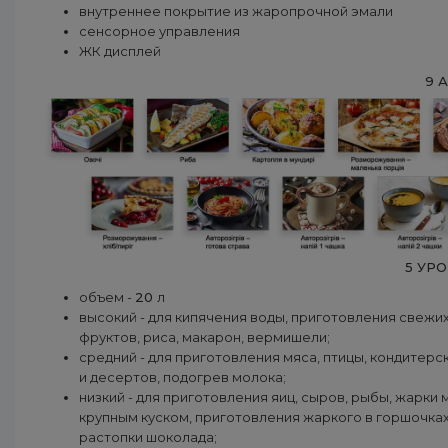
внутреннее покрытие из жаропрочной эмали
сенсорное управления
ЖК дисплей
9 
5 УР
объем -
20
л
высокий - для кипячения воды, приготовления свежи
фруктов, риса, макарон, вермишели;
средний - для приготовления мяса, птицы, кондитерс
и десертов, подогрев молока;
низкий - для приготовления яиц, сыров, рыбы, жарки 
крупным куском, приготовления жаркого в горшочках
растопки шоколада;