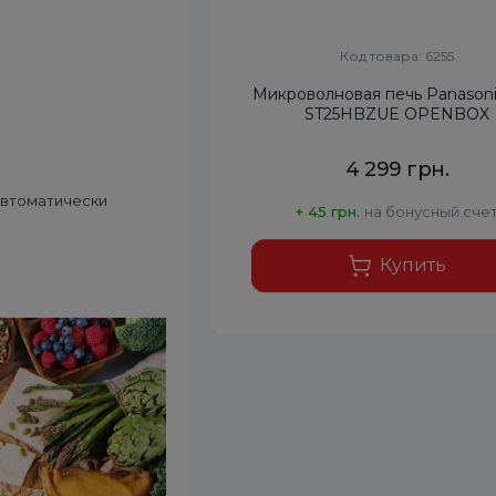
Код товара: 6255
Микроволновая печь Panason
ST25HBZUE OPENBOX
4 299 грн.
 автоматически
+ 45 грн.
на бонусный сче
Купить