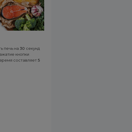
ть печь на
30
секунд
ажатие кнопки
 время составляет
5