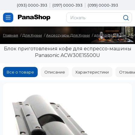
(093) 0000-393
(097) 0000-393
(099) 0000-393
Главная
Для Кухни
Аксессуары Для Кухни
для КофеМашин
Бл
Блок приготовления кофе для еспрессо-машины
Panasonic ACW30E15500U
Все о товаре
Описание
Характеристики
Отзывы 