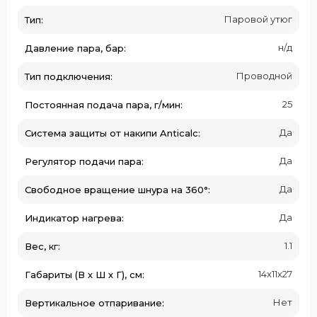
Паровой утюг
Тип:
н/д
Давление пара, бар:
Проводной
Тип подключения:
25
Постоянная подача пара, г/мин:
Да
Система защиты от накипи Anticalc:
Да
Регулятор подачи пара:
Да
Свободное вращение шнура на 360°:
Да
Индикатор нагрева:
1.1
Вес, кг:
14х11х27
Габариты (В х Ш х Г), см:
Нет
Вертикальное отпаривание: