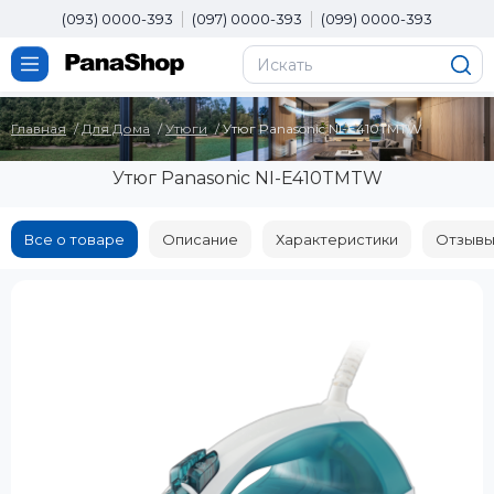
(093) 0000-393
(097) 0000-393
(099) 0000-393
Главная
Для Дома
Утюги
Утюг Panasonic NI-E410TMTW
Утюг Panasonic NI-E410TMTW
Все о товаре
Описание
Характеристики
Отзывы 