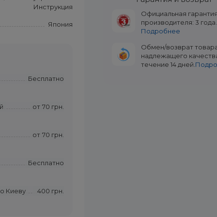
Инструкция
Официальная гаранти
производителя: 3 года
Япония
Подробнее
Обмен/возврат товар
надлежащего качеств
течение 14 дней.
Подр
Бесплатно
й
от
70 грн.
от
70 грн.
Бесплатно
по Киеву
400 грн.