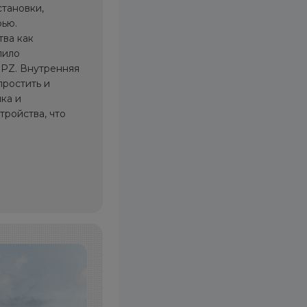
становки,
рью.
тва как
лило
 PZ. Внутренняя
простить и
ка и
ройства, что