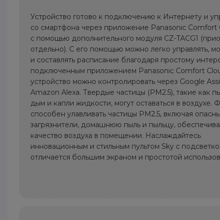
Устройство готово к подключению к Интернету и у
со смартфона через приложение Panasonic Comfort 
с помощью дополнительного модуля CZ-TACG1 (при
отдельно). С его помощью можно легко управлять, м
и составлять расписание благодаря простому интер
подключенным приложением Panasonic Comfort Clo
устройство можно контролировать через Google Assi
Amazon Alexa. Твердые частицы (PM2.5), такие как пыл
дым и капли жидкости, могут оставаться в воздухе. 
способен улавливать частицы PM2.5, включая опасн
загрязнители, домашнюю пыль и пыльцу, обеспечив
качество воздуха в помещении. Наслаждайтесь
инновационным и стильным пультом Sky с подсветко
отличается большим экраном и простотой использов