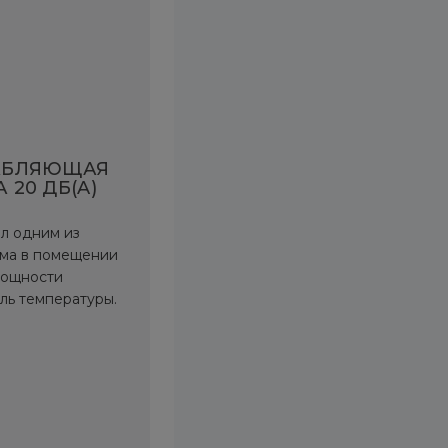
АБЛЯЮЩАЯ
20 ДБ(A)
л одним из
ума в помещении
мощности
ль температуры.