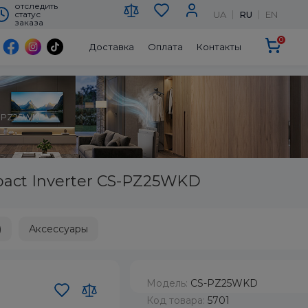
отследить
UA
RU
EN
статус
заказа
0
Доставка
Оплата
Контакты
S-PZ25WKD
act Inverter CS-PZ25WKD
)
Аксессуары
Модель:
CS-PZ25WKD
Код товара:
5701