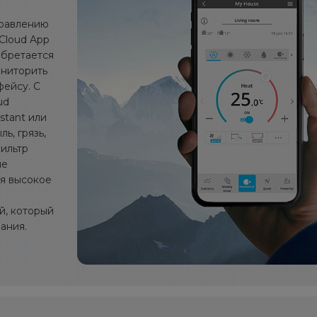
правлению
Cloud App
обретается
ониторить
фейсу. С
ud
stant или
ь, грязь,
Фильтр
ые
ая высокое
й, который
ания.