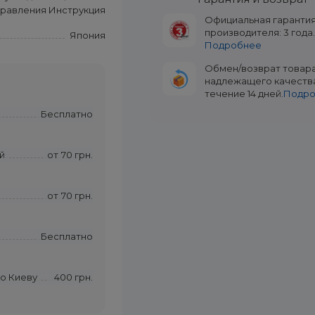
правления Инструкция
Официальная гаранти
производителя: 3 года
Япония
Подробнее
Обмен/возврат товар
надлежащего качеств
течение 14 дней.
Подр
Бесплатно
й
от
70 грн.
от
70 грн.
Бесплатно
по Киеву
400 грн.