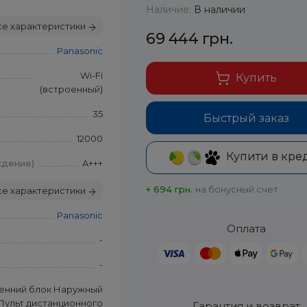
Наличие:
В наличии
се характеристики
69 444 грн.
Panasonic
Wi-Fi
Купить
(встроенный)
35
Быстрый заказ
12000
Купити в кре
ждение)
A+++
+ 694 грн.
на бонусный счет
се характеристики
Panasonic
Оплата
-
-
енний блок Наружный
Пульт дистанционного
Гарантия и возврат