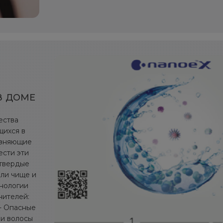
В ДОМЕ
ества
щихся в
язняющие
ести эти
 твердые
али чище и
хнологии
нителей:
 - Опасные
 и волосы