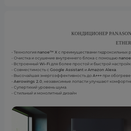
КОНДИЦИОНЕР
PANASON
ETHE
- Технология
nanoe™ X
с преимуществами гидроксильных р
- Очистка и осушение внутреннего блока с помощью
nano
- Встроенный
Wi-Fi
для более простой и быстрой настройк
- Совместимость с
Google Assistant
и
Amazon Alexa
.
- Высочайшая энергоэффективность до
A+++
при обогреве 
-
Aerowings 2.0
, независимые лопасти улучшают комфортн
- Супертихий уровень шума.
- Стильный и монолитный дизайн