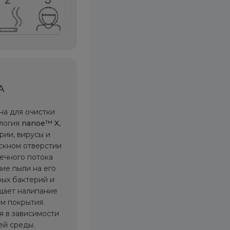
А
на для очистки
ология
nanoe™ X
,
рии, вирусы и
ускном отверстии
ечного потока
ие пыли на его
рых бактерий и
щает налипание
м покрытия.
я в зависимости
ей среды.