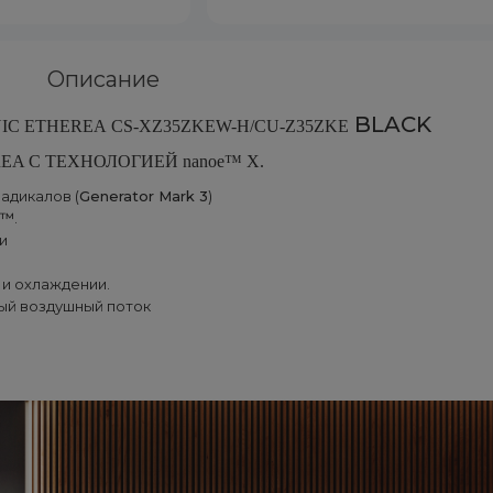
Описание
BLACK
IC ETHEREA
CS-XZ35ZKEW-H/CU-Z35ZKE
REA С ТЕХНОЛОГИЕЙ
nanoe™ X.
адикалов (
Generator Mark 3
)
e™
.
и
и охлаждении.
ый воздушный поток