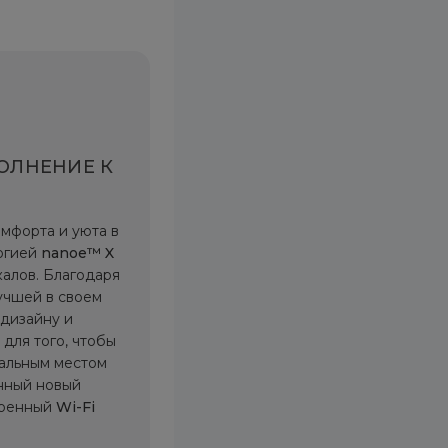
ОЛНЕНИЕ К
мфорта и уюта в
огией
nanoe™ X
алов. Благодаря
учшей в своем
 дизайну и
 для того, чтобы
еальным местом
енный новый
роенный
Wi-Fi