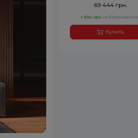
69 444 грн.
+ 694 грн.
на бонусный сче
Купить