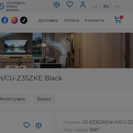
отследить
UA
RU
EN
статус
заказа
0
Доставка
Оплата
Контакты
U-Z35ZKE Black
H/CU-Z35ZKE Black
Аксессуары
Видео
Модель:
CS-XZ35ZKEW-H/CU-Z3
Код товара:
5627