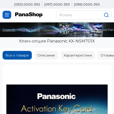
(093) 0000-393
(097) 0000-393
(099) 0000-393
Главная
Для Бизнеса
Программные продукты
Ключ-опция Pana
Ключ-опция Panasonic KX-NSM701X
Все о товаре
Описание
Характеристики
Отзывы 