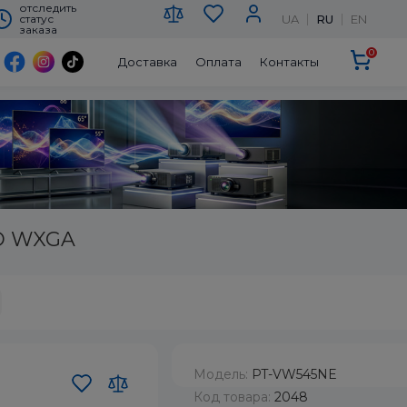
отследить
UA
RU
EN
статус
заказа
0
Доставка
Оплата
Контакты
CD WXGA
Модель:
PT-VW545NE
Код товара:
2048