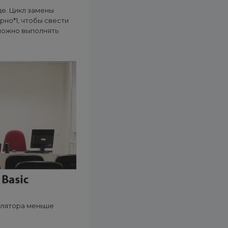
е. Цикл замены
рно*1, чтобы свести
 можно выполнять
илятора меньше