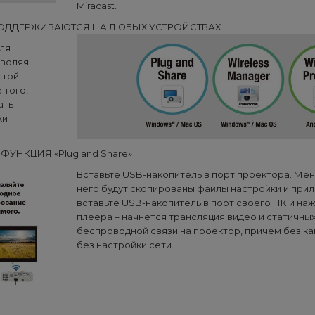
Miracast.
ДДЕРЖИВАЮТСЯ НА ЛЮБЫХ УСТРОЙСТВАХ
ля
зволяя
стой
 того,
ать
ки
ФУНКЦИЯ «Plug and Share»
Вставьте USB-накопитель в порт проектора. Мен
него будут скопированы файлы настройки и при
вставьте USB-накопитель в порт своего ПК и на
плеера – начнется трансляция видео и статичны
беспроводной связи на проектор, причем без ка
без настройки сети.