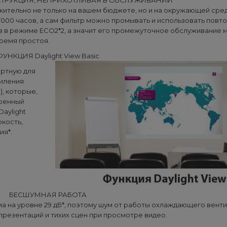
ТРУКЦИЯ, НЕПРИХОТЛИВАЯ В ОБСЛУЖИВАНИИ
тельно не только на вашем бюджете, но и на окружающей сред
000 часов, а сам фильтр можно промывать и использовать повто
ов в режиме ECO2*2, а значит его промежуточное обслуживание
ремя простоя.
ФУНКЦИЯ Daylight View Basic
ортную для
силения
, которые,
роенный
aylight
ркость,
ия*.
БЕСШУМНАЯ РАБОТА
а на уровне 29 дБ*, поэтому шум от работы охлаждающего вент
презентаций и тихих сцен при просмотре видео.