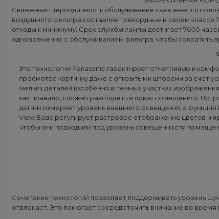
ЭФФЕКТИВНАЯ КОНС
Сниженная периодичность обслуживание сказывается положи
воздушного фильтра составляет рекордные в своем классе 7
отходы к минимуму. Срок службы лампы достигает 7000 час
одновременно с обслуживанием фильтра, чтобы сократить в
Эта технология Panasonic гарантирует отчетливую и комф
просмотра картинку даже с открытыми шторами за счет у
мелких деталей (особенно в темных участках изображения)
как правило, сложно разглядеть в ярких помещениях. Вст
датчик измеряет уровень внешнего освещения, а функция D
View Basic регулирует растровое отображение цветов и я
чтобы они подходили под уровень освещенности помещен
Сочетание технологий позволяет поддерживать уровень шум
отвлекает. Это помогает сосредоточить внимание во время 