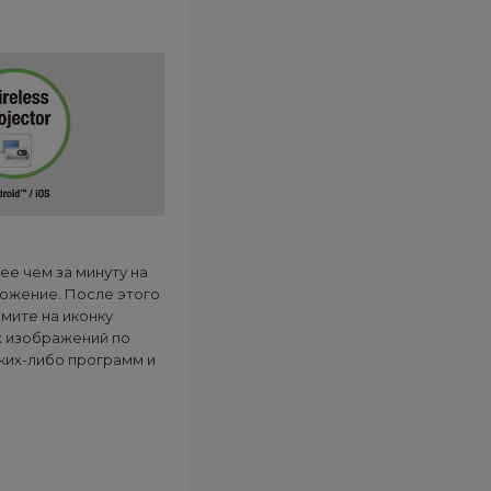
ее чем за минуту на
ложение. После этого
жмите на иконку
х изображений по
ких-либо программ и