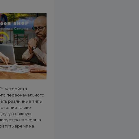
d™-устройств
го первоначального
вать различные типы
иложения также
 другую важную
ируется на экран в
ратить время на