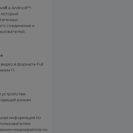
ws® и Android™-
, который
татичных
ого соединения и
льзователей.
ие
видео в формате Full
ием 1:1.
м устройстве
ходящий режим.
ьная информация по
 пользователям
ванием медиафайлов по