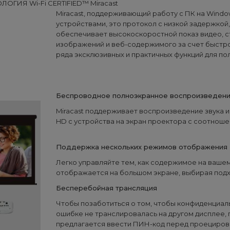
ЛОГИЯ Wi-Fi CERTIFIED™ Miracast
Miracast, поддерживающий работу с ПК на Windo
устройствами, это протокол с низкой задержкой
обеспечивает высокоскоростной показ видео, с
изображений и веб-содержимого за счет быстр
ряда эксклюзивных и практичных функций для по
Беспроводное полноэкранное воспроизведен
Miracast поддерживает воспроизведение звука и 
HD с устройства на экран проектора с соотношен
Поддержка нескольких режимов отображения
Легко управляйте тем, как содержимое на ваше
отображается на большом экране, выбирая под
Бесперебойная трансляция
Чтобы позаботиться о том, чтобы конфиденциал
ошибке не транслировалась на другом дисплее,
предлагается ввести ПИН-код перед проециро