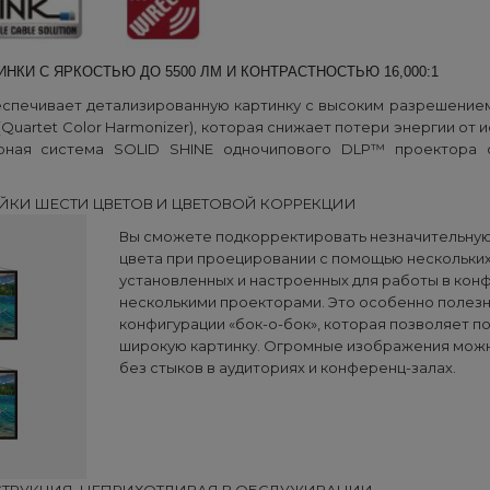
КИ С ЯРКОСТЬЮ ДО 5500 ЛМ И КОНТРАСТНОСТЬЮ 16,000:1
еспечивает детализированную картинку с высоким разрешение
uartet Color Harmonizer), которая снижает потери энергии от и
рная система SOLID SHINE одночипового DLP™ проектора о
КИ ШЕСТИ ЦВЕТОВ И ЦВЕТОВОЙ КОРРЕКЦИИ
Вы сможете подкорректировать незначительну
цвета при проецировании с помощью нескольких
установленных и настроенных для работы в кон
несколькими проекторами. Это особенно полезн
конфигурации «бок-о-бок», которая позволяет п
широкую картинку. Огромные изображения мож
без стыков в аудиториях и конференц-залах.