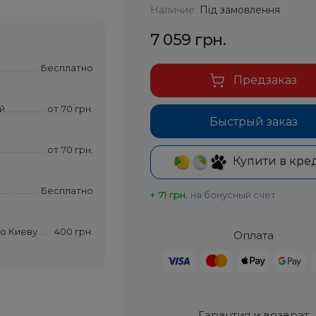
Наличие:
Під замовлення
7 059 грн.
Бесплатно
Предзаказ
й
от
70 грн.
Быстрый заказ
от
70 грн.
Купити в кре
Бесплатно
+ 71 грн.
на бонусный счет
по Киеву
400 грн.
Оплата
Гарантия и возврат