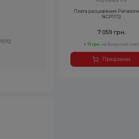
Код товара: 476
Плата расширения Panasonic
NCP1172
7 059 грн.
P1172
+ 71 грн.
на бонусный счет
Предзаказ