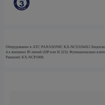
Оборудование к АТС PANASONIC KX-NCS3104XJ Лицензия дл
4-х внешних IP-линий (SIP или H.323). Функционально клю
Panasonic KX-NCP1000.