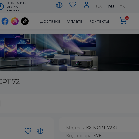
отследить
UA
RU
EN
статус
заказа
0
Доставка
Оплата
Контакты
P1172
Модель:
KX-NCP1172XJ
Код товара:
476