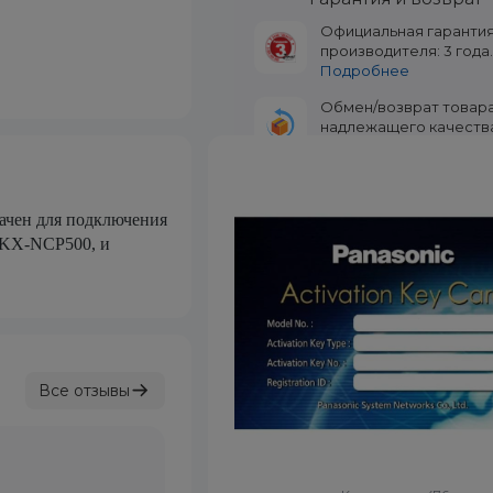
Официальная гаранти
производителя: 3 года
Подробнее
Обмен/возврат товар
надлежащего качеств
течение 14 дней.
Подр
ачен для подключения
c KX-NCP500, и
Все отзывы