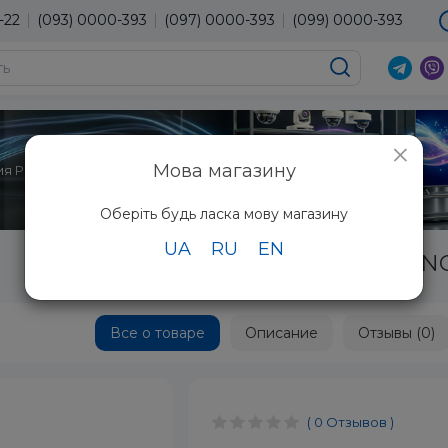
-22
(093) 0000-393
(097) 0000-393
(099) 0000-393
×
Мова магазину
я Panasonic KX-NCP1172
Оберіть будь ласка мову магазину
UA
RU
EN
Плата расширения Panasonic KX-NC
Все о товаре
Описание
Отзывы (0)
( 0 Отзывов )