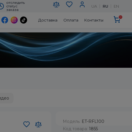
отследить
UA
RU
EN
статус
заказа
0
Доставка
Оплата
Контакты
идео
Модель:
ET-RFL100
Код товара:
1855