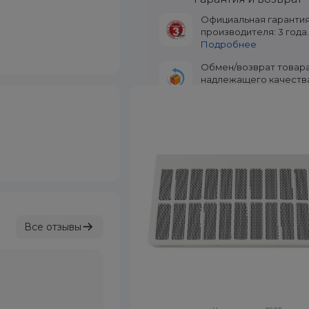
Официальная гаранти
производителя: 3 года
Подробнее
Обмен/возврат товар
надлежащего качеств
течение 14 дней.
Подр
Все отзывы