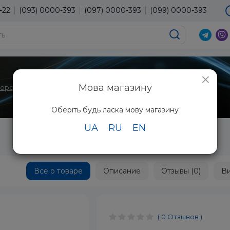
-22
(093) 0000-393
(097) 0000-393
(099) 0000-393
×
Мова магазину
торов
Фильтры Проекторов
Panasonic ET-RFL100
Оберіть будь ласка мову магазину
UA
RU
EN
Panasonic ET-RFL100
Все о товаре
Описание
Отзывы (0)
В
( 0 Отзывов )