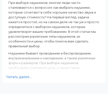
Да
Да
При выборе наушников, многие люди часто
сталкиваются с вопросом: как выбрать наушники,
Вес, г:
Вес, г:
которые сочетают в себе хорошее качество звука и
197 г
113
доступную стоимость? На первый взгляд, задача
Тип подключения:
Тип подключения:
кажется простой, но на самом деле не так уж и просто
Беспроводные
Проводной
определиться с выбором наушников, которые
удовлетворят вашим требованиям. В этой статье мы
рассмотрим различные типы наушников, их
особенности и цены, чтобы помочь вам сделать
правильный выбор.
Наушники бывают проводными и беспроводными,
внутриканальными и накладными, а также различных
форм и размеров. При выборе наушников
необходимо учитывать цену, а также такие
параметры, как частотный диапазон,
Читать далее...
чувствительность, сопротивление и дополнительные
функции. Но не стоит ограничивать свой выбор только
этими параметрами. Кроме того, также необходимо
учитывать индивидуальные особенности ваших ушей,
вкусовые предпочтения и, конечно же, бренд
наушников.