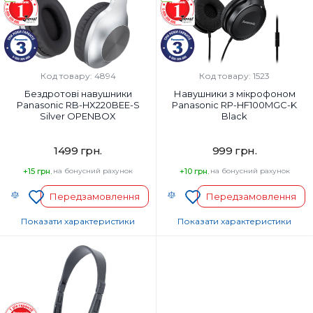
Так
Так
Вага, г:
Вага, г:
144 г
197 г
Тип підключення:
Тип підключення:
Дротовий
Бездротові
Код товару: 4894
Код товару: 1523
Бездротові навушники
Навушники з мікрофоном
Panasonic RB-HX220BEE-S
Panasonic RP-HF100MGC-K
Silver OPENBOX
Black
1499 грн.
999 грн.
+15 грн.
на бонусний рахунок
+10 грн.
на бонусний рахунок
Передзамовлення
Передзамовлення
Показати характеристики
Показати характеристики
Тип навушників:
Тип навушників:
Повнорозмірні
Повнорозмірні
Діапазон частот навушників, Гц:
Діапазон частот навушників, Гц:
20-20000 Гц
10-23000
Мікрофон:
Мікрофон: