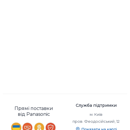
своїй зручності використання. Багато моделей
підтримують бездротову функцію Bluetooth, що
дозволяє слухати музику, не обмежуючи себе
проводами.
Служба підтримки
Прямі поставки
від Panasonic
м. Київ
пров. Феодосійський, 12
Показати на карті