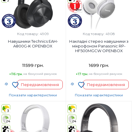
3
3
Так
Ні
Вага, г:
Вага, г:
197 г
130 г
Тип підключення:
Тип підключення:
Бездротові
Дротовий
Код товару: 4909
Код товару: 4908
Навушники Technics EAH-
Накладні стерео навушники з
A800G-K OPENBOX
мікрофоном Panasonic RP-
HF500MGCW OPENBOX
11599 грн.
1699 грн.
+116 грн.
на бонусний рахунок
+17 грн.
на бонусний рахунок
Передзамовлення
Передзамовлення
Показати характеристики
Показати характеристики
Тип навушників:
Тип навушників:
Повнорозмірні
Повнорозмірні
3
3
Діапазон частот навушників, Гц:
Діапазон частот навушників, Гц:
24
24
4-40000 Гц
9-26000 Гц
Мікрофон:
Мікрофон:
3
3