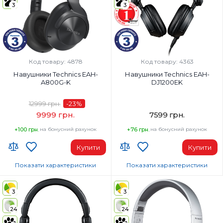
3
3
Код товару: 4878
Код товару: 4363
Навушники Technics EAH-
Навушники Technics EAH-
A800G-K
DJ1200EK
12999 грн.
-23
%
9999 грн.
7599 грн.
+100 грн.
на бонусний рахунок
+76 грн.
на бонусний рахунок
Купити
Купити
Показати характеристики
Показати характеристики
Тип навушників:
Тип навушників:
Повнорозмірні
Повнорозмірні
3
3
Діапазон частот навушників, Гц:
Діапазон частот навушників, Гц:
24
24
4-40000 Гц
8-30000