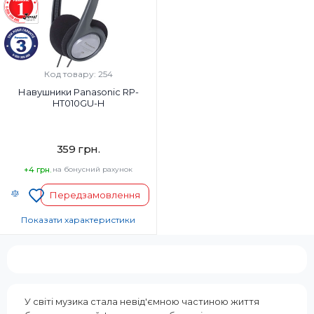
Так
Так
Вага, г:
Вага, г:
197 г
113
Тип підключення:
Тип підключення:
Бездротові
Дротовий
Код товару: 254
Навушники Panasonic RP-
HT010GU-H
359 грн.
+4 грн.
на бонусний рахунок
Передзамовлення
Показати характеристики
Тип навушників:
Накладні
Діапазон частот навушників, Гц:
16-22000 Гц
У світі музика стала невід'ємною частиною життя
Мікрофон: