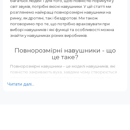
багатьох людей. І для того, щоб повністю поринути у
Ні
світ звуків, потрібні якісні навушники. У цій статті ми
Вага, г:
розглянемо найкращі повнорозмірні навушники на
138 г
ринку, як дротяні, так і бездротові. Ми також
Тип підключення:
поговоримо про те, що потрібно враховувати при
Дротовий
виборі навушників і які функції та особливості можна
знайти у навушниках різних виробників.
Повнорозмірні навушники - що
це таке?
Повнорозмірні навушники – це моделі навушників, які
повністю закривають вуха, завдяки чому створюється
ефект максимальної ізоляції від зовнішніх шумів. Це
дозволяє насолоджуватися музикою без
Читати далі...
відволікаючих факторів та чути кожну деталь звуку.
Крім того, завдяки своєму дизайну повнорозмірні
навушники забезпечують більш комфортне носіння
протягом тривалого часу.
Більшість повнорозмірних навушників можуть бути як
провідними, так і бездротовими. Бездротові навушники
набули особливої популярності в останні роки, завдяки