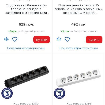
Подовжувач Panasonic X-
Подовжувач Panasonic X-
tendia на 3 гнізда із
tendia на 3 гнізда із захисними
заземленням з захисними
шторками 3 м сірий
шторками 2 м сірий
(WLTB02332GR-UA1)
(WLTB04322GR-UA1)
629 грн.
492 грн.
+6 грн.
на бонусний рахунок
+5 грн.
на бонусний рахунок
Купити
Купити
Показати характеристики
Показати характеристики
Країна-виробник товару:
Країна-виробник товару:
Туреччина
Туреччина
Заземлення:
Заземлення:
Із заземленням
Без заземлення
Матеріал корпусу:
Матеріал корпусу:
Пластик
Пластик
Напруга:
Напруга:
220 В
220 В
Колір:
Колір:
Сірий
Сірий
Код товару: 6360
Код товару: 6356