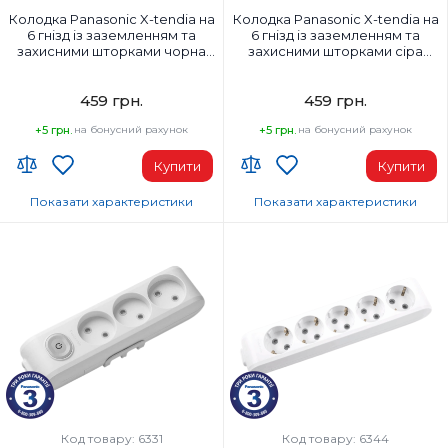
Колодка Panasonic X-tendia на
Колодка Panasonic X-tendia на
6 гнізд із заземленням та
6 гнізд із заземленням та
захисними шторками чорна
захисними шторками сіра
(WLTB04602BL-UA1)
(WLTB04602GR-UA1)
459 грн.
459 грн.
+5 грн.
на бонусний рахунок
+5 грн.
на бонусний рахунок
Купити
Купити
Показати характеристики
Показати характеристики
Країна-виробник товару:
Країна-виробник товару:
Туреччина
Туреччина
Кількість фаз:
Кількість фаз:
1
1
Заземлення:
Заземлення:
Із заземленням
Із заземленням
Матеріал корпусу:
Матеріал корпусу:
Пластик
Пластик
Напруга:
Напруга:
220 В
230 В
Код товару: 6331
Код товару: 6344