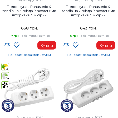
Подовжувач Panasonic X-
Подовжувач Panasonic X-
tendia на 3 гнізда із захисними
tendia на 2 гнізда із захисними
шторками 5 м сірий
шторками 5 м сірий
(WLTB02352GR-UA1)
(WLTB02252GR-UA1)
668 грн.
643 грн.
+7 грн.
на бонусний рахунок
+6 грн.
на бонусний рахунок
Купити
Купити
Показати характеристики
Показати характеристики
Країна-виробник товару:
Країна-виробник товару:
Туреччина
Туреччина
3
Заземлення:
Заземлення:
24
Без заземлення
Без заземлення
Матеріал корпусу:
Матеріал корпусу:
3
Пластик
Пластик
Напруга:
Напруга:
220 В
220 В
Колір:
Колір:
Сірий
Сірий
Код товару: 6325
Код товару: 6323