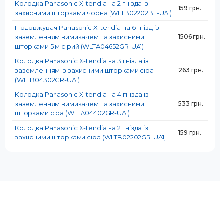
Колодка Panasonic X-tendia на 2 гнізда із
159 грн.
захисними шторками чорна (WLTB02202BL-UA1)
Подовжувач Panasonic X-tendia на 6 гнізд із
заземленням вимикачем та захисними
1506 грн.
шторками 5 м сірий (WLTA04652GR-UA1)
Колодка Panasonic X-tendia на 3 гнізда із
заземленням із захисними шторками сіра
263 грн.
(WLTB04302GR-UA1)
Колодка Panasonic X-tendia на 4 гнізда із
заземленням вимикачем та захисними
533 грн.
шторками сіра (WLTA04402GR-UA1)
Колодка Panasonic X-tendia на 2 гнізда із
159 грн.
захисними шторками сіра (WLTB02202GR-UA1)