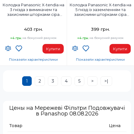
Колодка Panasonic X-tendia на
Колодка Panasonic X-tendia на
3 гнізда з вимикачем та
5 гнізд із заземленням та
захисними шторками сіра
захисними шторками сіра
(WLTA02302GR-UA1)
(WLTB04502GR-UA1)
403 грн.
399 грн.
+4 грн.
на бонусний рахунок
+4 грн.
на бонусний рахунок
Купити
Купити
Показати характеристики
Показати характеристики
Країна-виробник товару:
Країна-виробник товару:
Туреччина
Туреччина
1
2
3
4
5
>
>|
Заземлення:
Кількість фаз:
Без заземлення
1
Матеріал корпусу:
Заземлення:
Пластик
Із заземленням
Цены на Мережеві Фільтри Подовжувачі
Напруга:
Матеріал корпусу:
в Panashop 08.08.2026
250 В
Пластик
Колір:
Напруга:
Товар
Цена
Сірий
230 В