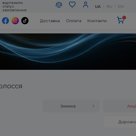
відстежити
UA
RU
EN
статус
замовлення
0
Доставка
Оплата
Контакти
олосся
Знижка
Акці
Дорожч