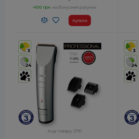
+100 грн.
на бонусний рахунок
Купити
Код УКТ ЗЕД:
8510 20 00 00
Код УКТ
Країна-виробник товару:
Японія
Країна-
3
3
Час роботи від акумулятора, хв:
50
Час роб
Час зарядки, год:
1
Час зар
24
24
Швидкість двигуна, об/хв:
10000
Швидкіс
3
3
Код товару: 2791