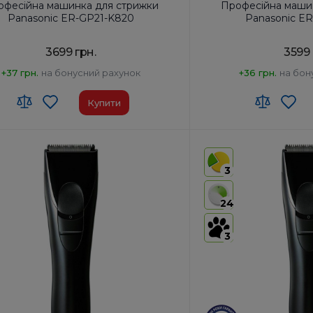
офесійна машинка для стрижки
Професійна маши
Panasonic ER-GP21-K820
Panasonic E
3699 грн.
3599 
+37 грн.
на бонусний рахунок
+36 грн.
на бон
Купити
 ЗЕД:
8510 20 00 00
Код УКТ ЗЕД:
8510 20 00
виробник товару:
Японія
Країна-виробник товар
3
оти від акумулятора, хв:
40
Час роботи від акумулят
ядки, год:
8
Час зарядки, год:
8
24
ть двигуна, об/хв:
6300
Швидкість двигуна, об/х
3