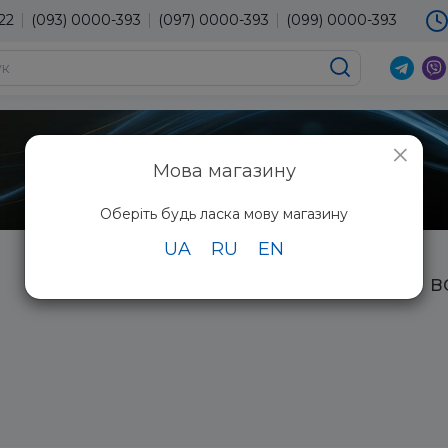
22
(093) 0000-393
(097) 0000-393
(099) 0000-393
×
Мова магазину
Оберіть будь ласка мову магазину
UA
RU
EN
Професійні машинки для стрижки в