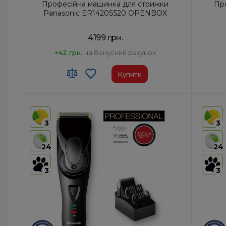
Професійна машинка для стрижки
Пр
Panasonic ER1420S520 OPENBOX
4199 грн.
+42 грн.
на бонусний рахунок
Купити
Код УКТ ЗЕД:
8510 20 00 00
Код УКТ
Країна-виробник товару:
Китай
Країна-
3
3
Час роботи від акумулятора, хв:
80
Час роб
Час зарядки, год:
1
Час зар
24
24
Швидкість двигуна, об/хв:
7000
Швидкіс
3
3