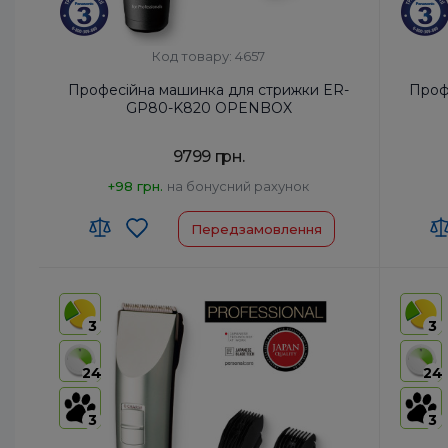
Код товару: 4657
Професійна машинка для стрижки ER-
Проф
GP80-K820 OPENBOX
9799 грн.
+98 грн.
на бонусний рахунок
Передзамовлення
Код УКТ ЗЕД:
8510 20 00 00
Код УКТ
Країна-виробник товару:
Японія
Країна-
3
3
Час роботи від акумулятора, хв:
50
Час роб
Час зарядки, год:
1
Час зар
24
24
Швидкість двигуна, об/хв:
10000
Швидкіс
3
3