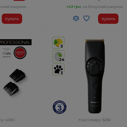
усний рахунок
+43 грн.
на бонусний рахунок
Купити
Купити
 00
Код УКТ ЗЕД:
8510 20 00 00
у:
Японія
Країна-виробник товару:
Китай
3
ора, хв:
50
Час роботи від акумулятора, хв:
80
Час зарядки, год:
1
24
в:
10000
Швидкість двигуна, об/хв:
7000
3
ру: 4383
Код товару: 6282