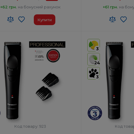
+62 грн.
на бонусний рахунок
+61 грн.
на бон
Купити
 ЗЕД:
8510 20 00 00
Код УКТ ЗЕД:
8510 20 00
виробник товару:
Японія
Країна-виробник товар
3
оти від акумулятора, хв:
50
Час роботи від акумулят
ядки, год:
1
Час зарядки, год:
1
24
ть двигуна, об/хв:
10000
Швидкість двигуна, об/х
3
Код товару: 923
Код това