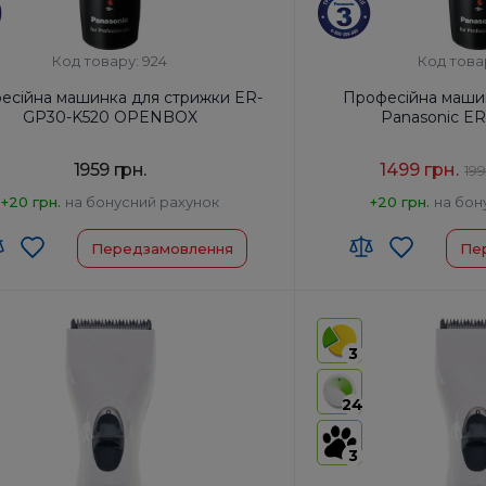
Код товару: 924
Код това
есійна машинка для стрижки ER-
Професійна маши
GP30-K520 OPENBOX
Panasonic E
1959 грн.
1499 грн.
199
+20 грн.
на бонусний рахунок
+20 грн.
на бон
Передзамовлення
Пе
 ЗЕД:
8510 20 00 00
Код УКТ ЗЕД:
8510 20 00
виробник товару:
Китай
Країна-виробник товар
3
оти від акумулятора, хв:
40
Час роботи від акумулят
ядки, год:
8
Час зарядки, год:
8
24
ть двигуна, об/хв:
н/д
Швидкість двигуна, об/х
3