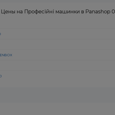
ть двигуна, об/хв:
6300
Швидкість двигуна, об/х
Цены на Професійні машинки в Panashop 0
0
OPENBOX
0