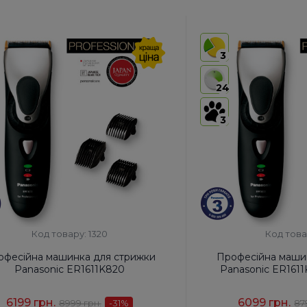
3
24
3
Код товару: 1320
Код това
офесійна машинка для стрижки
Професійна маши
Panasonic ER1611K820
Panasonic ER16
6199 грн.
6099 грн.
8999 грн.
-31
%
87