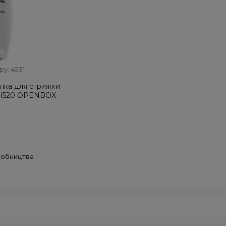
ру: 4931
нка для стрижки
1H520 OPENBOX
робництва
 00
у:
Китай
ора, хв:
40