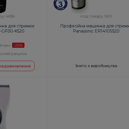
ру: 4656
Код товару: 900
нка для стрижки
Професійна машинка для стриж
R-GP30-K520
Panasonic ER1410S520
9 грн.
-25
%
усний рахунок
Знято з виробництва
редзамовлення
 00
Код УКТ ЗЕД:
8510 20 00 00
у:
Китай
Країна-виробник товару:
Китай
ора, хв:
40
Час роботи від акумулятора, хв:
80
Час зарядки, год:
1
в:
н/д
Швидкість двигуна, об/хв:
7000