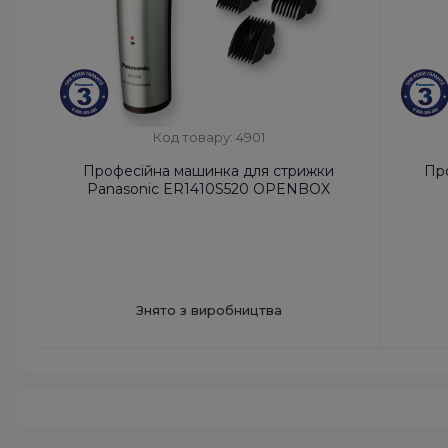
Код товару: 4901
Професійна машинка для стрижки
Пр
Panasonic ER1410S520 OPENBOX
Знято з виробництва
Код УКТ ЗЕД:
8510 20 00 00
Код УКТ
Країна-виробник товару:
Китай
Країна-
Час роботи від акумулятора, хв:
80
Час роб
Час зарядки, год:
1
Час зар