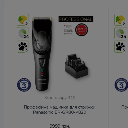
3
3
24
24
3
3
Код товару: 925
Професійна машинка для стрижки
Пр
Panasonic ER-GP80-K820
9999 грн.