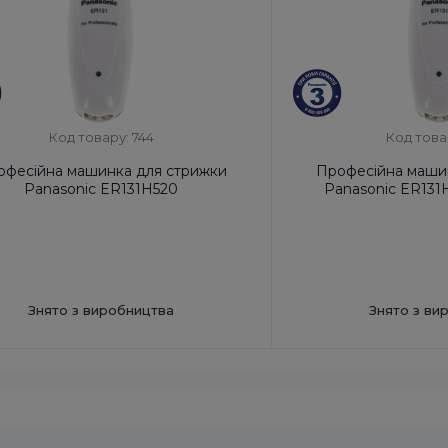
Код товару: 744
Код това
офесійна машинка для стрижки
Професійна маши
Panasonic ER131H520
Panasonic ER13
Знято з виробництва
Знято з ви
 ЗЕД:
8510 20 00 00
Код УКТ ЗЕД:
8510 20 00
виробник товару:
Китай
Країна-виробник товар
оти від акумулятора, хв:
40
Час роботи від акумулят
ядки, год:
8
Час зарядки, год:
8