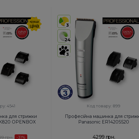
3
24
3
ру: 4541
Код товару: 899
нка для стрижки
Професійна машинка для стриж
11K820 OPENBOX
Panasonic ER1420S520
4299 грн.
99 грн.
-31
%