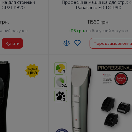
нка для стрижки
Професійна машинка для стриж
R-GP21-K820
Panasonic ER-DGP90
грн.
11560 грн.
усний рахунок
+116 грн.
на бонусний рахунок
Купити
Передзамовлення
 00
Код УКТ ЗЕД:
у:
Японія
Країна-виробник товару:
3
ора, хв:
40
Час роботи від акумулятора, хв:
Час зарядки, год:
24
в:
6300
Швидкість двигуна, об/хв:
3