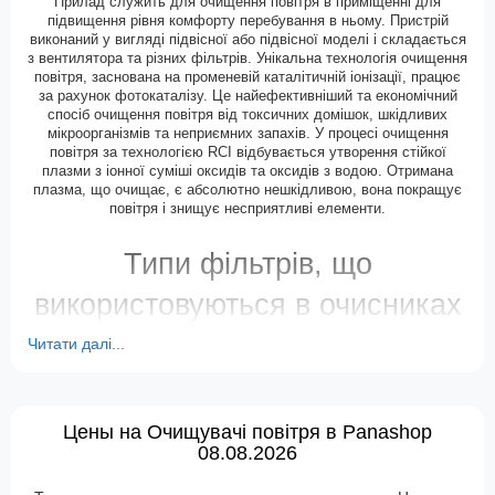
Прилад служить для очищення повітря в приміщенні для
Очищувач повітря з HEPA фільтром
підвищення рівня комфорту перебування в ньому. Пристрій
виконаний у вигляді підвісної або підвісної моделі і складається
з вентилятора та різних фільтрів. Унікальна технологія очищення
повітря, заснована на променевій каталітичній іонізації, працює
за рахунок фотокаталізу. Це найефективніший та економічний
спосіб очищення повітря від токсичних домішок, шкідливих
мікроорганізмів та неприємних запахів. У процесі очищення
повітря за технологією RCI відбувається утворення стійкої
плазми з іонної суміші оксидів та оксидів з водою. Отримана
плазма, що очищає, є абсолютно нешкідливою, вона покращує
повітря і знищує несприятливі елементи.
Типи фільтрів, що
використовуються в очисниках
Читати далі...
Фільтри, які використовуються в очисниках, бувають різних
типів. Найпростіші механічні фільтри попереднього очищення
складаються з дрібної сітки, яка захищає від пилу та вовни.
Встановлюються на всьому кліматичному обладнанні та є
багаторазовими. Принцип роботи очищувача з електростатичним
Цены на Очищувачі повітря в Panashop
фільтром ґрунтується на іонізації та притягуванні заряджених
08.08.2026
частинок повітря до пластин з протилежним електричним
зарядом.