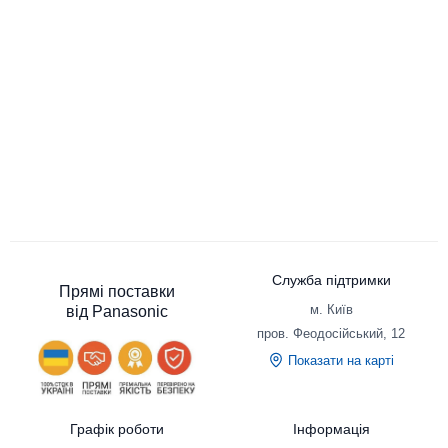
Дія фільтрів тонкого очищення полягає у пропущенні повітря
через HEPA-фільтр. При цьому затримуються практично всі
дрібні частинки, у тому числі пилок, кліщі домашнього пилу та
інші алергени. Термін дії такого фільтра – від 6 місяців до 5
років. Адсорбційні фільтри (вугільні) використовуються в
комплексі з іншими видами та відповідають за поглинання
запахів. Фотокаталітичні фільтри є одними з кращих, під
впливом за допомогою УФ-випромінювання розкладаються і
окислюються токсичні домішки.
Від чого захищають очищувачі
повітря
Служба підтримки
Прямі поставки
У більшості міст рівень забруднення повітря невпинно зростає.
м. Київ
від Panasonic
Забруднене повітря призводить до нестачі кисню та загострення
пров. Феодосійський, 12
хронічних захворювань. Завдяки появі очищувачів повітря,
чисте повітря в будинку стало доступною розкішшю. Технологія
Показати на карті
RCI усуває шкідливі органічні сполуки та перешкоджає розвитку
вірусів, бактерій та плісняви. Очищувачі повітря Panasonic
створені за підтримки новітніх технологій і захищають від 99%
відомих вірусів, піклуючись про здоров'я людини протягом 24
Графік роботи
Інформація
годин.