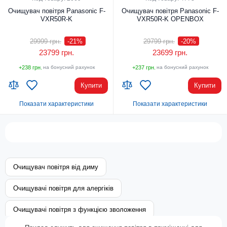
Очищувач повітря Panasonic F-
Очищувач повітря Panasonic F-
VXR50R-K
VXR50R-K OPENBOX
29999 грн.
-21
%
29799 грн.
-20
%
23799 грн.
23699 грн.
+238 грн.
на бонусний рахунок
+237 грн.
на бонусний рахунок
Купити
Купити
Показати характеристики
Показати характеристики
Код УКТ ЗЕД:
Код УКТ ЗЕД:
8509 80 00 00
8509 80 00 00
Країна-виробник товару:
Країна-виробник товару:
Китай
Китай
Bluetooth:
Bluetooth:
Очищувач повітря від диму
Ні
Ні
Очищувачі повітря для алергіків
Wi-Fi:
Wi-Fi:
Ні
Ні
Очищувачі повітря з функцією зволоження
Площа обслуговування, кв.м.:
Площа обслуговування, кв.м.:
40
40