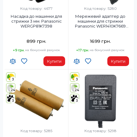
Код товару: 4677
Код товару: 5280
Насадка до машинки для
Мережевий адаптер до
стрижки 3 мм. Panasonic
машинки для стрижки
WERGP81K7398
Panasonic WER1410K7669
(RE5-95)
899 грн.
1699 грн.
+9 грн.
на бонусний рахунок
+17 грн.
на бонусний рахунок
Купити
Купити
3
3
24
24
3
3
Код товару: 5285
Код товару: 5298