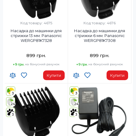
Код товару: 4675
Код товару: 4676
Насадка до машинки для
Насадка до машинки для
стрижки 13 мм. Panasonic
стрижки 6 мм. Panasonic
WERGP81K7328
WERGP81K7308
899 грн.
899 грн.
+9 грн.
на бонусний рахунок
+9 грн.
на бонусний рахунок
Купити
Купити
3
3
24
24
3
3