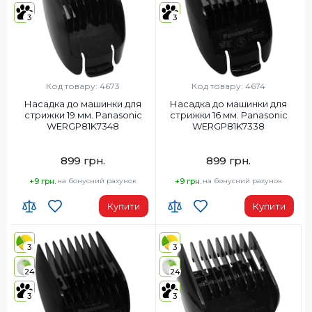
3
3
Код товару: 4673
Код товару: 4674
Насадка до машинки для
Насадка до машинки для
стрижки 19 мм. Panasonic
стрижки 16 мм. Panasonic
WERGP81K7348
WERGP81K7338
899 грн.
899 грн.
+9 грн.
на бонусний рахунок
+9 грн.
на бонусний рахунок
Купити
Купити
3
3
24
24
3
3