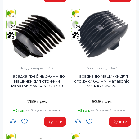
3
3
24
24
3
3
Код товару: 1643
Код товару: 1644
Насадка гребінь 3-6 мм до
Насадка до машинки для
машинки для стрижки
стрижки 6-9 мм. Panasonic
Panasonic WER1410K7398
WER1610K7428
769 грн.
929 грн.
+8 грн.
на бонусний рахунок
+9 грн.
на бонусний рахунок
Купити
Купити