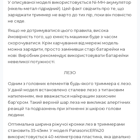
У описуваної моделі використовується Ni-MH-акумулятор
(нікель-метал-гідридний). Цей факт свідчить про те, що
заряджати триммер не варто до тих пір, поки він повністю
не сяде.
Якщо не дотримуватися цього правила, висока
ймовірність того, що ємність машинки буде з часом
скорочуватися. Крім харчування від мережі модель
можна зарядити, просто замінивши старі батарейки на
нові. Виробник рекомендує використовувати батарейки
невеликої потужності.
ЛЕЗО
Одним з головних елементів будь-якого триммера є лезо.
У даній моделі встановлено сталеве лезо з титановим
напиленням, яке вважається найкращим захисним
бар'єром. Такий верхній шар леза не викликає алергічних
реакцій та подразнень при зіткненні зі шкірою голови
людини.
Оптимальна ширина ріжучої кромки лез в триммерами
становить 35-45мм. У моделі PanasonicER1420
використовується 40-міліметрова пластина, яка ідеально