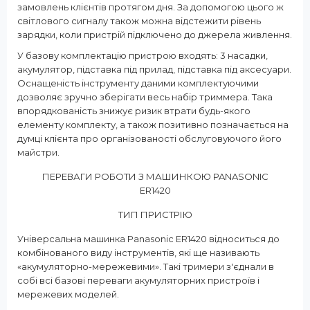
замовлень клієнтів протягом дня. За допомогою цього ж
світлового сигналу також можна відстежити рівень
зарядки, коли пристрій підключено до джерела живлення.
У базову комплектацію пристрою входять: 3 насадки,
акумулятор, підставка під прилад, підставка під аксесуари.
Оснащеність інструменту даними комплектуючими
дозволяє зручно зберігати весь набір триммера. Така
впорядкованість знижує ризик втрати будь-якого
елементу комплекту, а також позитивно позначається на
думці клієнта про організованості обслуговуючого його
майстри.
ПЕРЕВАГИ РОБОТИ З МАШИНКОЮ PANASONIC
ER1420
ТИП ПРИСТРІЮ
Універсальна машинка Panasonic ER1420 відноситься до
комбінованого виду інструментів, які ще називають
«акумуляторно-мережевими». Такі тримери з'єднали в
собі всі базові переваги акумуляторних пристроїв і
мережевих моделей.