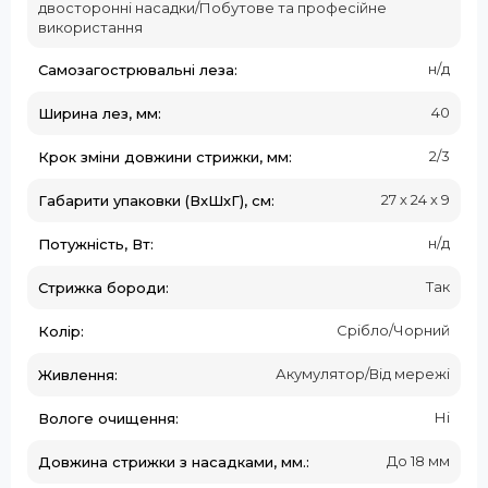
двосторонні насадки/Побутове та професійне
використання
н/д
Самозагострювальні леза:
40
Ширина лез, мм:
2/3
Крок зміни довжини стрижки, мм:
27 х 24 х 9
Габарити упаковки (ВxШхГ), см:
н/д
Потужність, Вт:
Так
Стрижка бороди:
Срібло/Чорний
Колір:
Акумулятор/Від мережі
Живлення:
Ні
Вологе очищення:
До 18 мм
Довжина стрижки з насадками, мм.: