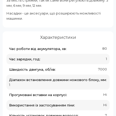
за якість стрижки, так як саме вони регулюють довжину: 3
мм, 6 мм, 9 мм, 12 мм.
Насадки - це аксесуари, що розширюють можливості
машинки.
Характеристики
80
Час роботи від акумулятора, хв:
1
Час зарядки, год:
7000
Швидкість двигуна, об/хв:
Діапазон встановлення довжини ножового блоку, мм:
1
Ні
Прогумовані вставки на корпусі:
Ні
Використання із застосуванням піни:
7
Кількість установок довжини волосся: