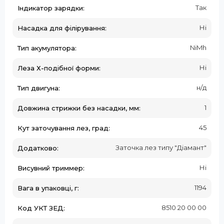
Так
Індикатор зарядки:
Ні
Насадка для філірування:
NiMh
Тип акумулятора:
Ні
Леза Х-подібної форми:
н/д
Тип двигуна:
1
Довжина стрижки без насадки, мм:
45
Кут заточування лез, град:
Заточка лез типу "Діамант"
Додатково:
Ні
Висувний триммер:
1194
Вага в упаковці, г:
8510 20 00 00
Код УКТ ЗЕД: