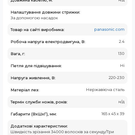
Налаштування довжини стрижки:
За допомогою насадок
panasonic.com
Товар на сайті виробника:
2.4
Робоча напруга електродвигуна, В:
130
Вага, г:
Ні
Петля для підвішування:
220-230
Напруга живлення, В:
Нержавіюча сталь
Матеріал лез:
н/д
Термін служби ножів, років:
165 x 45 x 39
Габарити (ВxШхГ), мм:
Додаткові характеристики:
Швидкість зрізання 34000 волосків за секунду/Три