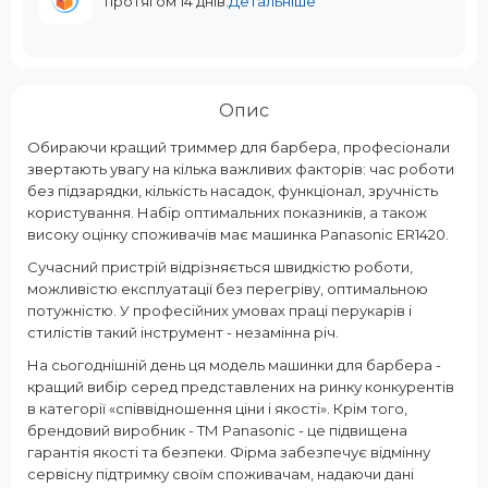
протягом 14 днів.
Детальніше
Опис
Обираючи кращий триммер для барбера, професіонали
звертають увагу на кілька важливих факторів: час роботи
без підзарядки, кількість насадок, функціонал, зручність
користування. Набір оптимальних показників, а також
високу оцінку споживачів має машинка Panasonic ER1420.
Сучасний пристрій відрізняється швидкістю роботи,
можливістю експлуатації без перегріву, оптимальною
потужністю. У професійних умовах праці перукарів і
стилістів такий інструмент - незамінна річ.
На сьогоднішній день ця модель машинки для барбера -
кращий вибір серед представлених на ринку конкурентів
в категорії «співвідношення ціни і якості». Крім того,
брендовий виробник - ТМ Panasonic - це підвищена
гарантія якості та безпеки. Фірма забезпечує відмінну
сервісну підтримку своїм споживачам, надаючи дані