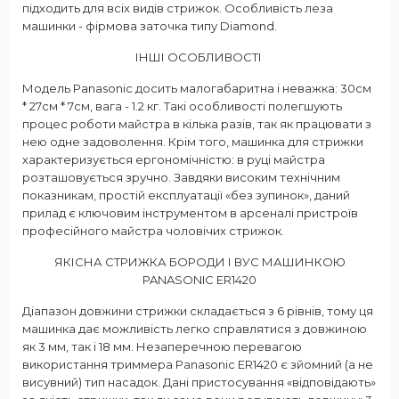
підходить для всіх видів стрижок. Особливість леза
машинки - фірмова заточка типу Diamond.
ІНШІ ОСОБЛИВОСТІ
Модель Panasonic досить малогабаритна і неважка: 30см
* 27см * 7см, вага - 1.2 кг. Такі особливості полегшують
процес роботи майстра в кілька разів, так як працювати з
нею одне задоволення. Крім того, машинка для стрижки
характеризується ергономічністю: в руці майстра
розташовується зручно. Завдяки високим технічним
показникам, простій експлуатації «без зупинок», даний
прилад є ключовим інструментом в арсеналі пристроїв
професійного майстра чоловічих стрижок.
ЯКІСНА СТРИЖКА БОРОДИ І ВУС МАШИНКОЮ
PANASONIC ER1420
Діапазон довжини стрижки складається з 6 рівнів, тому ця
машинка дає можливість легко справлятися з довжиною
як 3 мм, так і 18 мм. Незаперечною перевагою
використання триммера Panasonic ER1420 є зйомний (а не
висувний) тип насадок. Дані пристосування «відповідають»