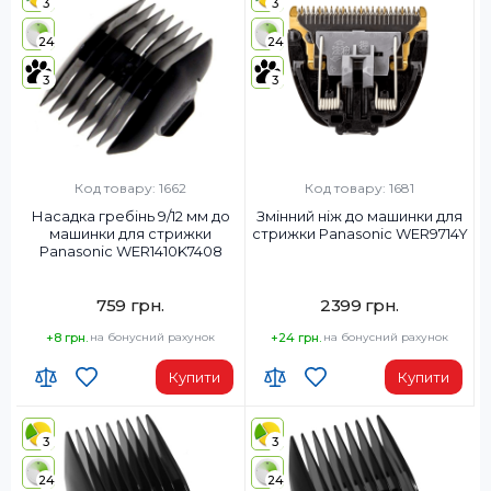
3
3
24
24
3
3
Код товару: 1662
Код товару: 1681
Насадка гребінь 9/12 мм до
Змінний ніж до машинки для
машинки для стрижки
стрижки Panasonic WER9714Y
Panasonic WER1410K7408
759 грн.
2399 грн.
+8 грн.
на бонусний рахунок
+24 грн.
на бонусний рахунок
Купити
Купити
3
3
24
24