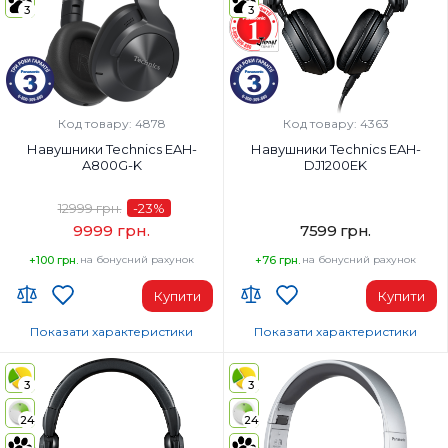
3
3
Код товару: 4878
Код товару: 4363
Навушники Technics EAH-
Навушники Technics EAH-
A800G-K
DJ1200EK
12999 грн.
-23
%
9999 грн.
7599 грн.
+100 грн.
на бонусний рахунок
+76 грн.
на бонусний рахунок
Купити
Купити
Показати характеристики
Показати характеристики
Тип навушників:
Тип навушників:
Повнорозмірні
Повнорозмірні
3
3
Діапазон частот навушників, Гц:
Діапазон частот навушників, Гц:
24
24
4-40000 Гц
8-30000