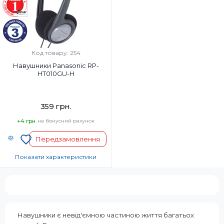
Так
Так
Вага, г:
Вага, г:
197 г
113
Тип підключення:
Тип підключення:
Бездротові
Дротовий
Код товару: 254
Навушники Panasonic RP-
HT010GU-H
359 грн.
+4 грн.
на бонусний рахунок
Передзамовлення
Показати характеристики
Тип навушників:
Накладні
Діапазон частот навушників, Гц:
16-22000 Гц
Навушники є невід'ємною частиною життя багатьох
Мікрофон: