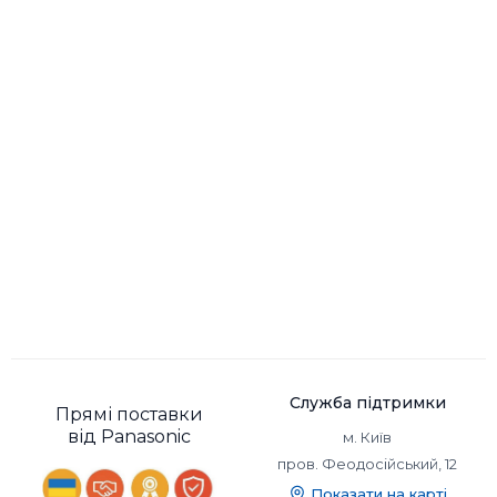
перенесення.
Якщо ви вирішили придбати найдешевші навушники, то
варто бути готовим до того, що якість звуку може
залишати бажати кращого. Але, якщо вам потрібні
навушники для рідкісного використання або просто
для прослуховування музики на ходу, найдешевші
навушники можуть бути хорошим вибором.
Служба підтримки
Прямі поставки
від Panasonic
м. Київ
пров. Феодосійський, 12
Показати на карті