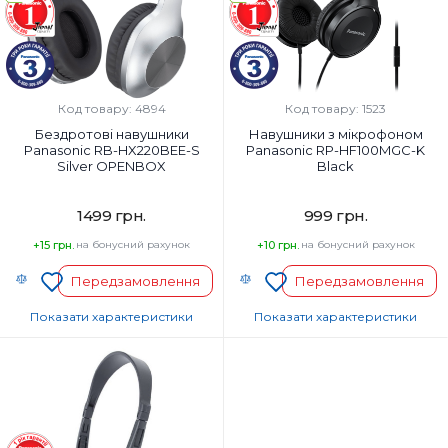
Так
Так
Вага, г:
Вага, г:
144 г
197 г
Тип підключення:
Тип підключення:
Дротовий
Бездротові
Код товару: 4894
Код товару: 1523
Бездротові навушники
Навушники з мікрофоном
Panasonic RB-HX220BEE-S
Panasonic RP-HF100MGC-K
Silver OPENBOX
Black
1499 грн.
999 грн.
+15 грн.
на бонусний рахунок
+10 грн.
на бонусний рахунок
Передзамовлення
Передзамовлення
Показати характеристики
Показати характеристики
Тип навушників:
Тип навушників:
Повнорозмірні
Повнорозмірні
Діапазон частот навушників, Гц:
Діапазон частот навушників, Гц:
20-20000 Гц
10-23000
Мікрофон:
Мікрофон: