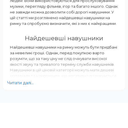
людей. Вони використовуються для прослуховування
Ні
музики, перегляду фільмів, ігор та багато іншого. Однак
Вага, г:
не завжди можна дозволити собі дорогі навушники. У
138 г
цій статті ми розглянемо найдешевші навушники на
Тип підключення:
ринку та спробуємо визначити, які з них є найкращими.
Дротовий
Найдешевші навушники
Найдешевші навушники на ринку можуть бути придбані
за невеликі гроші. Однак, перед покупкою варто
розуміти, що за таку ціну не слід очікувати високої
якості звуку та тривалого терміну служби навушників.
Навушники в цій ціновій категорії можуть мати дешеві
матеріали та компоненти, що негативно позначається
на якості звуку та надійності навушників.
Читати далі...
Незважаючи на це, найдешевші навушники все ж таки
можуть мати деякі переваги. По-перше, це ціна. Якщо
вам потрібні навушники для тимчасового
використання, наприклад, для поїздки або походу,
можна купити найдешевші навушники і не переживати
про їхню безпеку. По-друге, такі навушники зазвичай
компактні та легкі, що робить їх зручними для