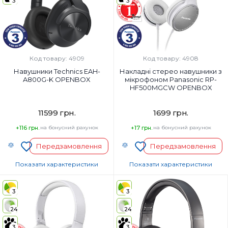
3
3
Так
Ні
Вага, г:
Вага, г:
197 г
130 г
Тип підключення:
Тип підключення:
Бездротові
Дротовий
Код товару: 4909
Код товару: 4908
Навушники Technics EAH-
Накладні стерео навушники з
A800G-K OPENBOX
мікрофоном Panasonic RP-
HF500MGCW OPENBOX
11599 грн.
1699 грн.
+116 грн.
на бонусний рахунок
+17 грн.
на бонусний рахунок
Передзамовлення
Передзамовлення
Показати характеристики
Показати характеристики
Тип навушників:
Тип навушників:
Повнорозмірні
Повнорозмірні
3
3
Діапазон частот навушників, Гц:
Діапазон частот навушників, Гц:
24
24
4-40000 Гц
9-26000 Гц
Мікрофон:
Мікрофон:
3
3