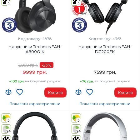
3
3
Код товару: 4878
Код товару: 4363
Навушники Technics EAH-
Навушники Technics EAH-
A800G-K
DJ1200EK
12999 грн.
-23
%
9999 грн.
7599 грн.
+100 грн.
на бонусний рахунок
+76 грн.
на бонусний рахунок
Купити
Купити
Показати характеристики
Показати характеристики
Тип навушників:
Тип навушників:
Повнорозмірні
Повнорозмірні
3
3
Діапазон частот навушників, Гц:
Діапазон частот навушників, Гц:
24
24
4-40000 Гц
8-30000