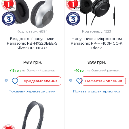
Так
Так
Вага, г:
Вага, г:
144 г
197 г
Тип підключення:
Тип підключення:
Дротовий
Бездротові
Код товару: 4894
Код товару: 1523
Бездротові навушники
Навушники з мікрофоном
Panasonic RB-HX220BEE-S
Panasonic RP-HF100MGC-K
Silver OPENBOX
Black
1499 грн.
999 грн.
+15 грн.
на бонусний рахунок
+10 грн.
на бонусний рахунок
Передзамовлення
Передзамовлення
Показати характеристики
Показати характеристики
Тип навушників:
Тип навушників:
Повнорозмірні
Повнорозмірні
Діапазон частот навушників, Гц:
Діапазон частот навушників, Гц:
20-20000 Гц
10-23000
Мікрофон:
Мікрофон: