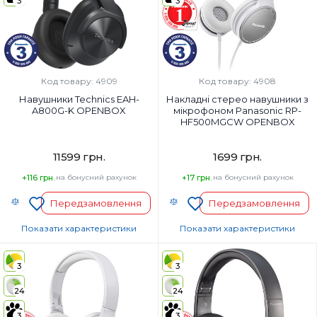
3
3
Так
Ні
Вага, г:
Вага, г:
197 г
130 г
Тип підключення:
Тип підключення:
Бездротові
Дротовий
Код товару: 4909
Код товару: 4908
Навушники Technics EAH-
Накладні стерео навушники з
A800G-K OPENBOX
мікрофоном Panasonic RP-
HF500MGCW OPENBOX
11599 грн.
1699 грн.
+116 грн.
на бонусний рахунок
+17 грн.
на бонусний рахунок
Передзамовлення
Передзамовлення
Показати характеристики
Показати характеристики
Тип навушників:
Тип навушників:
Повнорозмірні
Повнорозмірні
3
3
Діапазон частот навушників, Гц:
Діапазон частот навушників, Гц:
24
24
4-40000 Гц
9-26000 Гц
Мікрофон:
Мікрофон:
3
3