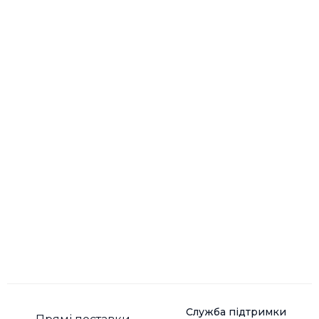
Ні
Вага, г:
138 г
Тип підключення:
Дротовий
Служба підтримки