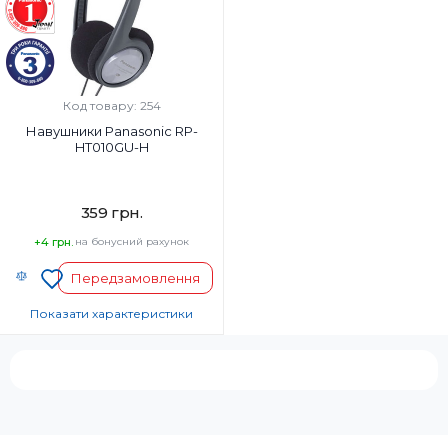
Так
Так
Вага, г:
Вага, г:
197 г
113
Тип підключення:
Тип підключення:
Бездротові
Дротовий
Код товару: 254
Навушники Panasonic RP-
HT010GU-H
359 грн.
+4 грн.
на бонусний рахунок
Передзамовлення
Показати характеристики
Тип навушників:
Накладні
Діапазон частот навушників, Гц:
16-22000 Гц
Мікрофон: