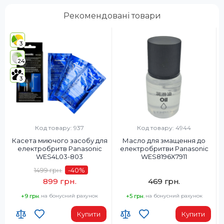
Рекомендовані товари
3
24
3
Код товару: 937
Код товару: 4944
Касета миючого засобу для
Масло для змащення до
електробритв Panasonic
електробритви Panasonic
WES4L03-803
WES8196X7911
1499 грн.
-40
%
899 грн.
469 грн.
+9 грн.
на бонусний рахунок
+5 грн.
на бонусний рахунок
Купити
Купити