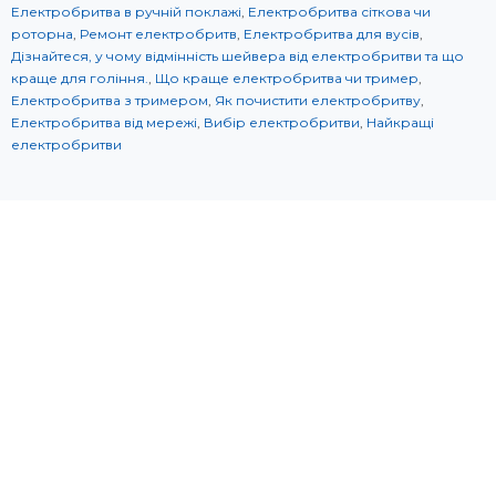
Електробритва в ручній поклажі
,
Електробритва сіткова чи
роторна
,
Ремонт електробритв
,
Електробритва для вусів
,
Дізнайтеся, у чому відмінність шейвера від електробритви та що
краще для гоління.
,
Що краще електробритва чи тример
,
Електробритва з тримером
,
Як почистити електробритву
,
Електробритва від мережі
,
Вибір електробритви
,
Найкращі
електробритви