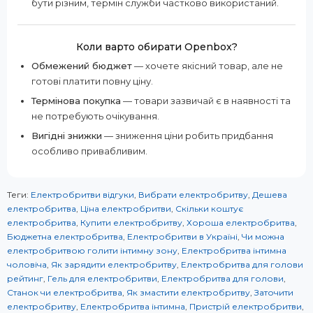
бути різним, термін служби частково використаний.
Коли варто обирати Openbox?
Обмежений бюджет
— хочете якісний товар, але не
готові платити повну ціну.
Термінова покупка
— товари зазвичай є в наявності та
не потребують очікування.
Вигідні знижки
— зниження ціни робить придбання
особливо привабливим.
Теги:
Електробритви відгуки
,
Вибрати електробритву
,
Дешева
електробритва
,
Ціна електробритви
,
Скільки коштує
електробритва
,
Купити електробритву
,
Хороша електробритва
,
Бюджетна електробритва
,
Електробритви в Україні
,
Чи можна
електробритвою голити інтимну зону
,
Електробритва інтимна
чоловіча
,
Як зарядити електробритву
,
Електробритва для голови
рейтинг
,
Гель для електробритви
,
Електробритва для голови
,
Станок чи електробритва
,
Як змастити електробритву
,
Заточити
електробритву
,
Електробритва інтимна
,
Пристрій електробритви
,