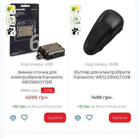
3
3
24
24
3
3
Код товару: 4961
Код товару: 5508
Змінна сіточка для
Футляр для електробритв
електробритв Panasonic
Panasonic WESLS9AXL7008
WES9600Y1361
5999 грн.
-23
%
4599 грн.
1499 грн.
+60 грн.
на бонусний рахунок
+15 грн.
на бонусний рахунок
Купити
Купити