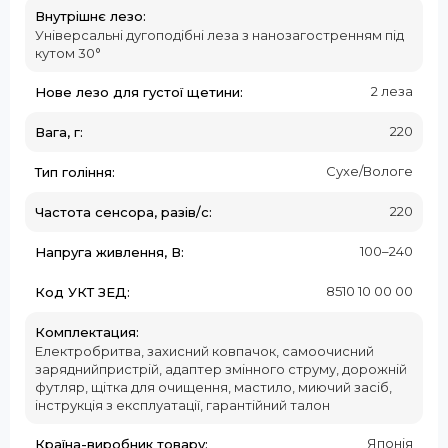
Внутрішнє лезо:
Універсальні дугоподібні леза з нанозагостренням під
кутом 30°
2 леза
Нове лезо для густої щетини:
220
Вага, г:
Сухе/Вологе
Тип гоління:
220
Частота сенсора, разів/с:
100–240
Напруга живлення, В:
8510 10 00 00
Код УКТ ЗЕД:
Комплектация:
Електробритва, захисний ковпачок, самоочисний
заряднийпристрій, адаптер змінного струму, дорожній
футляр, щітка для очищення, мастило, миючий засіб,
інструкція з експлуатації, гарантійний талон
Японія
Країна-виробник товару: