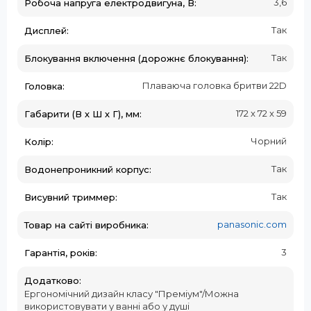
3,6
Робоча напруга електродвигуна, В:
Так
Дисплей:
Так
Блокування включення (дорожнє блокування):
Плаваюча головка бритви 22D
Головка:
172 x 72 x 59
Габарити (В х Ш х Г), мм:
Чорний
Колір:
Так
Водонепроникний корпус:
Так
Висувний триммер:
panasonic.com
Товар на сайті виробника:
3
Гарантія, років:
Додатково:
Ергономічний дизайн класу "Преміум"/Можна
використовувати у ванні або у душі