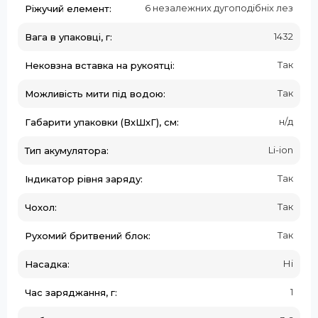
6 незалежних дугоподібніх лез
Ріжучий елемент:
1432
Вага в упаковці, г:
Так
Нековзна вставка на рукоятці:
Так
Можливість мити під водою:
н/д
Габарити упаковки (ВхШхГ), см:
Li-ion
Тип акумулятора:
Так
Індикатор рівня заряду:
Так
Чохол:
Так
Рухомий бритвений блок:
Ні
Насадка:
1
Час заряджання, г: