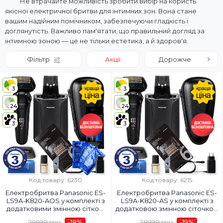
Не втрачайте можливість зробити вибір на користь
якісної електричної бритви для інтимних зон. Вона стане
вашим надійним помічником, забезпечуючи гладкість і
доглянутість. Важливо пам'ятати, що правильний догляд за
інтимною зоною — це не тільки естетика, а й здоров'я.
Фільтр
Акції
Дорожче
3
3
24
24
3
3
Код товару: 6230
Код товару: 6215
Електробритва Panasonic ES-
Електробритва Panasonic ES-
LS9A-K820-AOS у комплекті з
LS9A-K820-AS у комплекті з
додатковими змінною сіткою
додатковою змінною сіточкою
WES9600Y1361 і миючим
для електробритв Panasonic
29999 грн.
-18
%
28999 грн.
-19
%