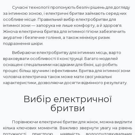
Сучасні технології пропонують безліч рішень для догляду
за інтимною зоною, і електричні бритви займають серед них
особливе місце. Правильний вибір електробритви для
інтимної зони — запорука не лише комфорту, а й здоров'я.
Жіноча електрична бритва для інтимної гігієни забезпечить
акуратне і безпечне гоління, а також мінімізує ризик
подразнення шкіри.
Вибираючи електробритву для інтимних місць, варто
враховувати особливості її конструкції. Багато моделей
оснащені спеціальними насадками для бікіні, що робить
процес більш зручним і ефективним. Бритва для інтимної зони
чоловіча електрична також може мати свої унікальні
характеристики, дозволяючи досягти відмінного результату.
Вибір електричної
бритви
Порівнюючи електричні бритви для жінок, можна виділити
кілька ключових моментів. Важливо звернути увагу на рівень
потужності пристрою, наявність водоотштовхувальних