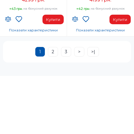
+43 грн.
на бонусний рахунок
+42 грн.
на бонусний рахунок
Купити
Купити
Показати характеристики
Показати характеристики
Код УКТ ЗЕД:
Код УКТ ЗЕД:
8510 10 00 00
8510 10 00 00
1
2
3
>
>|
Країна-виробник товару:
Країна-виробник товару:
Китай
Китай
Комплектация:
Комплектация:
Електробритва, захисний
Електробритва, захисний
ковпачок, адаптер змінного
ковпачок, самоочисний
струму, дорожній чохол, щітка
зарядний пристрій, адаптер
для очищення, підставка для
змінного струму, щітка для
заряджання, інструкція з
очищення, миючий засіб,
експлуатації, гарантійний талон
інструкція з експлуатації,
гарантійний талон
Час роботи, хв:
65
Час роботи, хв:
54
Джерело живлення:
Акумулятор
Джерело живлення: