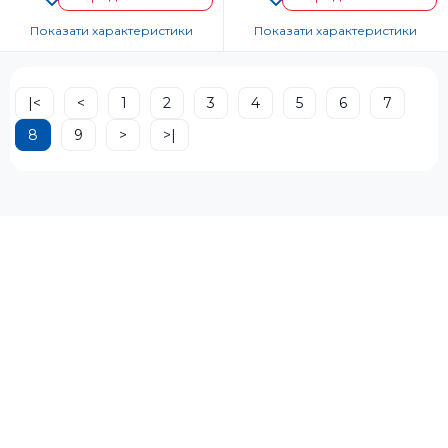
Показати характеристики
Показати характеристики
Країна-виробник товару:
Країна-виробник товару:
Страна регистрации бренда:
Страна регистрации бренда:
|<
<
1
2
3
4
5
6
7
8
9
>
>|