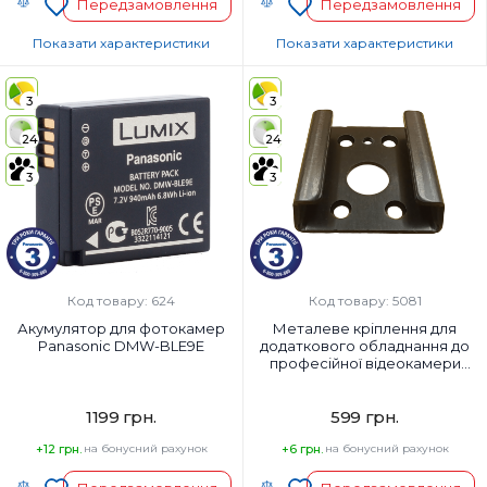
Передзамовлення
Передзамовлення
Показати характеристики
Показати характеристики
Код УКТ ЗЕД:
Країна-виробник товару:
3
3
Країна-виробник товару:
Страна регистрации бренда:
Китай
24
24
Страна регистрации бренда:
Японія
3
3
Код товару: 624
Код товару: 5081
Акумулятор для фотокамер
Металеве кріплення для
Panasonic DMW-BLE9E
додаткового обладнання до
професійної відеокамери
VMP2407
1199 грн.
599 грн.
+12 грн.
на бонусний рахунок
+6 грн.
на бонусний рахунок