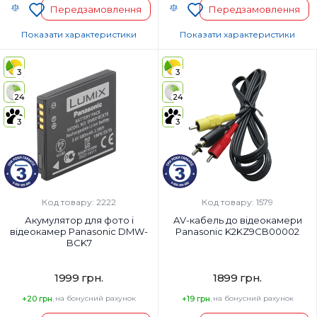
Передзамовлення
Передзамовлення
Показати характеристики
Показати характеристики
Країна-виробник товару:
Код УКТ ЗЕД:
3
3
Страна регистрации бренда:
Країна-виробник товару:
Страна регистрации бренда:
24
24
3
3
Код товару: 2222
Код товару: 1579
Акумулятор для фото і
AV-кабель до відеокамери
відеокамер Panasonic DMW-
Panasonic K2KZ9CB00002
BCK7
1999 грн.
1899 грн.
+20 грн.
на бонусний рахунок
+19 грн.
на бонусний рахунок