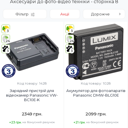
Аксесуари до фото-відео техніки - сторінка 8
Фільтр
Акції
Дорожче
3
3
24
24
3
3
Код товару: 1428
Код товару: 1028
Зарядний пристрій для
Акумулятор для фотоапаратів
відеокамер Panasonic VW-
Panasonic DMW-BLG10E
BC10E-K
2349 грн.
2099 грн.
+23 грн.
на бонусний рахунок
+21 грн.
на бонусний рахунок