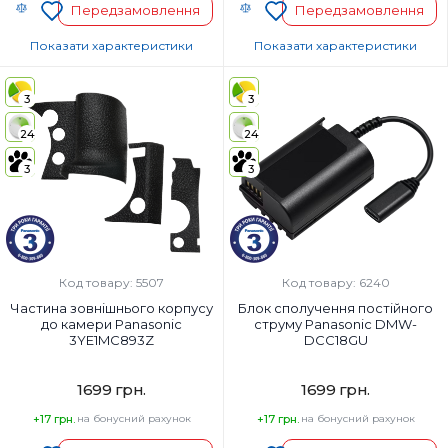
Передзамовлення
Передзамовлення
Показати характеристики
Показати характеристики
Код УКТ ЗЕД:
Країна-виробник товару:
Китай
3
3
Країна-виробник товару:
Китай
Страна регистрации бренда:
24
24
Японія
Страна регистрации бренда:
Японія
3
3
Код товару: 5507
Код товару: 6240
Частина зовнішнього корпусу
Блок сполучення постійного
до камери Panasonic
струму Panasonic DMW-
3YE1MC893Z
DCC18GU
1699 грн.
1699 грн.
+17 грн.
на бонусний рахунок
+17 грн.
на бонусний рахунок