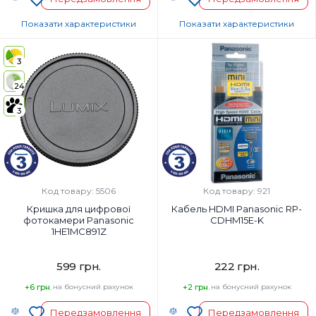
Показати характеристики
Показати характеристики
Країна-виробник товару:
Країна-виробник товару:
3
Страна регистрации бренда:
Страна регистрации бренда:
24
3
Код товару: 5506
Код товару: 921
Кришка для цифрової
Кабель HDMI Panasonic RP-
фотокамери Panasonic
CDHM15E-K
1HE1MC891Z
599 грн.
222 грн.
+6 грн.
на бонусний рахунок
+2 грн.
на бонусний рахунок
Передзамовлення
Передзамовлення