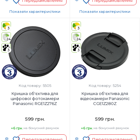
Передзамовлення
Передзамовлення
Показати характеристики
Показати характеристики
Код УКТ ЗЕД:
Країна-виробник товару:
Японія
3
3
Країна-виробник товару:
Страна регистрации бренда:
Страна регистрации бренда:
24
24
Японія
Тип:
3
3
акумулятор
Ємність:
940 мАг
Код товару: 5505
Код товару: 5254
Кришка об'єктива для
Кришка об'єктива для
цифрової фотокамери
відеокамери Panasonic
Panasonic RGE1Z276Z
CGE1Z280Z
599 грн.
599 грн.
+6 грн.
на бонусний рахунок
+6 грн.
на бонусний рахунок
Передзамовлення
Передзамовлення