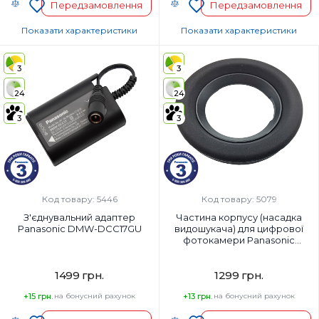
Передзамовлення
Передзамовлення
Показати характеристики
Показати характеристики
Країна-виробник товару:
Код УКТ ЗЕД:
Китай
3
3
Країна-виробник товару:
Страна регистрации бренда:
Страна регистрации бренда:
24
24
Китай
Японія
3
3
Сумісність:
S5, S5II, S5IIX, G9II, GH5M2, GH6
Код товару: 5446
Код товару: 5079
З'єднувальний адаптер
Частина корпусу (насадка
Panasonic DMW-DCC17GU
видошукача) для цифрової
фотокамери Panasonic
7YE1MC891Y
1499 грн.
1299 грн.
+15 грн.
на бонусний рахунок
+13 грн.
на бонусний рахунок