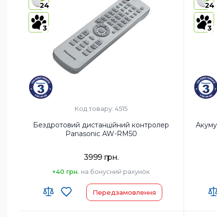
24
24
3
3
Код товару: 4515
Бездротовий дистанційний контролер
Акуму
Panasonic AW-RM50
3999 грн.
+40 грн.
на бонусний рахунок
Передзамовлення
Країна-виробник товару:
Код УКТ