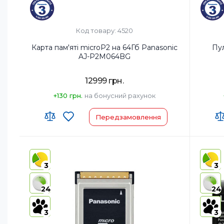
Код товару: 4520
Карта пам'яті microP2 на 64Гб Panasonic
Пу
AJ-P2M064BG
12999 грн.
+130 грн.
на бонусний рахунок
Передзамовлення
Країна-виробник товару:
Країна-
Страна регистрации бренда:
Страна 
3
3
24
24
3
3