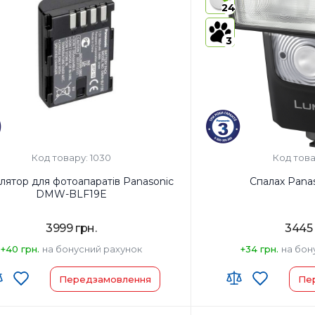
24
3
Код товару: 1030
Код това
лятор для фотоапаратів Panasonic
Спалах Pana
DMW-BLF19E
3999 грн.
3445 
+40 грн.
на бонусний рахунок
+34 грн.
на бон
Передзамовлення
Пе
 ЗЕД:
Країна-виробник товар