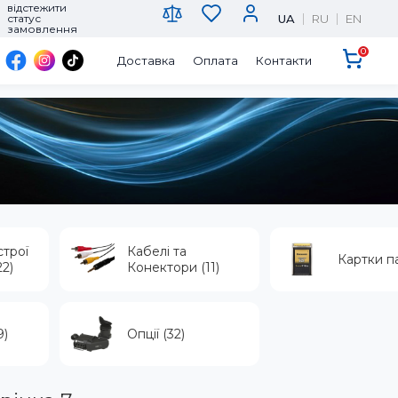
відстежити
UA
RU
EN
статус
замовлення
0
Доставка
Оплата
Контакти
строї
Кабелі та
Картки па
22)
Конектори (11)
9)
Опції (32)