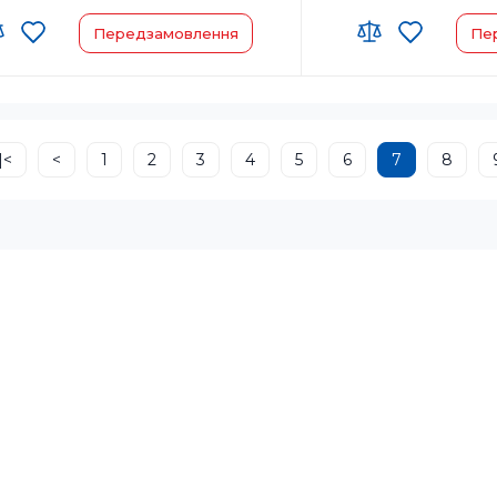
Передзамовлення
Пе
виробник товару:
Китай
Країна-виробник товар
регистрации бренда:
Японія
Страна регистрации бр
|<
<
1
2
3
4
5
6
7
8