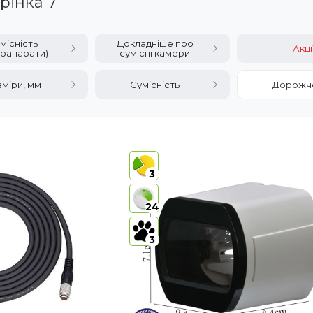
рінка 7
місність
Докладніше про
Акці
оапарати)
сумісні камери
зміри, мм
Сумісність
Дорожч
3
24
3