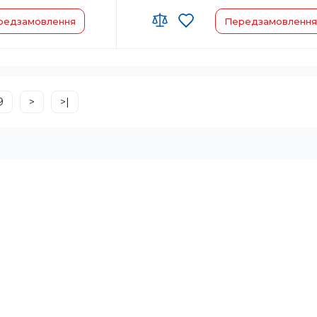
редзамовлення
Передзамовлення
у:
Країна-виробник товару:
Китай
енда:
Страна регистрации бренда:
Японія
9
>
>|