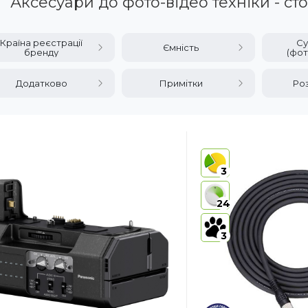
Аксесуари до фото-відео техніки - сто
Країна реєстрації
Су
Ємність
бренду
(фот
Додатково
Примітки
Ро
3
24
3