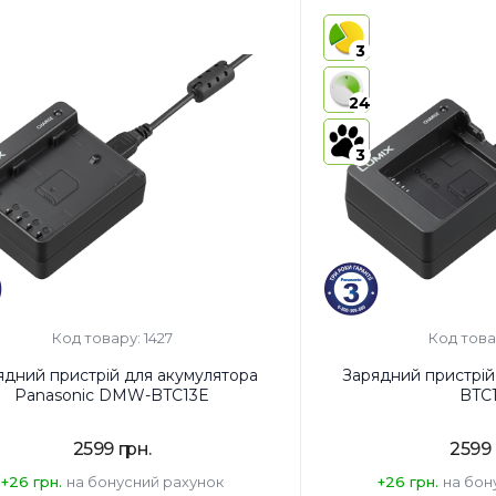
виробник товару:
Китай
Страна регистрации бр
3
регистрации бренда:
Японія
Провідне число:
36 м
450
Дисплей:
є
24
чення:
для фотокамер
Кріплення:
башмак
3
Код товару: 1427
Код това
ядний пристрій для акумулятора
Зарядний пристрі
Panasonic DMW-BTC13E
BTC
2599 грн.
2599 
+26 грн.
на бонусний рахунок
+26 грн.
на бон