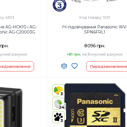
ру: 4503
Код товару: 1031
ня AG-HCK10 і AG-
ІЧ-підсвічування Panasonic WV
sonic AG-C20003G
SPN6FRL1
грн.
8096 грн.
усний рахунок
+81 грн.
на бонусний рахунок
редзамовлення
Передзамовлення
у:
Країна-виробник товару:
енда:
Страна регистрации бренда:
3
24
3