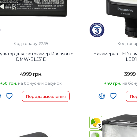
Код товару: 5259
Код това
улятор для фотокамер Panasonic
Накамернa LED лам
DMW-BLJ31E
LED1
4999 грн.
3999 
+50 грн.
на бонусний рахунок
+40 грн.
на бон
Передзамовлення
Пе
 ЗЕД:
Країна-виробник товар
виробник товару:
Японія
Страна регистрации бр
3
регистрации бренда:
Японія