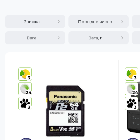
Знижка
Провідне число
Вага
Вага, г
3
3
24
24
3
3