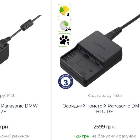
енда:
Країна-виробник товару:
3
Страна регистрации бренда:
24
3
ру: 1426
Код товару: 1425
й Panasonic DMW-
Зарядний пристрій Panasonic D
12E
BTC10E
грн.
2599 грн.
усний рахунок
+26 грн.
на бонусний рахунок