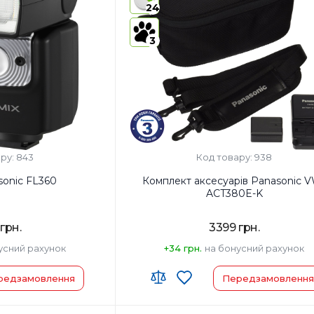
24
3
ру: 843
Код товару: 938
sonic FL360
Комплект аксесуарів Panasonic 
ACT380E-K
грн.
3399 грн.
усний рахунок
+34 грн.
на бонусний рахунок
редзамовлення
Передзамовлення
у:
Код УКТ ЗЕД: