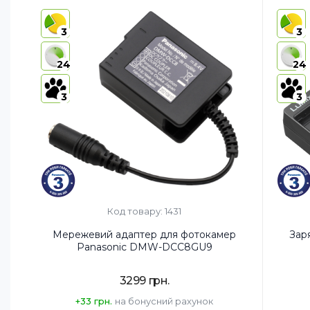
Страна регистрации бренда:
Країна-
3
3
Страна 
Вага, г:
24
24
Призна
3
3
Код товару: 1431
Мережевий адаптер для фотокамер
Зар
Panasonic DMW-DCC8GU9
3299 грн.
+33 грн.
на бонусний рахунок