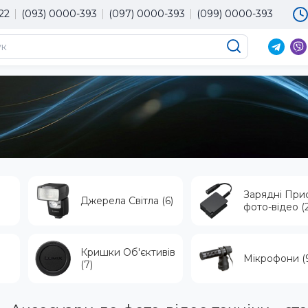
22
(093) 0000-393
(097) 0000-393
(099) 0000-393
×
Мова магазину
Оберіть будь ласка мову магазину
UA
RU
EN
Зарядні При
Джерела Світла (6)
фото-відео (
Кришки Об'єктивів
Мікрофони (
(7)