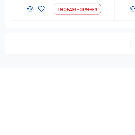
Передзамовлення
Країна-виробник товару:
Японія
Країна-
Страна регистрации бренда:
Японія
Страна 