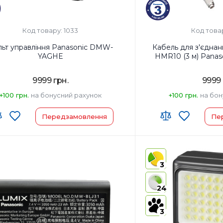
Код товару: 1033
Код това
льт управління Panasonic DMW-
Кабель для з'єднан
YAGHE
HMR10 (3 м) Pana
9999 грн.
9999 
+100 грн.
на бонусний рахунок
+100 грн.
на бон
Передзамовлення
Пе
виробник товару:
Країна-виробник товар
регистрации бренда:
Страна регистрации бр
3
24
3