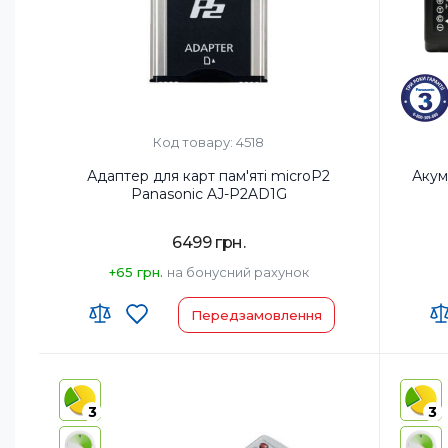
Код товару: 4518
Адаптер для карт пам'яті microP2
Акум
Panasonic AJ-P2AD1G
6499 грн.
+65 грн.
на бонусний рахунок
Передзамовлення
Країна-виробник товару:
Код УКТ
Страна регистрации бренда:
Країна-
3
3
Страна 