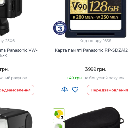
ру: 2306
Код товару: 1638
па Panasonic VW-
Карта пам'яті Panasonic RP-SDZA1
E-K
грн.
3999 грн.
усний рахунок
+40 грн.
на бонусний рахунок
редзамовлення
Передзамовлення
у:
Країна-виробник товару:
енда:
Страна регистрации бренда:
3