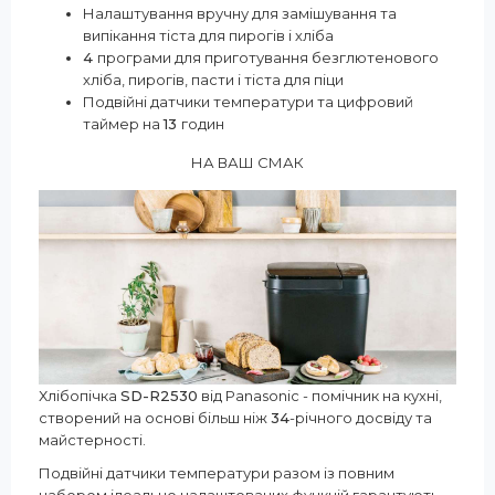
Налаштування вручну для замішування та
випікання тіста для пирогів і хліба
4
програми для приготування безглютенового
хліба, пирогів, пасти і тіста для піци
Подвійні датчики температури та цифровий
таймер на
13
годин
НА ВАШ СМАК
Хлібопічка
SD-R2530
від Panasonic - помічник на кухні,
створений на основі більш ніж
34
-річного досвіду та
майстерності.
Подвійні датчики температури разом із повним