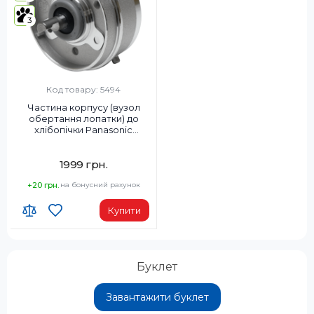
3
Код товару: 5494
Частина корпусу (вузол
обертання лопатки) до
хлібопічки Panasonic
ADA29E226
1999 грн.
+20 грн.
на бонусний рахунок
Купити
Буклет
Завантажити буклет