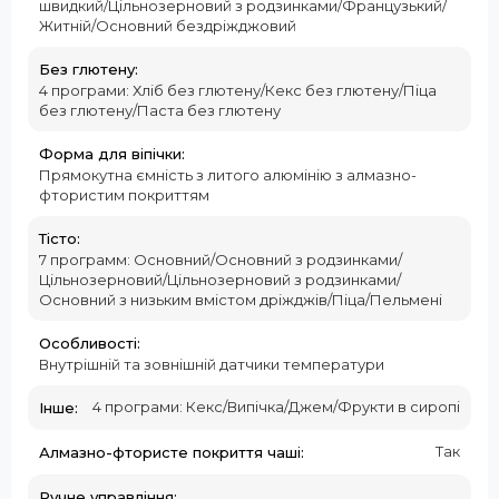
швидкий/Цільнозерновий з родзинками/Французький/
Житній/Основний бездріжджовий
Без глютену:
4 програми: Хліб без глютену/Кекс без глютену/Піца
без глютену/Паста без глютену
Форма для віпічки:
Прямокутна ємність з литого алюмінію з алмазно-
фтористим покриттям
Тісто:
7 программ: Основний/Основний з родзинками/
Цільнозерновий/Цільнозерновий з родзинками/
Основний з низьким вмістом дріжджів/Піца/Пельмені
Особливості:
Внутрішній та зовнішній датчики температури
4 програми: Кекс/Випічка/Джем/Фрукти в сиропі
Інше:
Так
Алмазно-фтористе покриття чаші:
Ручне управління: