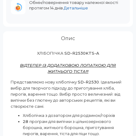
Обмін/повернення товару належної якості
протягом 14 днів.
Детальніше
Опис
ХЛІБОПІЧКА
SD-R2530KTS-A
ВІДТЕПЕР ІЗ ДОДАТКОВОЮ ЛОПАТКОЮ ДЛЯ
ЖИТНЬОГО ТІСТА!!!
Представляємо нову хлібопічку
SD-R2530
. Ідеальний
вибір для творчого підходу до приготування хліба,
пирогів, варення тощо. Вибір просто величезний: від
випічки без глютену до авторських рецептів, які ви
створюєте самі.
Хлібопічка з дозатором для родзинок/горіхів
28
програм для випічки з цільнозернового
борошна, житнього борошна, приготування
пирогів, варення, тіста для піци тощо.