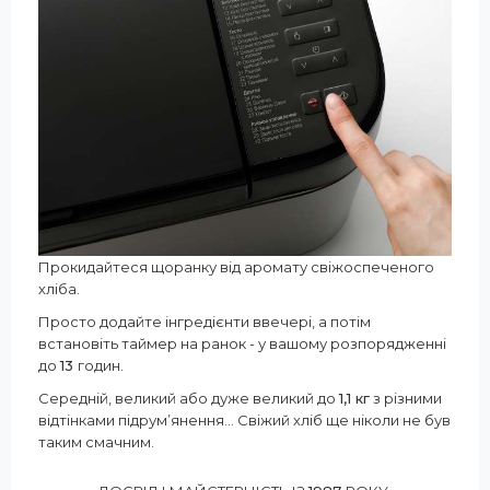
Прокидайтеся щоранку від аромату свіжоспеченого
хліба.
Просто додайте інгредієнти ввечері, а потім
встановіть таймер на ранок - у вашому розпорядженні
до
13
годин.
Середній, великий або дуже великий до
1,1 кг
з різними
відтінками підрум’янення... Свіжий хліб ще ніколи не був
таким смачним.