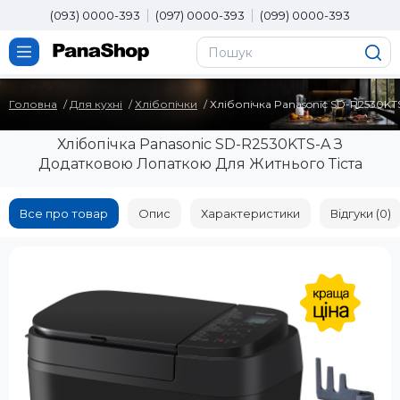
(093) 0000-393
(097) 0000-393
(099) 0000-393
Головна
Для кухні
Хлібопічки
Хлібопічка Panasonic SD-R2530K
Хлібопічка Panasonic SD-R2530KTS-A З
Додатковою Лопаткою Для Житнього Тіста
Все про товар
Опис
Характеристики
Відгуки (0)