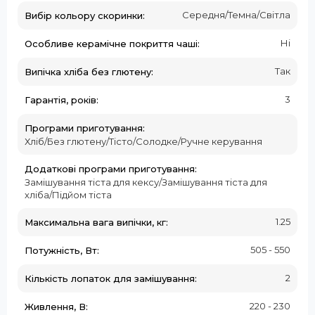
Середня/Темна/Світла
Вибір кольору скоринки:
Ні
Особливе керамічне покриття чаші:
Так
Випічка хліба без глютену:
3
Гарантія, років:
Програми приготування:
Хліб/Без глютену/Тісто/Солодке/Ручне керування
Додаткові програми приготування:
Замішування тіста для кексу/Замішування тіста для
хліба/Підйом тіста
1.25
Максимальна вага випічки, кг:
505 - 550
Потужність, Вт:
2
Кількість лопаток для замішування:
220 - 230
Живлення, В: