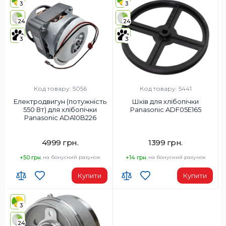
3
3
24
24
3
3
Код товару: 5056
Код товару: 5441
Електродвигун (потужність
Шків для хлібопічки
550 Вт) для хлібопічки
Panasonic ADF05E165
Panasonic ADA10B226
4999 грн.
1399 грн.
+50 грн.
на бонусний рахунок
+14 грн.
на бонусний рахунок
Купити
Купити
3
24