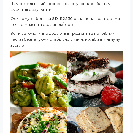
Чим ретельніший процес приготування хліба, тим
смачніші результати.
Ось чому хлібопічка
SD-R2530
оснащена дозаторами
для дріжджів та родзинок/горіхів.
Вони автоматично додають інгредієнти в потрібний
час, забезпечуючи стабільно смачний хліб за мінімуму
зусиль.