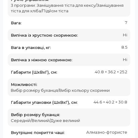
3 програми: Замішування тіста для кексу/Замішування
тіста для хліба/Підйом тіста
7
Вага:
Ні
Випічка із хрусткою скоринкою:
8.5
Вага в упаковці, кг:
Ні
Випічка з ніжною скоринкою:
40.8 × 36.2 × 25.2
Габарити (ШxВxГ), см:
Можливості:
Вибір розміру буханця/Вибір кольору скоринки
44.6 × 40.2 × 30.8
Габарити упаковки (ШхВхГ), см:
Вибір розміру буханця:
Середній/Великий/Дуже великий
Алмазно-фтористе
Внутрішнє покриття чаші: