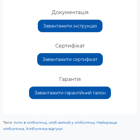
Документація
Завантажити інструкцію
Сертифікат
Завантажити сертифікат
Гарантія
Завантажити гарантійний талон
Теги:
тісто в хлібопічці
,
хліб житній у хлібопічці
,
Найкраща
хлібопічка
,
Хлібопічка відгуки