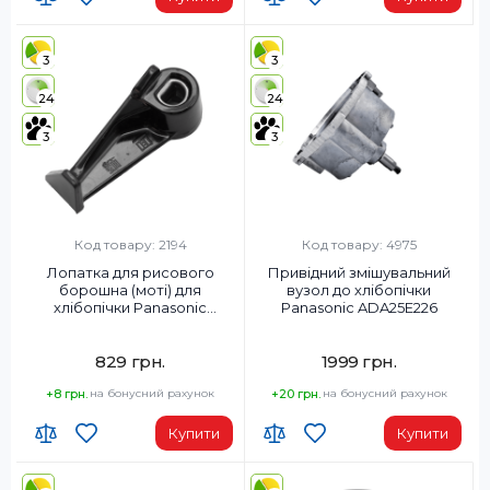
3
3
24
24
3
3
Код товару: 2194
Код товару: 4975
Лопатка для рисового
Привідний змішувальний
борошна (моті) для
вузол до хлібопічки
хлібопічки Panasonic
Panasonic ADA25E226
ADD82P1821K0
829 грн.
1999 грн.
+8 грн.
на бонусний рахунок
+20 грн.
на бонусний рахунок
Купити
Купити