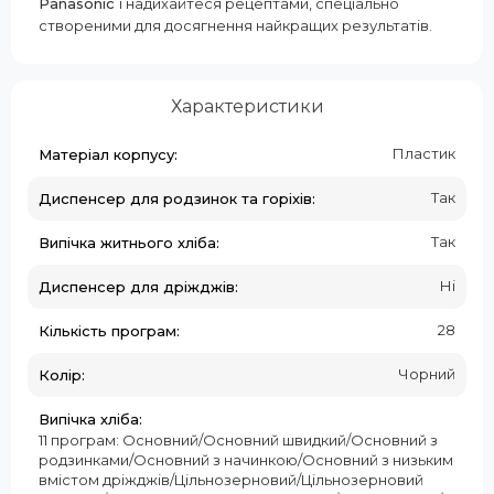
Panasonic
і надихайтеся рецептами, спеціально
створеними для досягнення найкращих результатів.
Характеристики
Пластик
Матеріал корпусу:
Так
Диспенсер для родзинок та горіхів:
Так
Випічка житнього хліба:
Ні
Диспенсер для дріжджів:
28
Кількість програм:
Чорний
Колір:
Випічка хліба:
11 програм: Основний/Основний швидкий/Основний з
родзинками/Основний з начинкою/Основний з низьким
вмістом дріжджів/Цільнозерновий/Цільнозерновий