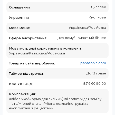
Дисплей
Оснащення:
Кнопкове
Управління:
Українська/Російська
Мова меню:
Для дому/Приватний бізнес
Сфера використання:
Мова інструкції користувача в комплекті:
Українська/Казахська/Російська
panasonic.com
Товар на сайті виробника:
До 13 годин
Таймер відстрочки:
8516 60 90 00
Код УКТ ЗЕД:
Комплектация:
Хлібопічка/Форма для випічки/Дві лопатки для замісу
тіста/Мірний стакан/Мірна ложка/Інструкція з
експлуатації з рецептами