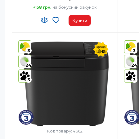
+158 грн.
на бонусний рахунок
Купити
Код УКТ ЗЕД:
8516 60 90 00
Код УКТ
Країна-виробник товару:
Китай
Країна-
3
3
Комплектация:
Хлібопічка/Форма для
Компле
випічки/Лопатка для замісу
24
24
тіста/Мірний стакан/Мірна
ложка/Інструкція з
експлуатації з рецептами
3
3
Матеріал корпусу:
Пластик
Матеріа
Диспенсер для родзинок та горіхів:
Ні
Диспенс
Код товару: 4662