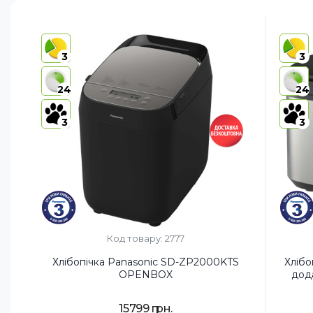
3
3
24
24
3
3
Код товару: 2777
Хлібопічка Panasonic SD-ZP2000KTS
Хлібо
OPENBOX
дод
15799 грн.