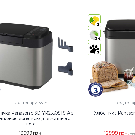
3
24
3
Код товару: 5539
Код това
пічка Panasonic SD-YR2550STS-A з
Хлібопічка Panaso
атковою лопаткою для житнього
тіста
13999 грн.
12999 грн.
13