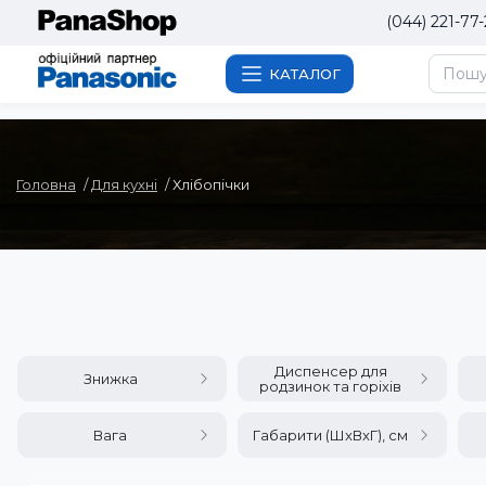
(044) 221-77-
КАТАЛОГ
Головна
Для кухні
Хлібопічки
Диспенсер для
Знижка
родзинок та горіхів
Вага
Габарити (ШxВxГ), см