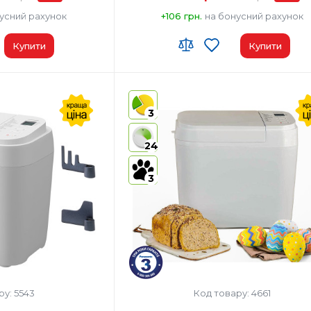
усний рахунок
+106 грн.
на бонусний рахунок
Купити
Купити
 00
Код УКТ ЗЕД:
8516 60 90 00
у:
Китай
Країна-виробник товару:
Китай
3
чка/Форма для
Комплектация:
Хлібопічка/Форма для
Лопатка для замісу
випічки/Дві лопатки для 
24
рний стакан/Мірна
тіста/Мірний стакан/Мір
струкція з
ложка/Інструкція з
ації з рецептами
експлуатації з рецептам
3
тик Метал
Матеріал корпусу:
Пластик
 та горіхів:
Так
Диспенсер для родзинок та горіхів:
Так
ру: 5543
Код товару: 4661