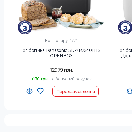
Диспенсер для родзинок та горіхів:
Ні
Диспенс
Код товару: 4774
Хлібопічка Panasonic SD-YR2540HTS
Хлібо
OPENBOX
Дода
12979 грн.
+130 грн.
на бонусний рахунок
Передзамовлення
Код УКТ ЗЕД:
8516 60 90 00
Код УКТ
Країна-виробник товару:
Китай
Країна-
Комплектация:
Хлібопічка/Форма для
Компле
випічки/Лопатка для замісу