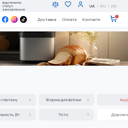
відстежити
UA
RU
EN
статус
замовлення
0
Доставка
Оплата
Контакти
 глютену
Форма для віпічки
Акці
жність, Вт
Тісто
Дорожч