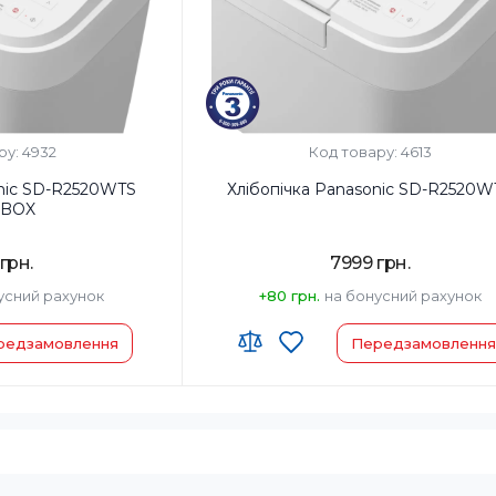
 та горіхів:
Так
Диспенсер для родзинок та горіхів:
Так
ру: 4932
Код товару: 4613
onic SD-R2520WTS
Хлібопічка Panasonic SD-R2520W
BOX
грн.
7999 грн.
усний рахунок
+80 грн.
на бонусний рахунок
редзамовлення
Передзамовлення
 00
Код УКТ ЗЕД:
8516 60 90 00
у:
Китай
Країна-виробник товару:
Китай
чка/Форма для
Комплектация:
Хлібопічка/Форма для
Лопатка для замісу
випічки/Лопатка для зам