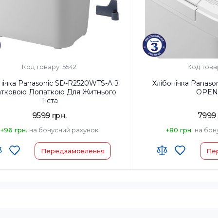
ер для родзинок та горіхів:
Так
Диспенсер для родзинок
Код товару: 5542
Код това
пічка Panasonic SD-R2520WTS-A З
Хлібопічка Panas
тковою Лопаткою Для Житнього
OPEN
Тіста
9599 грн.
7999 
+96 грн.
на бонусний рахунок
+80 грн.
на бон
Передзамовлення
Пе
 ЗЕД:
8516 60 90 00
Код УКТ ЗЕД:
8516 60 90
виробник товару:
Китай
Країна-виробник товар
ктация:
Хлібопічка/Форма для
Комплектация:
Хлібопі
випічки/Дві лопатки для замісу
випічки/