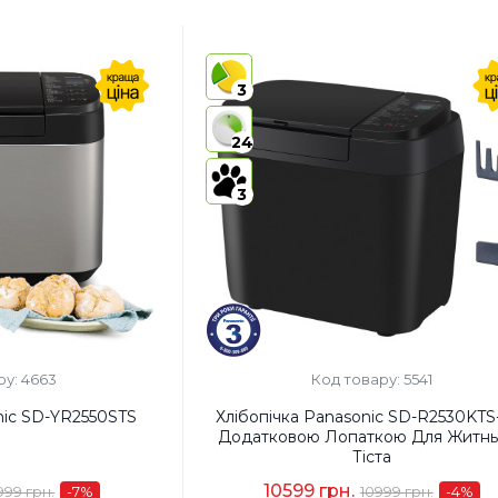
3
24
3
ру: 4663
Код товару: 5541
nic SD-YR2550STS
Хлібопічка Panasonic SD-R2530KTS
Додатковою Лопаткою Для Житнь
Тіста
10599 грн.
999 грн.
-7
%
10999 грн.
-4
%