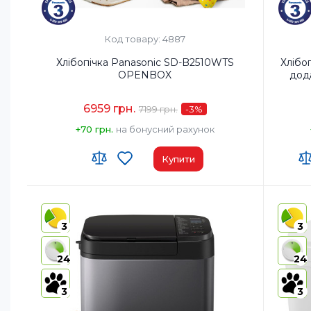
Код товару: 4887
Хлібопічка Panasonic SD-B2510WTS
Хлібо
OPENBOX
дод
6959 грн.
7199 грн.
-3
%
+70 грн.
на бонусний рахунок
Купити
Код УКТ ЗЕД:
8516 60 90 00
Код УКТ
Країна-виробник товару:
Китай
Країна-
3
3
Комплектация:
Хлібопічка/Форма для
Компле
випічки/Лопатка для замісу
24
24
тіста/Мірний стакан/Мірна
ложка/Інструкція з
експлуатації з рецептами
3
3
Матеріал корпусу:
Пластик
Матеріа