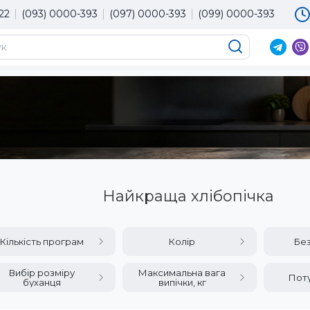
22
(093) 0000-393
(097) 0000-393
(099) 0000-393
×
Мова магазину
Оберіть будь ласка мову магазину
UA
RU
EN
Найкраща хлібопічка
Кількість програм
Колір
Без
Вибір розміру
Максимальна вага
Поту
буханця
випічки, кг