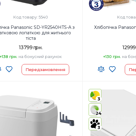
Код товару: 5540
Код това
пічка Panasonic SD-YR2540HTS-A з
Хлібопічка Panaso
атковою лопаткою для житнього
тіста
13799 грн.
12999
+138 грн.
на бонусний рахунок
+130 грн.
на бон
Передзамовлення
Пе
 ЗЕД:
8516 60 90 00
Код УКТ ЗЕД:
8516 60 90
виробник товару:
Китай
Країна-виробник товар
3
ктация:
Хлібопічка/Форма для
Комплектация:
Хлібопі
випічки/Дві лопатки для замісу
випічки/
24
тіста/Мірний стакан/Мірна
тіста/Мі
ложка/Інструкція з
ложка/Ін
експлуатації з рецептами
експлуат
3
л корпусу:
Пластик Метал
Матеріал корпусу:
Плас