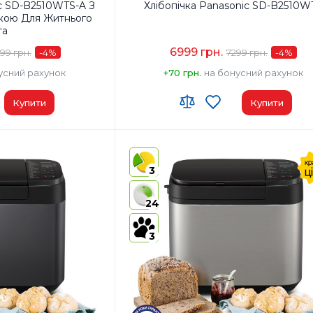
ic SD-B2510WTS-A З
Хлібопічка Panasonic SD-B2510W
кою Для Житнього
та
6999 грн.
99 грн.
-4
%
7299 грн.
-4
%
усний рахунок
+70 грн.
на бонусний рахунок
Купити
Купити
 00
Код УКТ ЗЕД:
8516 60 90 00
у:
Китай
Країна-виробник товару:
Китай
3
чка/Форма для
Комплектация:
Хлібопічка/Форма для
Дві лопатки для замісу
випічки/Лопатка для зам
24
рний стакан/Мірна
тіста/Мірний стакан/Мір
струкція з
ложка/Інструкція з
ації з рецептами
експлуатації з рецептам
3
тик
Матеріал корпусу:
Пластик
 та горіхів:
Ні
Диспенсер для родзинок та горіхів:
Ні