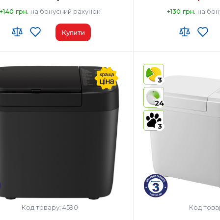
+140 грн.
на бонусний рахунок
+130 грн.
на бон
Купити
 ЗЕД:
8516 60 90 00
Код УКТ ЗЕД:
8516 60 90
виробник товару:
Китай
Країна-виробник товар
3
ктация:
Хлібопічка/Форма для
Комплектация:
Хлібопі
випічки/Дві лопатки для замісу
випічки/
24
тіста/Мірний стакан/Мірна
тіста/Мі
ложка/Інструкція з
ложка/Ін
експлуатації з рецептами
експлуат
3
л корпусу:
Пластик Метал
Матеріал корпусу:
Плас
ер для родзинок та горіхів:
Так
Диспенсер для родзинок
Код товару: 4590
Код това