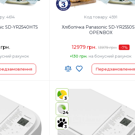
ру: 4614
Код товару: 4591
nic SD-YR2540HTS
Хлібопічка Panasonic SD-YR2550
OPENBOX
 грн.
12979 грн.
13979 грн.
-7
%
усний рахунок
+130 грн.
на бонусний рахунок
редзамовлення
Передзамовлення
 00
Код УКТ ЗЕД:
8516 60 90 00
у:
Китай
Країна-виробник товару:
Китай
3
чка/Форма для
Комплектация:
Хлібопічка/Форма для
Лопатка для замісу
випічки/Лопатка для зам
24
рний стакан/Мірна
тіста/Мірний стакан/Мір
струкція з
ложка/Інструкція з
ації з рецептами
експлуатації з рецептам
3
тик Метал
Матеріал корпусу:
Пластик Метал