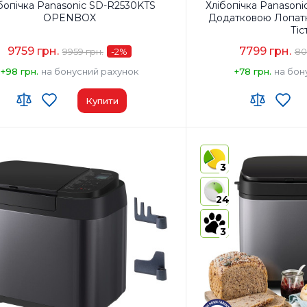
бопічка Panasonic SD-R2530KTS
Хлібопічка Panason
OPENBOX
Додатковою Лопат
Тіс
9759 грн.
7799 грн.
9959 грн.
-2
%
80
+98 грн.
на бонусний рахунок
+78 грн.
на бон
Купити
 ЗЕД:
8516 60 90 00
Код УКТ ЗЕД:
8516 60 90
виробник товару:
Китай
Країна-виробник товар
3
ктация:
Хлібопічка/Форма для
Комплектация:
Хлібопі
випічки/Лопатка для замісу
випічки/
24
тіста/Мірний стакан/Мірна
тіста/Мі
ложка/Інструкція з
ложка/Ін
експлуатації з рецептами
експлуат
3
л корпусу:
Пластик
Матеріал корпусу:
Плас
ер для родзинок та горіхів:
Так
Диспенсер для родзинок