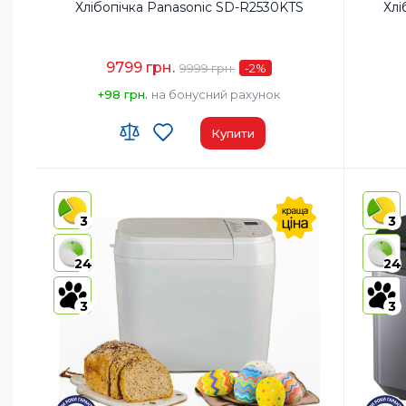
Хлібопічка Panasonic SD-R2530KTS
Хлі
9799 грн.
9999 грн.
-2
%
+98 грн.
на бонусний рахунок
Купити
Код УКТ ЗЕД:
8516 60 90 00
Код УКТ
Країна-виробник товару:
Китай
Країна-
3
3
Комплектация:
Хлібопічка/Форма для
Компле
випічки/Лопатка для замісу
24
24
тіста/Мірний стакан/Мірна
ложка/Інструкція з
експлуатації з рецептами
3
3
Матеріал корпусу:
Пластик
Матеріа
Диспенсер для родзинок та горіхів:
Так
Диспенс