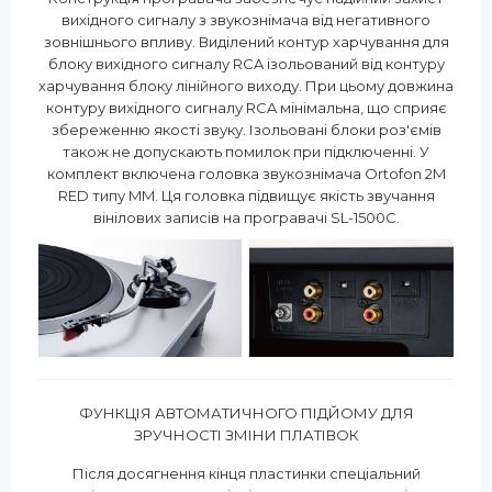
вихідного сигналу з звукознімача від негативного
зовнішнього впливу. Виділений контур харчування для
блоку вихідного сигналу RCA ізольований від контуру
харчування блоку лінійного виходу. При цьому довжина
контуру вихідного сигналу RCA мінімальна, що сприяє
збереженню якості звуку. Ізольовані блоки роз'ємів
також не допускають помилок при підключенні. У
комплект включена головка звукознімача Ortofon 2M
RED типу MM. Ця головка підвищує якість звучання
вінілових записів на програвачі SL-1500C.
ФУНКЦІЯ АВТОМАТИЧНОГО ПІДЙОМУ ДЛЯ
ЗРУЧНОСТІ ЗМІНИ ПЛАТІВОК
Після досягнення кінця пластинки спеціальний