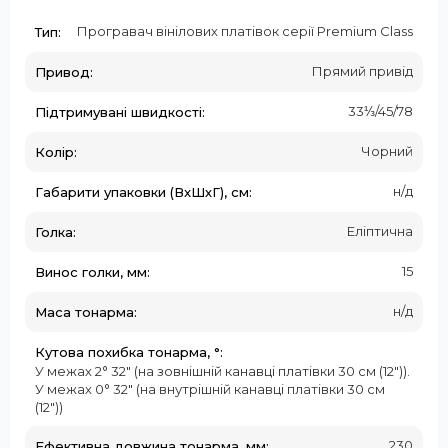
Програвач вінілових платівок серії Premium Class
Тип:
Прямий привід
Привод:
33⅓/45/78
Підтримувані швидкості:
Чорний
Колір:
н/д
Габарити упаковки (ВxШхГ), см:
Еліптична
Голка:
15
Винос голки, мм:
н/д
Маса тонарма:
Кутова похибка тонарма, °:
У межах 2° 32" (на зовнішній канавці платівки 30 см (12")).
У межах 0° 32" (на внутрішній канавці платівки 30 см
(12"))
230
Ефективна довжина тонарма, мм: