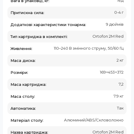
н/д
Вага в упаковці, кг:
0-4 г
Притискна сила:
9 дюймів
Додаткові характеристики тонарма:
Ortofon 2M Red
Тип картриджа в комплекті:
110–240 В змінного струму, 50/60 Гц
Живлення:
2 кг
Маса диска:
169×453×372
Розміри:
7,2
Маса картриджа:
7.9 кг
Маса столу:
Так
Автоматика:
Алюминий/ABS/Скловолокно
Матеріал столу:
Ortofon 2M Red
Назва картриджа: