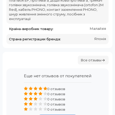
платівок EP, противага, додаткова противага, тримач
голівки звукознімача, голівка звукознімача (ortofon 2M
Red), кабель PHONO, контакт заземлення PHONO,
шнур живлення змінного струму, посібник з
експлуатації
Малайзія
Країна-виробник товару:
Японія
Страна регистрации бренда:
Все отзывы
Еще нет отзывов от покупателей
0 отзывов
0 отзывов
0 отзывов
0 отзывов
0 отзывов