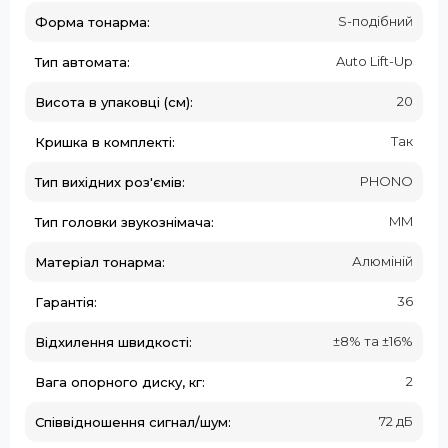
S-подібний
Форма тонарма:
Auto Lift-Up
Тип автомата:
20
Висота в упаковці (см):
Так
Кришка в комплекті:
PHONO
Тип вихідних роз'ємів:
MM
Тип головки звукознімача:
Алюміній
Матеріал тонарма:
36
Гарантія:
±8% та ±16%
Відхилення швидкості:
2
Вага опорного диску, кг:
72 дБ
Співвідношення сигнал/шум: