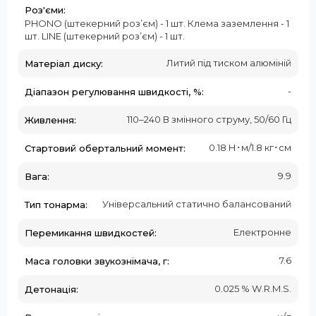
Роз'єми:
PHONO (штекерний роз’єм) - 1 шт. Клема заземлення - 1
шт. LINE (штекерний роз’єм) - 1 шт.
Литий під тиском алюміній
Матеріал диску:
-
Діапазон регулювання швидкості, %:
110–240 В змінного струму, 50/60 Гц
Живлення:
0.18 Н･м/1.8 кг･см
Стартовий обертальний момент:
9.9
Вага:
Універсальний статично балансований
Тип тонарма:
Електронне
Перемикання швидкостей:
7.6
Маса головки звукознімача, г:
0.025 % W.R.M.S.
Детонація: