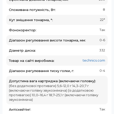
8
Споживана потужність, Вт:
22°
Кут зміщення тонарма, °:
Так
Фонокоректор:
0-6
Діапазон регулювання висоти тонарма, мм:
332
Діаметр диска:
technics.com
Товар на сайті виробника:
0-4
Діапазон регулювання тиску голки, г:
Допустима вага картриджа (включаючи головку):
(без додаткової противаги) 5,6–12,0 г 14,3–20,7 г
(включаючи голівку звукознімача) (із додатковою
противагою) 10,0–16,4 г 18,7–25,1 г (включаючи голівку
звукознімача)
Так
Антіскейтінг: