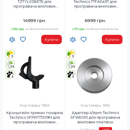
TZTYL03BE7E для
Technics TTFA0457 для
програвача вінілових
програвача вінілових
платівок
платівок
14999 грн.
6999 грн.
+150 грн.
на бонусний рахунок
+70 грн.
на бонусний рахунок
Купити
Купити
3
3
24
24
3
3
Код товару: 5554
Код товару: 5561
Кронштейн-тримач тонарма
Адаптер 45rpm Technics
Technics SFPRT17201K1 для
SFWE010 для програвача
програвача вінілових
вінілових платівок
платівок
5499 грн.
-49
%