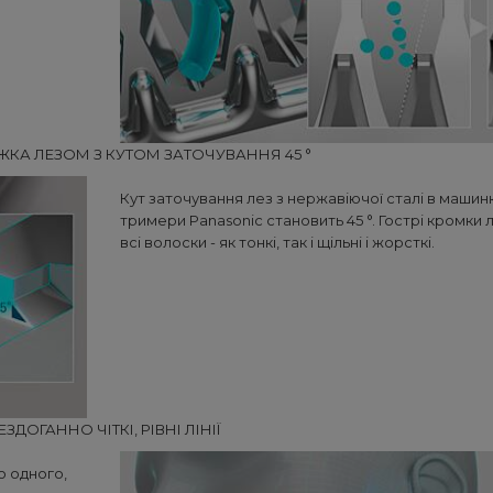
ЖКА ЛЕЗОМ З КУТОМ ЗАТОЧУВАННЯ 45 °
Кут заточування лез з нержавіючої сталі в машинк
тримери Panasonic становить 45 °. Гострі кромки 
всі волоски - як тонкі, так і щільні і жорсткі.
ЕЗДОГАННО ЧІТКІ, РІВНІ ЛІНІЇ
о одного,