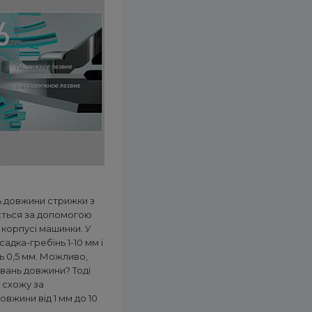
ь довжини стрижки з
ється за допомогою
корпусі машинки. У
адка-гребінь 1-10 мм і
ь 0,5 мм. Можливо,
вань довжини? Тоді
 схожу за
вжини від 1 мм до 10