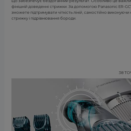
що забезпечує бездоганний результат. Особливо це важли
фінішній доведенні стрижки. За допомогою Panasonic ER-GC
зможете підтримувати чіткість ліній, самостійно виконуючи 
стрижку і підрівнювання бороди.
38 Т