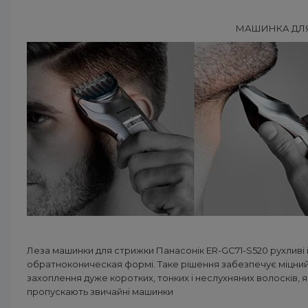
МАШИНКА ДЛЯ
Леза машинки для стрижки Панасонік ER-GC71-S520 рухливі і
обратноконическая формі. Таке рішення забезпечує міцни
захоплення дуже коротких, тонких і неслухняних волосків, я
пропускають звичайні машинки