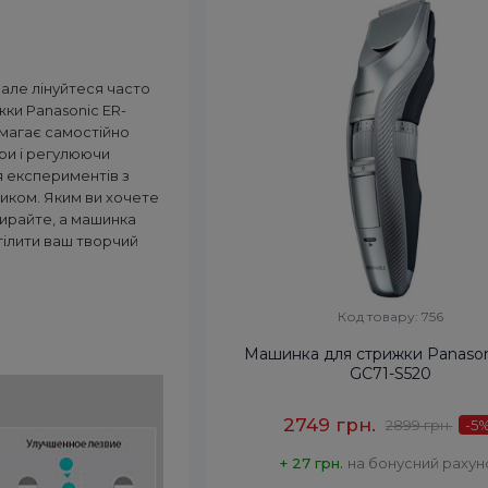
 але лінуйтеся часто
жки Panasonic ER-
омагає самостійно
ури і регулюючи
 експериментів з
ником. Яким ви хочете
бирайте, а машинка
тілити ваш творчий
Код товару: 756
Машинка для стрижки Panason
GC71-S520
2749 грн.
2899 грн.
-5
+ 27 грн.
на бонусний рахун