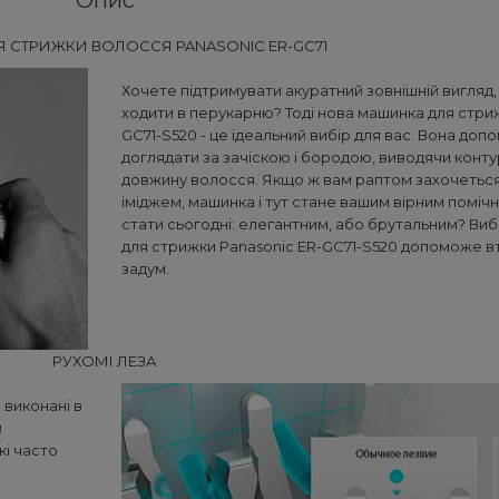
Опис
 СТРИЖКИ ВОЛОССЯ PANASONIC ER-GC71
Хочете підтримувати акуратний зовнішній вигляд,
ходити в перукарню? Тоді нова машинка для стри
GC71-S520 - це ідеальний вибір для вас. Вона доп
доглядати за зачіскою і бородою, виводячи конт
довжину волосся. Якщо ж вам раптом захочеться
іміджем, машинка і тут стане вашим вірним поміч
стати сьогодні: елегантним, або брутальним? Ви
для стрижки Panasonic ER-GC71-S520 допоможе в
задум.
РУХОМІ ЛЕЗА
 виконані в
й
кі часто