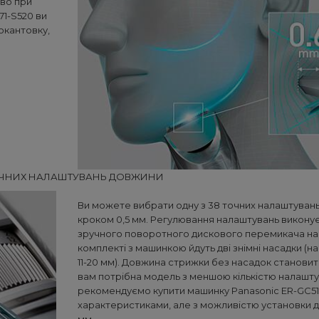
во при
71-S520 ви
окантовку,
ОЧНИХ НАЛАШТУВАНЬ ДОВЖИНИ
Ви можете вибрати одну з 38 точних налаштуван
кроком 0,5 мм. Регулювання налаштувань викону
зручного поворотного дискового перемикача на 
комплекті з машинкою йдуть дві знімні насадки (нас
11-20 мм). Довжина стрижки без насадок становит
вам потрібна модель з меншою кількістю налашту
рекомендуємо купити машинку Panasonic ER-GC51
характеристиками, але з можливістю установки до