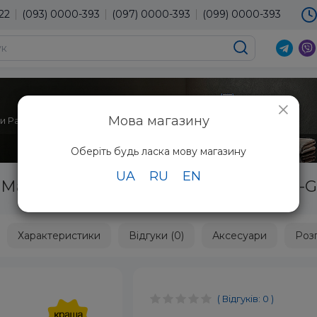
22
(093) 0000-393
(097) 0000-393
(099) 0000-393
×
Мова магазину
 Panasonic ER-GC71-S520
Оберіть будь ласка мову магазину
UA
RU
EN
Машинка для стрижки Panasonic ER-G
Характеристики
Відгуки (0)
Аксесуари
Роз
( Відгуків: 0 )