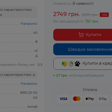
Наявність:
В наявності
сі характеристики
2749 грн.
2899 грн.
-5
%
Ви заощаджуєте:
150 грн.
Panasonic
40
Купити
8
Швидке замовлення
н/
д
Купити в кре
ножового блоку, мм
0.5
сі характеристики
+ 27 грн.
на бонусний рахунок
Panasonic
Оплата
8510 20 00
00
Китай