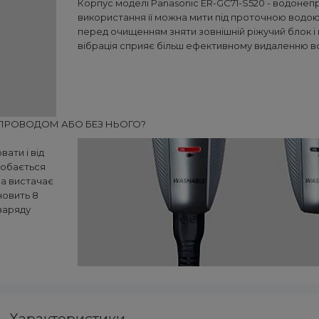
Корпус моделі Panasonic ER-GC71-S520 - водонепр
використання її можна мити під проточною водо
перед очищенням зняти зовнішній ріжучий блок і
вібрація сприяє більш ефективному видаленню во
 ПРОВОДОМ АБО БЕЗ НЬОГО?
ати і від
добається
ра вистачає
новить 8
заряду
Характеристики