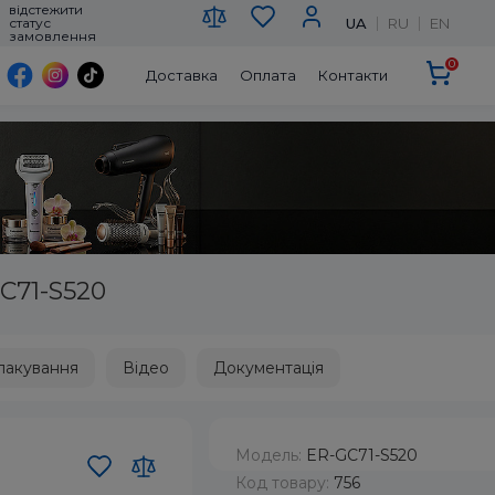
відстежити
UA
RU
EN
статус
замовлення
0
Доставка
Оплата
Контакти
C71-S520
пакування
Відео
Документація
Модель:
ER-GC71-S520
Код товару:
756