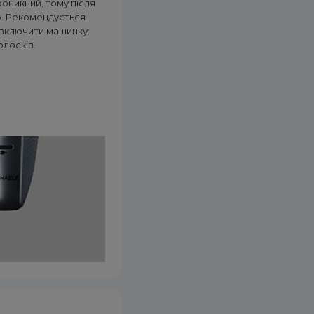
оникний, тому після
ю. Рекомендується
 включити машинку:
лосків.