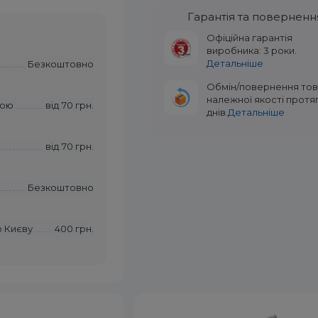
Гарантія та поверненн
Офіційна гарантія
виробника: 3 роки.
Детальніше
Безкоштовно
Обмін/повернення то
належної якості протя
тою
від
70 грн.
днів.
Детальніше
від
70 грн.
Безкоштовно
о Києву
400 грн.