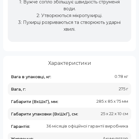
1: Вужче сопло збільшує швидкість струменя
води.
2: Утворюються мікропухирці.
3: Пухирці розриваються та створюють ударні
хвилі.
Характеристики
0.78 кг
Вага в упаковці, кг:
275 г
Вага, г:
285 х 85 х 75 мм
Габарити (ВхШхГ), мм:
25 х 22 х 10 см
Габарити упаковки (ВхШхГ), см:
36 місяців офіційної гарантії виробника
Гарантія:
Акумулятор
Живлення: