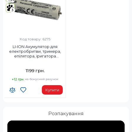
3
Код товару: 6275
LI-ION Акумулятор для
електробритви, тримера,
епілятора, іригатора
Panasonic WESLV9ZL2519
1199 грн.
+12 грн.
на бонусний рахунок
Купити
Розпакування