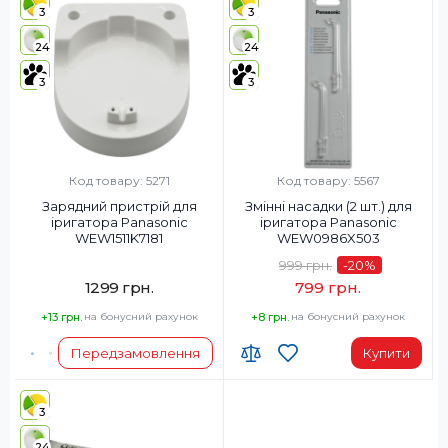
3
3
24
24
3
3
Код товару: 5271
Код товару: 5567
Зарядний пристрій для
Змінні насадки (2 шт.) для
іригатора Panasonic
іригатора Panasonic
WEW1511K7181
WEW0986X503
999 грн.
-20
%
1299 грн.
799 грн.
+13 грн.
на бонусний рахунок
+8 грн.
на бонусний рахунок
Передзамовлення
Купити
3
24