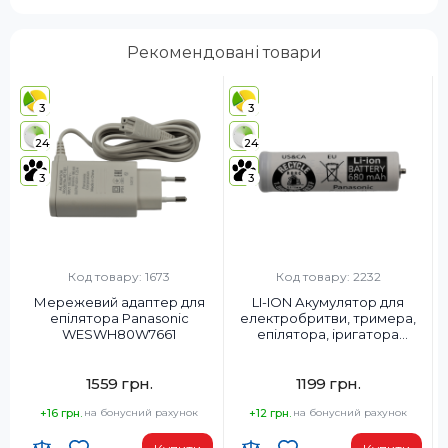
Рекомендовані товари
3
3
24
24
3
3
Код товару: 1673
Код товару: 2232
Мережевий адаптер для
LI-ION Акумулятор для
епілятора Panasonic
електробритви, тримера,
WESWH80W7661
епілятора, іригатора
Panasonic WESLV95L2508
1559 грн.
1199 грн.
+16 грн.
на бонусний рахунок
+12 грн.
на бонусний рахунок