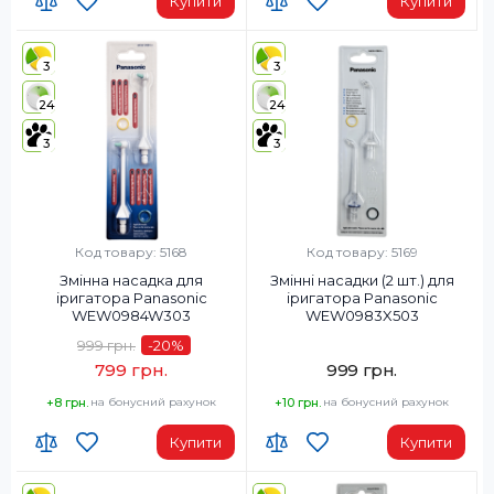
Купити
Купити
3
3
24
24
3
3
Код товару: 5168
Код товару: 5169
Змінна насадка для
Змінні насадки (2 шт.) для
іригатора Panasonic
іригатора Panasonic
WEW0984W303
WEW0983X503
999 грн.
-20
%
799 грн.
999 грн.
+8 грн.
на бонусний рахунок
+10 грн.
на бонусний рахунок
Купити
Купити