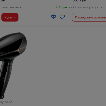
грн.
1399 грн.
усний рахунок
+14 грн.
на бонусний рахунок
Купити
Передзамовлення
90
Код УКТ ЗЕД:
8516 31 00 90
у:
Таїланд
Країна-виробник товару:
Таїланд
Автоотключение:
Так
фена, Насадка-
Комплектация:
Корпус фена, Насадка-
ратор
концентратор
Дифузор:
Ні
ру: 5452