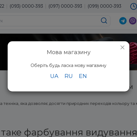
22
(093) 0000-393
(097) 0000-393
(099) 0000-393
×
Мова магазину
Оберіть будь ласка мову магазину
UA
RU
EN
Фарбування волосся феном
 техніка, яка дозволяє досягти природних переходів кольору та
таке фарбування видуванн