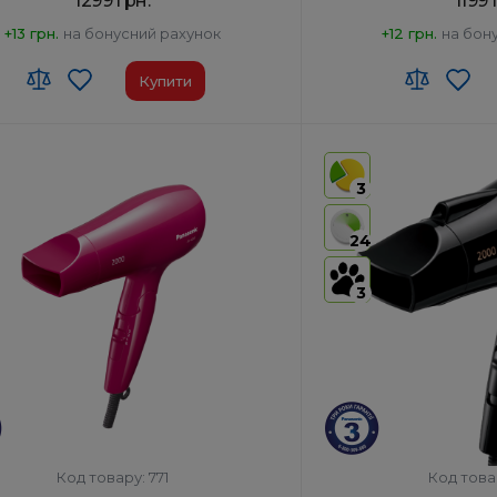
1299 грн.
1199 
+13 грн.
на бонусний рахунок
+12 грн.
на бон
Купити
 ЗЕД:
8516 31 00 90
Код УКТ ЗЕД:
8516 31 00 
виробник товару:
Таїланд
Країна-виробник товар
3
ключение:
Так
Автоотключение:
Так
ктация:
Корпус фена, Насадка-
Комплектация:
Корпус 
24
концентратор
концент
р:
Ні
Дифузор:
Ні
3
Код товару: 771
Код това