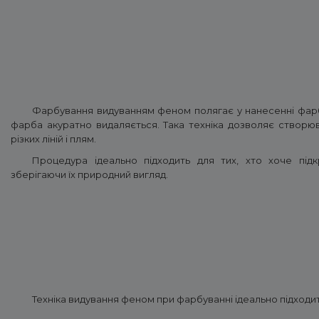
Фарбування видуванням феном полягає у нанесенні фарб
фарба акуратно видаляється. Така техніка дозволяє створюв
різких ліній і плям.
Процедура ідеально підходить для тих, хто хоче підк
зберігаючи їх природний вигляд.
Техніка видування феном при фарбуванні ідеально підходит