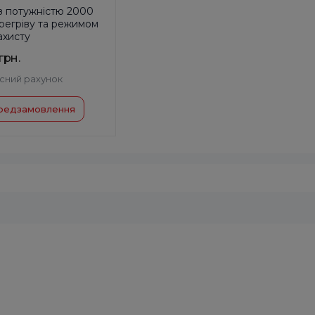
з потужністю 2000
перегріву та режимом
ахисту
грн.
сний рахунок
редзамовлення
90
у:
Таїланд
фена, Насадка-
ратор