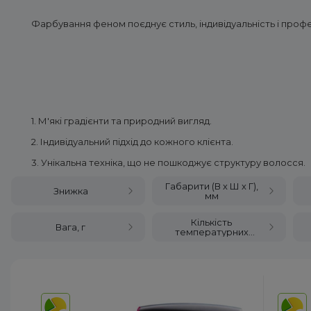
Фарбування феном поєднує стиль, індивідуальність і профе
1. М'які градієнти та природний вигляд.
2. Індивідуальний підхід до кожного клієнта.
3. Унікальна техніка, що не пошкоджує структуру волосся.
Габарити (В х Ш х Г),
Знижка
мм
Кількість
Вага, г
температурних
режимів