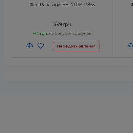
Фен Panasonic EH-ND64-P865
1399 грн.
+14 грн.
на бонусний рахунок
Передзамовлення
Код УКТ ЗЕД:
8516 31 00 90
Код УКТ
Країна-виробник товару:
Таїланд
Країна-
Автоотключение:
Так
Автоот
Комплектация:
Корпус фена, Насадка-
Компле
концентратор
Дифузор:
Ні
Дифузо