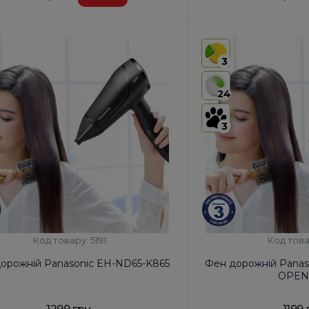
 ЗЕД:
8516 31 00 90
Код УКТ ЗЕД:
8516 31 00 
виробник товару:
Таїланд
Країна-виробник товар
3
ключение:
Так
Автоотключение:
Так
ктация:
Корпус фена, Насадка-
Комплектация:
Корпус 
24
концентратор, Насадка для
концент
швидкої сушки, Дифузор
Дифузор:
Ні
3
р:
Так
Код товару: 5191
Код това
орожній Panasonic EH-ND65-K865
Фен дорожній Panas
OPEN