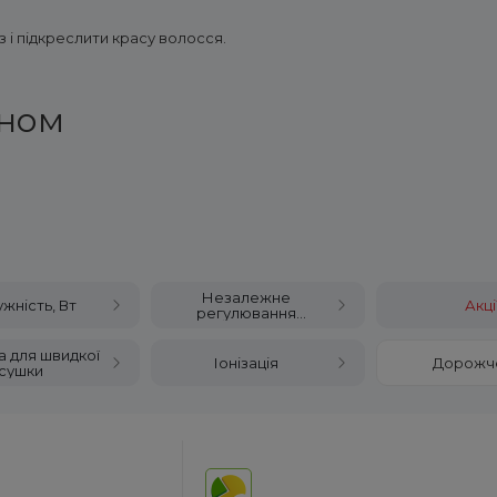
 і підкреслити красу волосся.
еном
Незалежне
жність, Вт
Акці
регулювання
нагрівання та
повітряного потоку
 для швидкої
Іонізація
Дорожч
сушки