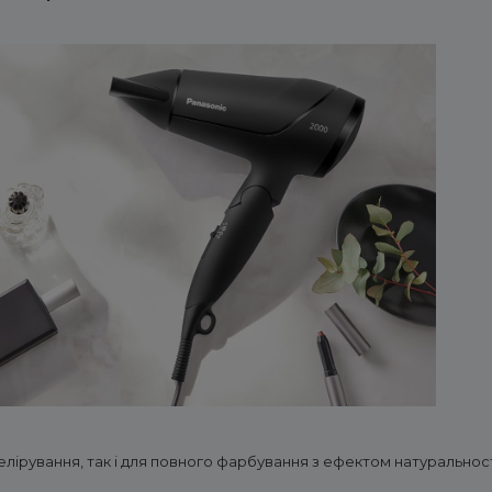
елірування, так і для повного фарбування з ефектом натуральност