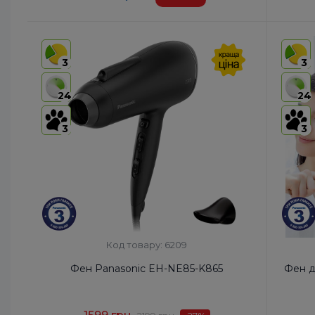
Код УКТ ЗЕД:
8516 31 00 90
Код УКТ
Країна-виробник товару:
Таїланд
Країна-
3
3
Автоотключение:
Так
Автоот
Комплектация:
Корпус фена, Насадка-
Компле
24
24
концентратор, Насадка для
швидкої сушки, Дифузор
3
3
Дифузор:
Так
Дифузо
Код товару: 6209
Фен Panasonic EH-NE85-K865
Фен д