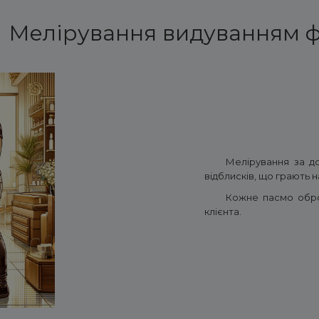
Мелірування видуванням 
Мелірування за д
відблисків, що грають н
Кожне пасмо оброб
клієнта.