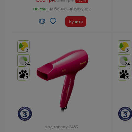
1599 грн.
2199 грн.
-27
%
+16 грн.
на бонусний рахунок
Купити
Код УКТ ЗЕД:
8516 31 00 90
Код УКТ
Країна-виробник товару:
Таїланд
Країна-
3
3
Автоотключение:
Так
Автоот
Комплектация:
Корпус фена, Насадка-
Компле
24
24
концентратор, Насадка air
boost
Дифузо
3
3
Дифузор:
Ні
Код товару: 2453