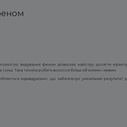
феном
опомогою видування феном дозволяє майстру досягти ефект
а сонці. Така техніка робить волосся більш об'ємним і живим.
ляється індивідуально, що забезпечує унікальний результат 