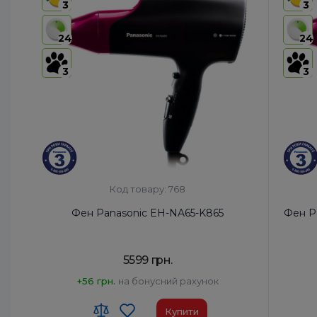
3
3
24
24
3
3
Код товару: 768
Фен Panasonic EH-NA65-K865
Фен P
5599 грн.
+56 грн.
на бонусний рахунок
Купити