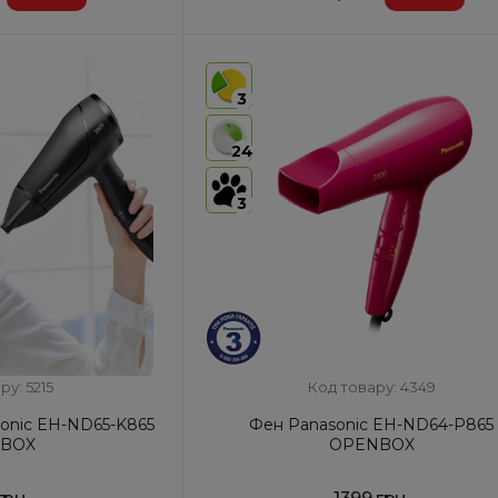
90
Код УКТ ЗЕД:
8516 31 00 90
у:
Таїланд
Країна-виробник товару:
Таїланд
3
Автоотключение:
Так
фена, Насадка-
Комплектация:
Корпус фена, Насадка-
24
ратор
концентратор
Дифузор:
Ні
3
ру: 5215
Код товару: 4349
onic EH-ND65-K865
Фен Panasonic EH-ND64-P865
BOX
OPENBOX