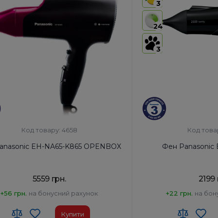
3
24
3
Код товару: 4658
Код това
anasonic EH-NA65-K865 OPENBOX
Фен Panasonic
5559 грн.
2199 
+56 грн.
на бонусний рахунок
+22 грн.
на бон
Купити