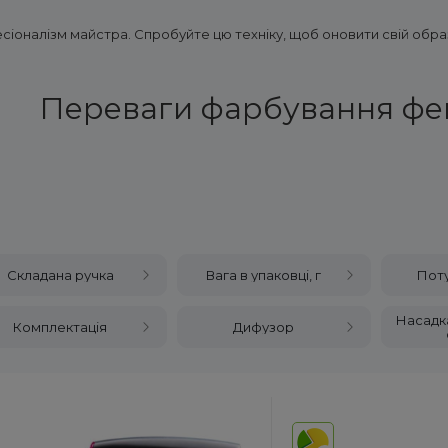
сіоналізм майстра. Спробуйте цю техніку, щоб оновити свій образ
Переваги фарбування ф
Складана ручка
Вага в упаковці, г
Поту
Насадка
Комплектація
Дифузор