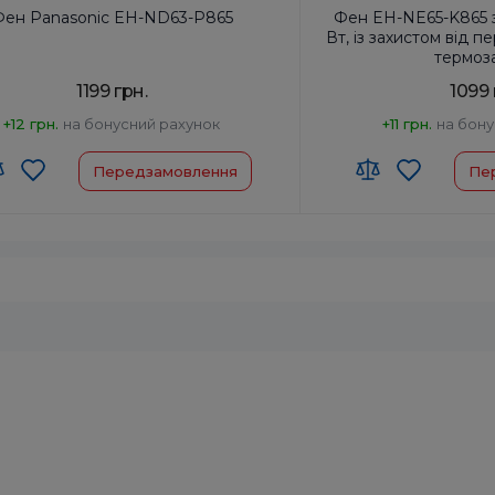
Фен Panasonic EH-ND63-P865
Фен EH-NE65-K865 
Вт, із захистом від 
термоз
1199 грн.
1099 
+12 грн.
на бонусний рахунок
+11 грн.
на бону
Передзамовлення
Пе
 ЗЕД:
8516 31 00 90
Код УКТ ЗЕД:
8516 31 00 
виробник товару:
Таїланд
Країна-виробник товар
ключение:
Так
Автоотключение:
Так
ктация:
Корпус фена, Насадка-
Комплектация:
Корпус 
концентратор
концент
р:
Ні
Дифузор:
Ні