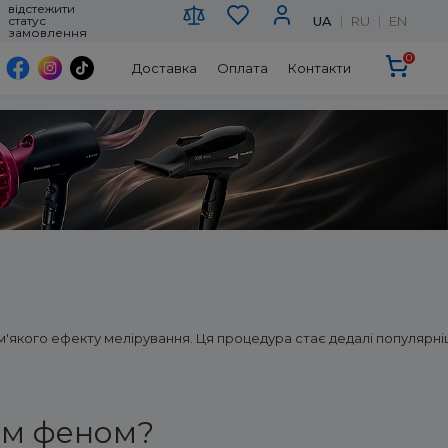
відстежити
UA
RU
EN
статус
замовлення
0
Доставка
Оплата
Контакти
 м'якого ефекту мелірування. Ця процедура стає дедалі популяр
ям феном?