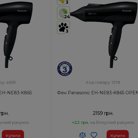
3
24
3
ру: 4659
Код товару: 1378
 EH-NE83-K865
Фен Panasonic EH-NE83-K865 OP
грн.
2159 грн.
усний рахунок
+22 грн.
на бонусний рахунок
Купити
Купити