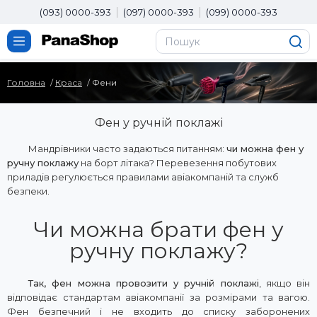
(093) 0000-393
(097) 0000-393
(099) 0000-393
Головна
Краса
Фени
Фен у ручній поклажі
Мандрівники часто задаються питанням:
чи можна фен у
ручну поклажу
на борт літака? Перевезення побутових
приладів регулюється правилами авіакомпаній та служб
безпеки.
Чи можна брати фен у
ручну поклажу?
Так, фен можна провозити у ручній поклажі
, якщо він
відповідає стандартам авіакомпанії за розмірами та вагою.
Фен безпечний і не входить до списку заборонених