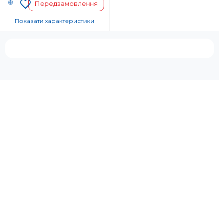
Передзамовлення
Показати характеристики
Код УКТ ЗЕД:
8516 31 00 90
Країна-виробник товару:
Таїланд
Автоотключение:
Так
Комплектация:
Корпус фена, Насадка-
концентратор
Дифузор:
Ні