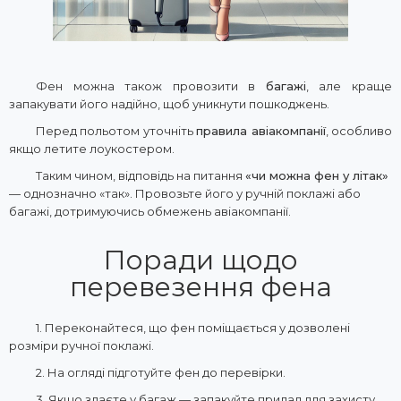
Фен можна також провозити в
багажі
, але краще
запакувати його надійно, щоб уникнути пошкоджень.
Перед польотом уточніть
правила авіакомпанії
, особливо
якщо летите лоукостером.
Таким чином, відповідь на питання
«чи можна фен у літак»
— однозначно «так». Провозьте його у ручній поклажі або
багажі, дотримуючись обмежень авіакомпанії.
Поради щодо
перевезення фена
1. Переконайтеся, що фен поміщається у дозволені
розміри ручної поклажі.
2. На огляді підготуйте фен до перевірки.
3. Якщо здаєте у багаж — запакуйте прилад для захисту