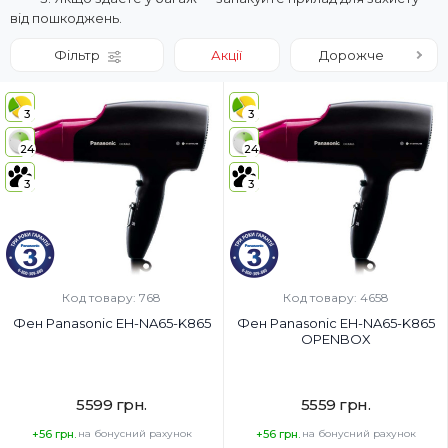
від пошкоджень.
Фільтр
Акції
Дорожче
3
3
24
24
3
3
Код товару: 768
Код товару: 4658
Фен Panasonic EH-NA65-K865
Фен Panasonic EH-NA65-K865
OPENBOX
5599 грн.
5559 грн.
+56 грн.
на бонусний рахунок
+56 грн.
на бонусний рахунок