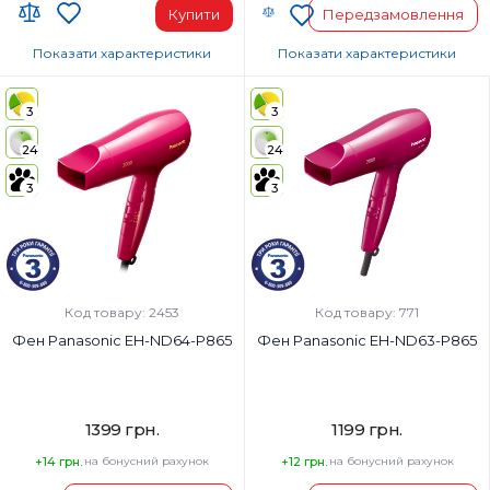
Купити
Передзамовлення
Показати характеристики
Показати характеристики
Код УКТ ЗЕД:
Код УКТ ЗЕД:
8516 31 00 90
8516 31 00 90
3
3
Країна-виробник товару:
Країна-виробник товару:
24
24
Таїланд
Таїланд
Автоотключение:
Автоотключение:
3
3
Так
Так
Комплектация:
Комплектация:
Корпус фена, Насадка-
Корпус фена, Насадка-
концентратор
концентратор
Дифузор:
Дифузор:
Код товару: 2453
Код товару: 771
Ні
Ні
Фен Panasonic EH-ND64-P865
Фен Panasonic EH-ND63-P865
1399 грн.
1199 грн.
+14 грн.
на бонусний рахунок
+12 грн.
на бонусний рахунок