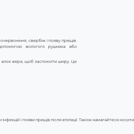
очервоніння, свербіж і появу прищів.
 допомогою вологого рушника або
алоє вера, щоб заспокоїти шкіру. Це
нфекцій і появи прищів після епіляції. Також намагайтеся носити 