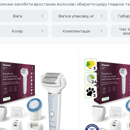
поможе запобігти вростанню волосків і зберегти шкіру гладкою т
Вага
Вага в упаковці, кг
Габар
Час 
Колір
Комплектація
аку
3
24
3