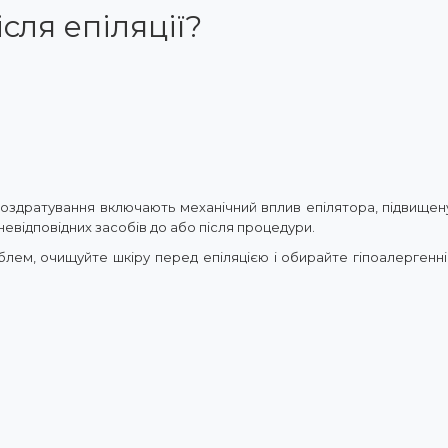
сля епіляції?
оздратування включають механічний вплив епілятора, підвищену
невідповідних засобів до або після процедури.
лем, очищуйте шкіру перед епіляцією і обирайте гіпоалергенні