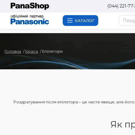
(044) 221-77-
КАТАЛОГ
Головна
Краса
Епілятори
Роздратування після епілятора – це часте явище, але його 
Як п