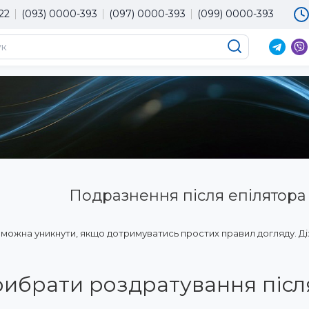
22
(093) 0000-393
(097) 0000-393
(099) 0000-393
×
Мова магазину
Оберіть будь ласка мову магазину
UA
RU
EN
Подразнення після епілятора
можна уникнути, якщо дотримуватись простих правил догляду. Дізна
рибрати роздратування післ