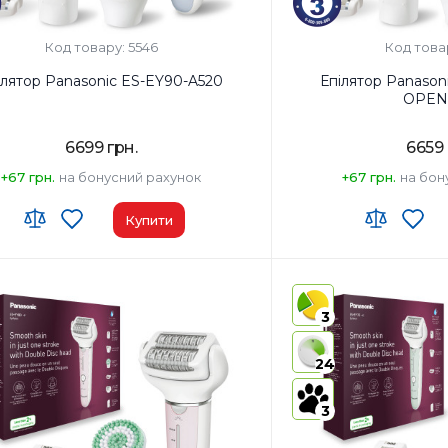
Код товару: 5546
Код това
Епілятор Panasonic ES-EY90-A520
Епілятор Panasonic ES-EY90-
OPEN
6699 грн.
6659 
+67 грн.
на бонусний рахунок
+67 грн.
на бон
Купити
ономної роботи:
30 хв
Час автономної роботи
 до головок для епіляції:
Епіляційна
Насадки до головок для 
насадка для
3
ніг і рук,
насадка для
24
лінії бікіні і
пахв, насадка
3
для делікатної
епіляції Gentle