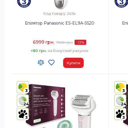
Код товару: 2454
Епілятор Panasonic ES-EL9A-S520
6999 грн.
7999 грн.
-13
%
+80 грн.
на бонусний рахунок
Купити
Час автономної роботи:
30 хв
Час авт
Насадки до головок для епіляції:
7
Насадки
3
3
Тип епіляції:
Суха/Волога
Тип епілятора:
Дисковий
24
24
Світлодіодне підсвічування:
Так
3
3