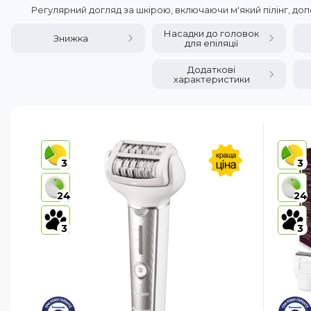
Регулярний догляд за шкірою, включаючи м'який пілінг, до
Насадки до головок
Знижка
для епіляції
Додаткові
характеристики
3
3
24
24
3
3