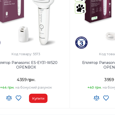
лінії бікіні і
пахв,
3
насадка для
делікатної
епіляції
Gentle Cap,
насадка для
глибокого
пілінгу,
насадка для
Тип епіляції:
Суха/Волог
догляду за
Код товару: 5573
Код това
стопами
Тип епілятора:
Дискови
ілятор Panasonic ES-EY31-W520
Епілятор Panason
яції:
Суха/Волога
Світлодіодне підсвічува
OPENBOX
OPEN
лятора:
Дисковий
4359 грн.
3959 
іодне підсвічування:
Так
+44 грн.
на бонусний рахунок
+40 грн.
на бон
Купити
ономної роботи:
30 хв
Час автономної роботи