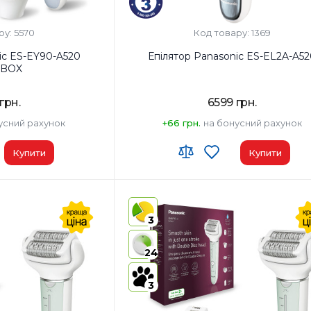
ру: 5570
Код товару: 1369
A520
Епілятор Panasonic ES-EL2A-A52
BOX
грн.
6599 грн.
усний рахунок
+66 грн.
на бонусний рахунок
Купити
Купити
:
30 хв
Час автономної роботи:
30 хв
епіляції:
Епіляційна
Насадки до головок для епіляції:
1
насадка для
3
Тип епіляції:
Суха/Волога
ніг і рук,
насадка для
Тип епілятора:
Дисковий
24
лінії бікіні і
Світлодіодне підсвічування:
Так
пахв, насадка
3
для делікатної
епіляції Gentle