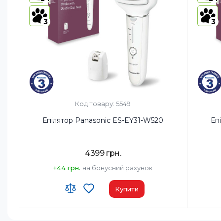
лінії бікіні і
пахв,
3
3
насадка для
делікатної
епіляції
Gentle Cap,
насадка для
глибокого
пілінгу,
насадка для
догляду за
Код товару: 5549
стопами
Епілятор Panasonic ES-EY31-W520
Еп
Тип епіляції:
Суха/Волога
Тип епіл
Тип епілятора:
Дисковий
Тип епі
4399 грн.
Світлодіодне підсвічування:
Так
Світлод
+44 грн.
на бонусний рахунок
Купити
Час автономної роботи:
30 хв
Час авт