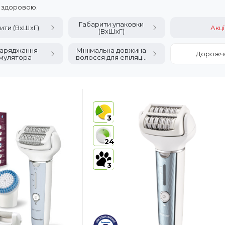
а здоровою.
Габарити упаковки
ити (ВхШхГ)
Акці
(ВхШхГ)
заряджання
Мінімальна довжина
Дорожч
мулятора
волосся для епіляції,
мм
3
24
3