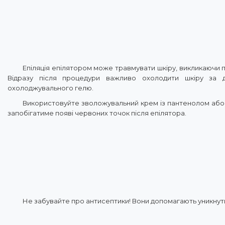
Епіляція епілятором може травмувати шкіру, викликаючи п
Відразу після процедури важливо охолодити шкіру за
охолоджувального гелю.
Використовуйте зволожувальний крем із пантенолом або 
запобігатиме появі червоних точок після епілятора.
Не забувайте про антисептики! Вони допомагають уникнути і