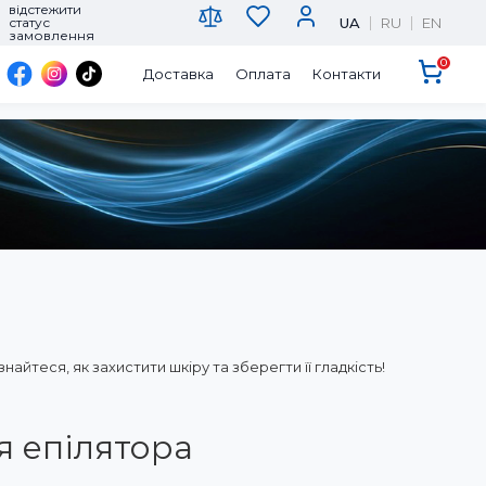
відстежити
UA
RU
EN
статус
замовлення
0
Доставка
Оплата
Контакти
йтеся, як захистити шкіру та зберегти її гладкість!
я епілятора