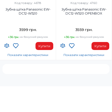
Код товару: 4678
Код товару: 4760
Зубна щітка Panasonic EW-
Зубна щітка Panasonic EW-
DC12-W520
DC12-W520 OPENBOX
3599 грн.
3559 грн.
+36 грн.
на бонусний рахунок
+36 грн.
на бонусний рахунок
Купити
Купити
Показати характеристики
Показати характеристики
Код УКТ ЗЕД:
Код УКТ ЗЕД:
8509 80 00 00
8509 80 00 00
Країна-виробник товару:
Країна-виробник товару:
Китай
Китай
Комплектация:
Комплектация:
Основний пристрій, Щітка для
Основний пристрій, Щітка для
ретельного чищення,
ретельного чищення,
Зарядний пристрій
Зарядний пристрій
Тип мотору:
Тип мотору: