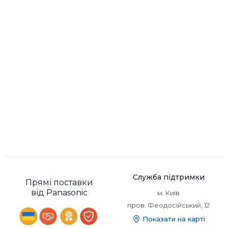
Лінійний
Лінійний
Швидкість:
Швидкість:
Горизонтальні рухи: прибл. 31
Горизонтальні рухи: прибл. 31
000 коливань/хв.
000 коливань
Служба підтримки
Прямі поставки
від Panasonic
м. Київ
пров. Феодосійський, 12
Показати на карті