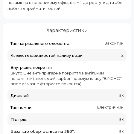
незамінна в невеликому офісі, в сім'ї, де ростуть діти або
люблять приймати гостей.
Характеристики
Закритий
Тип нагрівального елемента:
2
Кількість швидкостей наливу води:
Внутрішнє покриття:
Внутрішнє антипригарне покриття з вугільним
покриттям (японський карбон преміум класу "BINCHO"
плюс алмазне фтористе покриття)
Так
Дисплей:
Електричний
Тип помпи:
Так
Підігрів:
Так
База, що обертається на 360°: