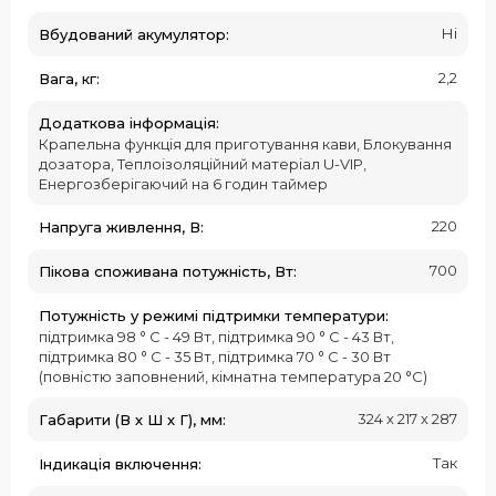
Ні
Вбудований акумулятор:
2,2
Вага, кг:
Додаткова інформація:
Крапельна функція для приготування кави, Блокування
дозатора, Теплоізоляційний матеріал U-VIP,
Енергозберігаючий на 6 годин таймер
220
Напруга живлення, В:
700
Пікова споживана потужність, Вт:
Потужність у режимі підтримки температури:
підтримка 98 ° C - 49 Вт, підтримка 90 ° C - 43 Вт,
підтримка 80 ° C - 35 Вт, підтримка 70 ° C - 30 Вт
(повністю заповнений, кімнатна температура 20 °C)
324 х 217 х 287
Габарити (В х Ш х Г), мм:
Так
Індикація включення: