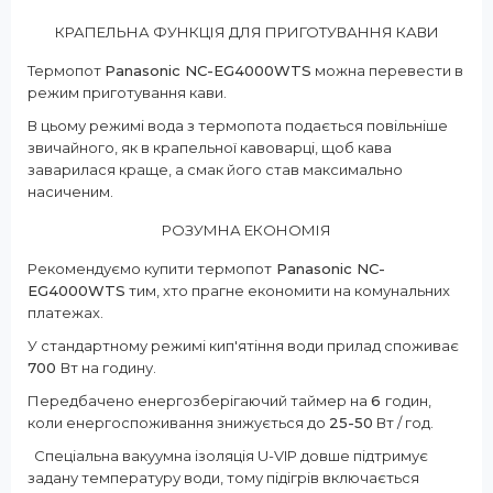
КРАПЕЛЬНА ФУНКЦІЯ ДЛЯ ПРИГОТУВАННЯ КАВИ
Термопот
Panasonic NC-EG4000WTS
можна перевести в
режим приготування кави.
В цьому режимі вода з термопота подається повільніше
звичайного, як в крапельної кавоварці, щоб кава
заварилася краще, а смак його став максимально
насиченим.
РОЗУМНА ЕКОНОМІЯ
Рекомендуємо купити термопот
Panasonic NC-
EG4000WTS
тим, хто прагне економити на комунальних
платежах.
У стандартному режимі кип'ятіння води прилад споживає
700
Вт на годину.
Передбачено енергозберігаючий таймер на
6
годин,
коли енергоспоживання знижується до
25-50
Вт / год.
Спеціальна вакуумна ізоляція U-VIP довше підтримує
задану температуру води, тому підігрів включається