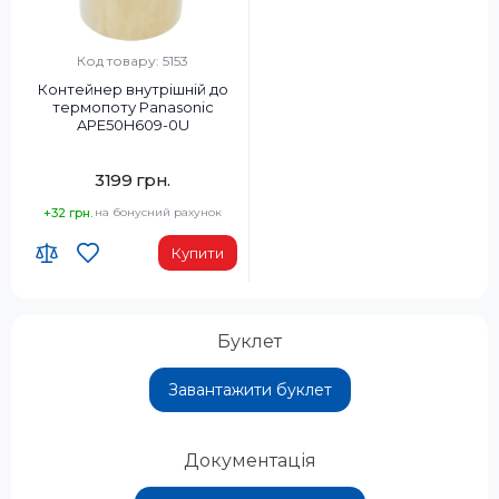
Код товару: 5153
Контейнер внутрішній до
термопоту Panasonic
APE50H609-0U
3199 грн.
+32 грн.
на бонусний рахунок
Купити
Буклет
Завантажити буклет
Документація