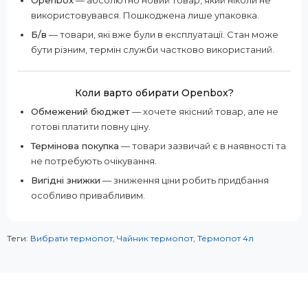
використовувався. Пошкоджена лише упаковка.
Б/в
— товари, які вже були в експлуатації. Стан може
бути різним, термін служби частково використаний.
Коли варто обирати Openbox?
Обмежений бюджет
— хочете якісний товар, але не
готові платити повну ціну.
Термінова покупка
— товари зазвичай є в наявності та
не потребують очікування.
Вигідні знижки
— зниження ціни робить придбання
особливо привабливим.
Теги:
Вибрати термопот
,
Чайник термопот
,
Термопот 4л