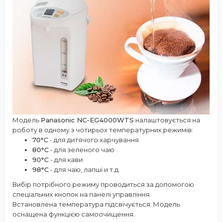
Модель
Panasonic NC-EG4000WTS
налаштовується на
роботу в одному з чотирьох температурних режимів:
70°С
- для дитячого харчування
80°С
- для зеленого чаю
90°С
- для кави
98°С
- для чаю, лапші и т.д.
Вибір потрібного режиму проводиться за допомогою
спеціальних кнопок на панелі управління.
Встановлена температура підсвічується. Модель
оснащена функцією самоочищення.