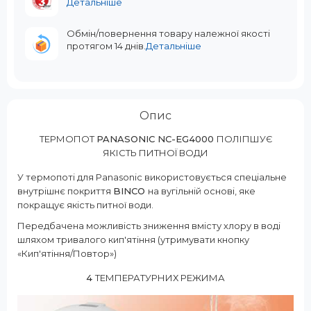
Детальніше
Обмін/повернення товару належної якості
протягом 14 днів.
Детальніше
Опис
ТЕРМОПОТ
PANASONIC NC-EG4000
ПОЛІПШУЄ
ЯКІСТЬ ПИТНОЇ ВОДИ
У термопоті для Panasonic використовується спеціальне
внутрішнє покриття
BINCO
на вугільній основі, яке
покращує якість питної води.
Передбачена можливість зниження вмісту хлору в воді
шляхом тривалого кип'ятіння (утримувати кнопку
«Кип'ятіння/Повтор»)
4
ТЕМПЕРАТУРНИХ РЕЖИМА