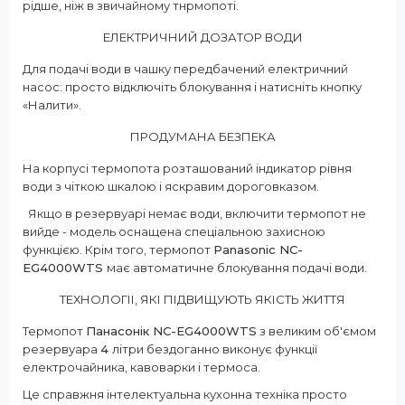
рідше, ніж в звичайному тнрмопоті.
ЕЛЕКТРИЧНИЙ ДОЗАТОР ВОДИ
Для подачі води в чашку передбачений електричний
насос: просто відключіть блокування і натисніть кнопку
«Налити».
ПРОДУМАНА БЕЗПЕКА
На корпусі термопота розташований індикатор рівня
води з чіткою шкалою і яскравим дороговказом.
Якщо в резервуарі немає води, включити термопот не
вийде - модель оснащена спеціальною захисною
функцією. Крім того, термопот
Panasonic NC-
EG4000WTS
має автоматичне блокування подачі води.
ТЕХНОЛОГІІ, ЯКІ ПІДВИЩУЮТЬ ЯКІСТЬ ЖИТТЯ
Термопот
Панасонік NC-EG4000WTS
з великим об'ємом
резервуара
4
літри бездоганно виконує функції
електрочайника, кавоварки і термоса.
Це справжня інтелектуальна кухонна техніка просто